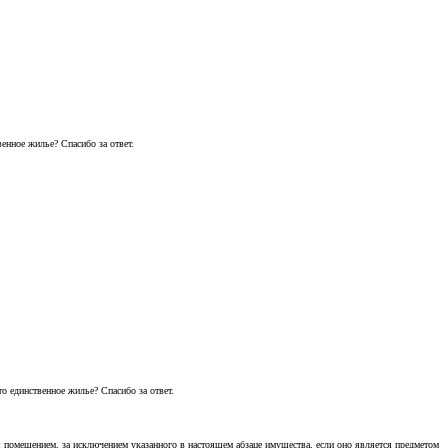
енное жилье? Спасибо за ответ.
о единственное жилье? Спасибо за ответ.
помещением, за исключением указанного в настоящем абзаце имущества, если оно является предметом