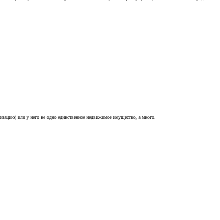
изацию) или у него не одно единственное недвижимое имущество, а много.