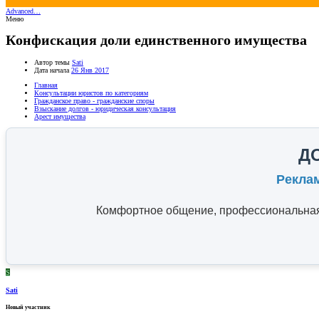
Advanced…
Меню
Конфискация доли единственного имущества
Автор темы
Sati
Дата начала
26 Янв 2017
Главная
Консультации юристов по категориям
Гражданское право - гражданские споры
Взыскание долгов - юридическая консультация
Арест имущества
Д
Рекла
Комфортное общение, профессиональная 
S
Sati
Новый участник