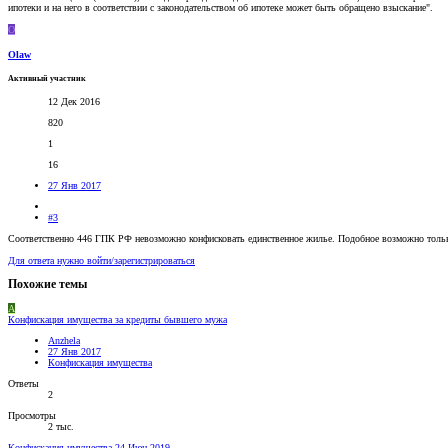
ипотеки и на него в соответствии с законодательством об ипотеке может быть обращено взыскание".
O
Olaw
Активный участник
12 Дек 2016
820
1
16
27 Янв 2017
#3
Соответственно 446 ГПК РФ невозможно конфисковать единственное жилье. Подобное возможно только в
Для ответа нужно войти/зарегистрироваться
Похожие темы
A
Конфискация имущества за кредиты бывшего мужа
Anzhela
27 Янв 2017
Конфискация имущества
Ответы
2
Просмотры
2 тыс.
Конфискация имущества
24 Июн 2019