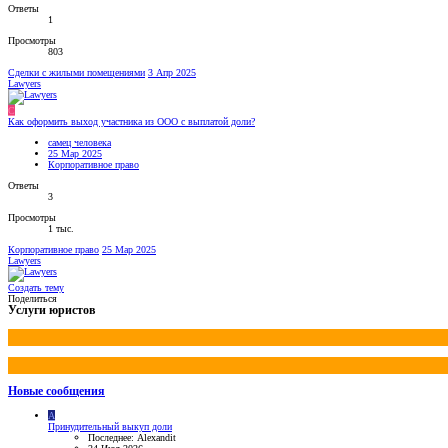
Ответы
1
Просмотры
803
Сделки с жилыми помещениями
3 Апр 2025
Lawyers
С
Как оформить выход участника из ООО с выплатой доли?
самец человека
25 Мар 2025
Корпоративное право
Ответы
3
Просмотры
1 тыс.
Корпоративное право
25 Мар 2025
Lawyers
Создать тему
Поделиться
Услуги юристов
Новые сообщения
A
Принудительный выкуп доли
Последнее: Alexandit