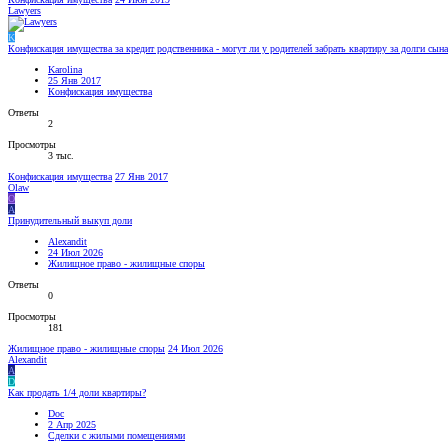
Lawyers
K
Конфискация имущества за кредит родственника - могут ли у родителей забрать квартиру за долги сына
Karolina
25 Янв 2017
Конфискация имущества
Ответы
2
Просмотры
3 тыс.
Конфискация имущества
27 Янв 2017
Olaw
O
A
Принудительный выкуп доли
Alexandit
24 Июл 2026
Жилищное право - жилищные споры
Ответы
0
Просмотры
181
Жилищное право - жилищные споры
24 Июл 2026
Alexandit
A
D
Как продать 1/4 доли квартиры?
Doc
2 Апр 2025
Сделки с жилыми помещениями