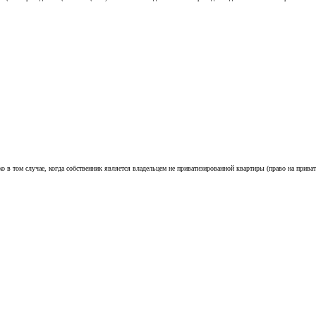
 том случае, когда собственник является владельцем не приватизированной квартиры (право на приват