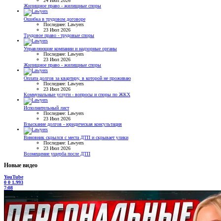
24 Июл 2026
Жилищное право - жилищные споры
Ошибка в трудовом договоре
Последнее: Lawyers
23 Июл 2026
Трудовое право - трудовые споры
Управляющие компании и надзорные органы
Последнее: Lawyers
23 Июл 2026
Жилищное право - жилищные споры
Оплата долгов за квартиру, в которой не проживаю
Последнее: Lawyers
23 Июл 2026
Коммунальные услуги - вопросы и споры по ЖКХ
Исполнительный лист
Последнее: Lawyers
23 Июл 2026
Взыскание долгов - юридическая консультация
Виновник скрылся с места ДТП и скрывает улики
Последнее: Lawyers
23 Июл 2026
Возмещение ущерба после ДТП
Новые видео
YouTube
0
0
1.993
7:08