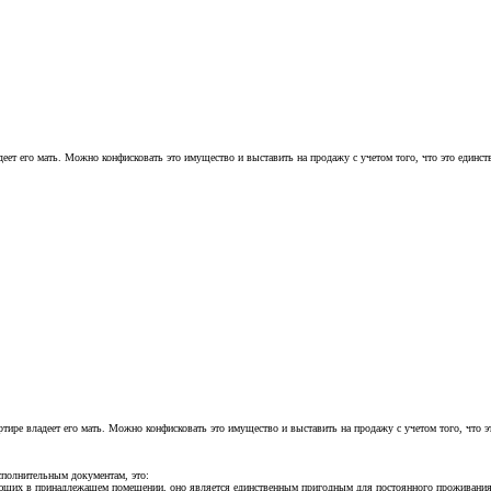
ет его мать. Можно конфисковать это имущество и выставить на продажу с учетом того, что это единств
ире владеет его мать. Можно конфисковать это имущество и выставить на продажу с учетом того, что эт
сполнительным документам, это:
вающих в принадлежащем помещении, оно является единственным пригодным для постоянного проживания 