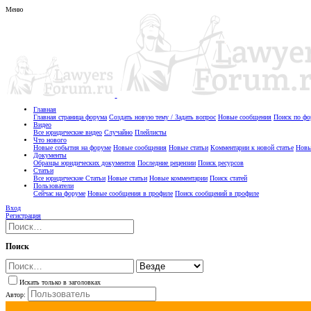
Меню
Главная
Главная страница форума
Создать новую тему / Задать вопрос
Новые сообщения
Поиск по ф
Видео
Все юридические видео
Случайно
Плейлисты
Что нового
Новые события на форуме
Новые сообщения
Новые статьи
Комментарии к новой статье
Новы
Документы
Образцы юридических документов
Последние рецензии
Поиск ресурсов
Статьи
Все юридические Статьи
Новые статьи
Новые комментарии
Поиск статей
Пользователи
Сейчас на форуме
Новые сообщения в профиле
Поиск сообщений в профиле
Вход
Регистрация
Поиск
Искать только в заголовках
Автор: