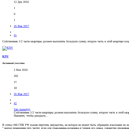
12 Дек 2016
1
0
1
26 Янв 2017
#1
Собственник 1/2 части квартиры должен выплатить большую сумму, вторую часть в этой квартире владе
KNV
Активный участник
2 Ноя 2016
202
11
18
26 Янв 2017
#2
Sati сказал(а):
Собственник 1/2 части квартиры должен выплатить большую сумму, вторую часть в этой кварт
Нажмите, чтобы раскрыть...
В статье 446 ГПК РФ указан перечень имущества, на которое не может быть обращено взыскание по и
" жилое помещение (его части), если для гражданина-должника и членов его семьи, совместно прожи