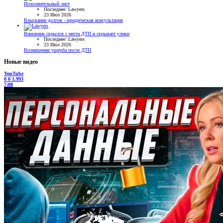
Исполнительный лист
Последнее: Lawyers
23 Июл 2026
Взыскание долгов - юридическая консультация
Виновник скрылся с места ДТП и скрывает улики
Последнее: Lawyers
23 Июл 2026
Возмещение ущерба после ДТП
Новые видео
YouTube
0
0
1.993
7:08