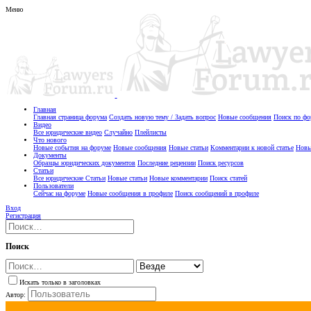
Меню
Главная
Главная страница форума
Создать новую тему / Задать вопрос
Новые сообщения
Поиск по ф
Видео
Все юридические видео
Случайно
Плейлисты
Что нового
Новые события на форуме
Новые сообщения
Новые статьи
Комментарии к новой статье
Новы
Документы
Образцы юридических документов
Последние рецензии
Поиск ресурсов
Статьи
Все юридические Статьи
Новые статьи
Новые комментарии
Поиск статей
Пользователи
Сейчас на форуме
Новые сообщения в профиле
Поиск сообщений в профиле
Вход
Регистрация
Поиск
Искать только в заголовках
Автор: