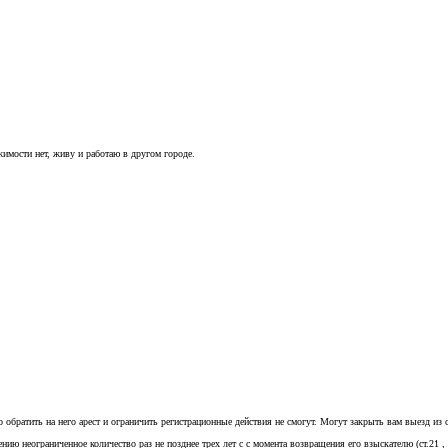
имости нет, живу и работаю в другом городе.
о обратить на него арест и ограничить регистрационные действия не смогут. Могут закрыть вам выезд из 
нию неограниченное количество раз не позднее трех лет с с момента возвращения его взыскателю (ст.21