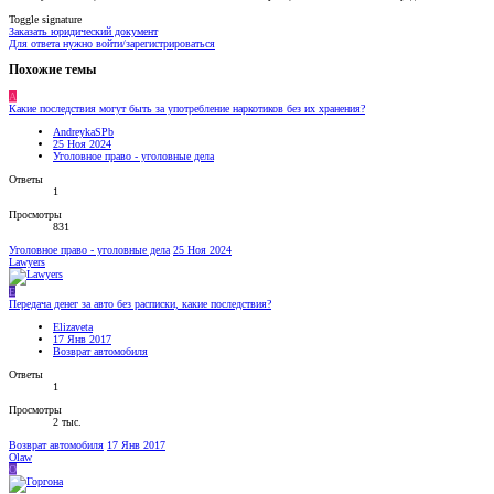
Toggle signature
Заказать юридический документ
Для ответа нужно войти/зарегистрироваться
Похожие темы
A
Какие последствия могут быть за употребление наркотиков без их хранения?
AndreykaSPb
25 Ноя 2024
Уголовное право - уголовные дела
Ответы
1
Просмотры
831
Уголовное право - уголовные дела
25 Ноя 2024
Lawyers
E
Передача денег за авто без расписки, какие последствия?
Elizaveta
17 Янв 2017
Возврат автомобиля
Ответы
1
Просмотры
2 тыс.
Возврат автомобиля
17 Янв 2017
Olaw
O