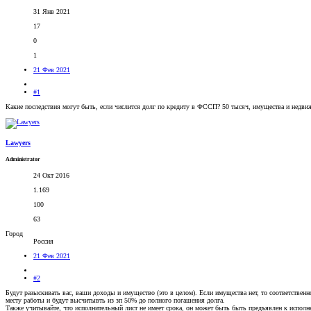
31 Янв 2021
17
0
1
21 Фев 2021
#1
Какие последствия могут быть, если числится долг по кредиту в ФССП? 50 тысяч, имущества и недвиж
Lawyers
Administrator
24 Окт 2016
1.169
100
63
Город
Россия
21 Фев 2021
#2
Будут разыскивать вас, ваши доходы и имущество (это в целом). Если имущества нет, то соответственн
месту работы и будут высчитывть из зп 50% до полного погашения долга.
Также учитывайте, что исполнительный лист не имеет срока, он может быть быть предъявлен к исполне