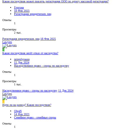
Какие последствия может повлечь регистрация ООО по адресу массовой регистрации?
Горгона
18 Фев 2025
Регистрация юридических лиц
Ответы
1
Просмотры
2 тыс.
Регистрация юридических лиц
18 Фев 2025
Lawyers
П
Какие последствия несёт отказ от наследства?
петербуржец
11 Дек 2024
Наследственное право - споры по наследству
Ответы
1
Просмотры
1 тыс.
Наследственное право - споры по наследству
11 Дек 2024
Lawyers
O
Идти ли на развод? Какие последствия?
OlgaN
14 Фев 2021
Семейное право - семейные споры
Ответы
1