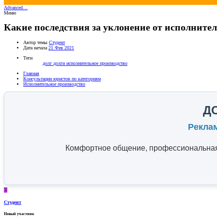
Advanced…
Меню
Какие последствия за уклонение от исполнител
Автор темы
Студент
Дата начала
21 Фев 2021
Теги
долг
долги
исполнительное производство
Главная
Консультации юристов по категориям
Исполнительное производство
Д
Рекла
Комфортное общение, профессиональная 
С
Студент
Новый участник