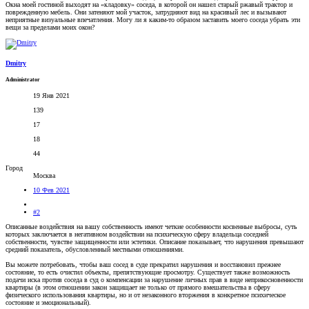
Окна моей гостиной выходят на «кладовку» соседа, в которой он нашел старый ржавый трактор и
поврежденную мебель. Они затеняют мой участок, затрудняют вид на красивый лес и вызывают
неприятные визуальные впечатления. Могу ли я каким-то образом заставить моего соседа убрать эти
вещи за пределами моих окон?
Dmitry
Administrator
19 Янв 2021
139
17
18
44
Город
Москва
10 Фев 2021
#2
Описанные воздействия на вашу собственность имеют четкие особенности косвенные выбросы, суть
которых заключается в негативном воздействии на психическую сферу владельца соседней
собственности, чувстве защищенности или эстетики. Описание показывает, что нарушения превышают
средний показатель, обусловленный местными отношениями.
Вы можете потребовать, чтобы ваш сосед в суде прекратил нарушения и восстановил прежнее
состояние, то есть очистил объекты, препятствующие просмотру. Существует также возможность
подачи иска против соседа в суд о компенсации за нарушение личных прав в виде неприкосновенности
квартиры (в этом отношении закон защищает не только от прямого вмешательства в сферу
физического использования квартиры, но и от незаконного вторжения в конкретное психическое
состояние и эмоциональный).