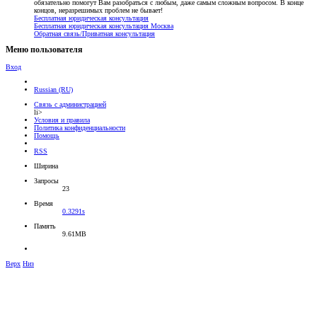
обязательно помогут Вам разобраться с любым, даже самым сложным вопросом. В конце
концов, неразрешимых проблем не бывает!
Бесплатная юридическая консультация
Бесплатная юридическая консультация Москва
Обратная связь/Приватная консультация
Меню пользователя
Вход
Russian (RU)
Связь с администрацией
li>
Условия и правила
Политика конфиденциальности
Помощь
RSS
Ширина
Запросы
23
Время
0.3291s
Память
9.61MB
Верх
Низ