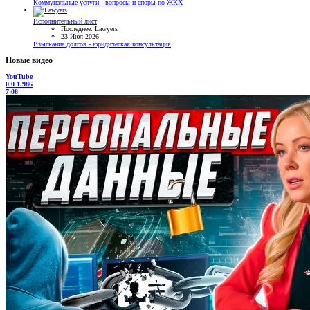
Коммунальные услуги - вопросы и споры по ЖКХ
Исполнительный лист
Последнее: Lawyers
23 Июл 2026
Взыскание долгов - юридическая консультация
Новые видео
YouTube
0
0
1.986
7:08