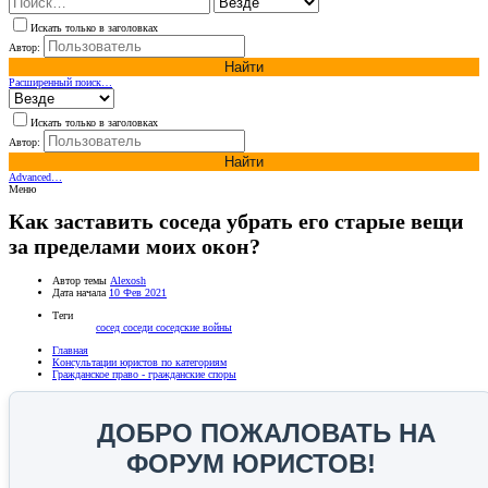
Искать только в заголовках
Автор:
Найти
Расширенный поиск…
Искать только в заголовках
Автор:
Найти
Advanced…
Меню
Как заставить соседа убрать его старые вещи
за пределами моих окон?
Автор темы
Alexosh
Дата начала
10 Фев 2021
Теги
сосед
соседи
соседские войны
Главная
Консультации юристов по категориям
Гражданское право - гражданские споры
ДОБРО ПОЖАЛОВАТЬ НА
ФОРУМ ЮРИСТОВ!