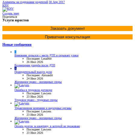
Алименты на содержание родителей
30 Апр 2017
KNV
Создать тему
Поделиться
Услуги юристов
Заказать документ
Приватная консультация
Новые сообщения
L
Виновник скрылся с места ДТП и скрывает улики
Последнее: Lena000
26 Июл 2026
Возмещение ущерба после ДТП
A
Принудительный выкуп доли
Последнее: Alexandit
24 Июл 2026
Жилищное право - жилищные споры
Ошибка в трудовом договоре
Последнее: Lawyers
23 Июл 2026
Трудовое право - трудовые споры
Управляющие компании и надзорные органы
Последнее: Lawyers
23 Июл 2026
Жилищное право - жилищные споры
Оплата долгов за квартиру, в которой не проживаю
Последнее: Lawyers
23 Июл 2026