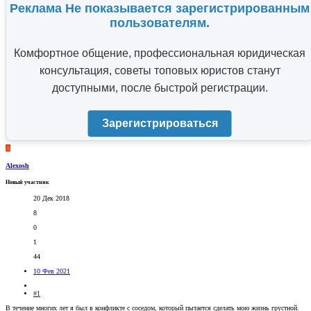
Реклама Не показывается зарегистрированным
пользователям.
Комфортное общение, профессиональная юридическая
консультация, советы топовых юристов станут
доступными, после быстрой регистрации.
Зарегистрироваться
A
Alexosh
Новый участник
20 Дек 2018
8
0
1
44
10 Фев 2021
#1
В течение многих лет я был в конфликте с соседом, который пытается сделать мою жизнь грустной.