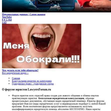
Персональные данные | Самое важное
YouTube
0
0
2.164
1:43
Что делать если тебя обокрали?
Все юридические видео »
Главная
Консультации юристов по категориям
Гражданское право - гражданские споры
О форуме юристов LawyersForum.ru
Форум юристов всех отраслей права создан для живого общения и обмена опытом
практикующих юристов.
Бесплатная юридическая консультация
, образцы
процессуальных документов, обучающее видео юридической тематики. Юристы форума
предлагают Вам все виды юридических услуг и индивидуально подойдут к любой Вашей
проблеме. Всем посетителям форума предоставляется возможность получить
квалифицированную юридическую помощь абсолютно БЕСПЛАТНО. Наши юристы