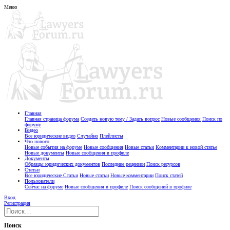
Меню
Главная
Главная страница форума
Создать новую тему / Задать вопрос
Новые сообщения
Поиск по
форуму
Видео
Все юридические видео
Случайно
Плейлисты
Что нового
Новые события на форуме
Новые сообщения
Новые статьи
Комментарии к новой статье
Новые документы
Новые сообщения в профиле
Документы
Образцы юридических документов
Последние рецензии
Поиск ресурсов
Статьи
Все юридические Статьи
Новые статьи
Новые комментарии
Поиск статей
Пользователи
Сейчас на форуме
Новые сообщения в профиле
Поиск сообщений в профиле
Вход
Регистрация
Поиск