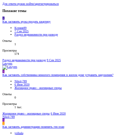
Для ответа нужно войти/зарегистрироваться
Похожие темы
К
Как заставить мужа продать квартиру
Ксения89
7 Сен 2025
Раздел недвижимости при разводе
Ответы
1
Просмотры
574
Раздел недвижимости при разводе
9 Сен 2025
Lawyers
N
Как заставить собственника нежилого помещения в жилом доме устранить нарушения?
Nikol-789
6 Июн 2020
Жилищное право - жилищные споры
Ответы
0
Просмотры
1 тыс.
Жилищное право - жилищные споры
6 Июн 2020
Nikol-789
N
Y
Как заставить администрацию поменять ген план
yolkala