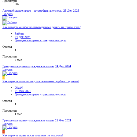
Просмотры
602
Автомобильное право - автомобильные споры
25 Дек 2025
Lawyers
Как вернуть ошибочно переведенные деньги на чужой счет?
Рябина
24 Дек 2024
Гражданское право - гражданские споры
Ответы
1
Просмотры
2 тыс.
Гражданское право - гражданские споры
24 Дек 2024
Lawyers
O
Как вернуть госпошлину, после отмены судебного приказа?
OlgaN
21 Фев 2021
Гражданское право - гражданские споры
Ответы
1
Просмотры
1 тыс.
Гражданское право - гражданские споры
21 Фев 2021
Lawyers
A
Как вернуть права после лишения за алкоголь?