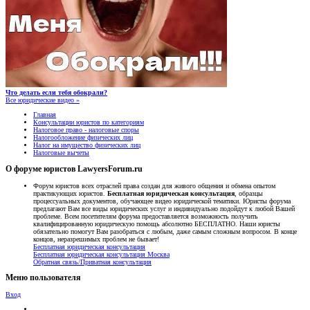
Что делать если тебя обокрали?
Все юридические видео »
Главная
Консультации юристов по категориям
Налоговое право - налоговые споры
Налогообложение физических лиц
Налог на имущество физических лиц
Налоговые вычеты
О форуме юристов LawyersForum.ru
Форум юристов всех отраслей права создан для живого общения и обмена опытом
практикующих юристов.
Бесплатная юридическая консультация
, образцы
процессуальных документов, обучающее видео юридической тематики. Юристы форума
предлагают Вам все виды юридических услуг и индивидуально подойдут к любой Вашей
проблеме. Всем посетителям форума предоставляется возможность получить
квалифицированную юридическую помощь абсолютно БЕСПЛАТНО. Наши юристы
обязательно помогут Вам разобраться с любым, даже самым сложным вопросом. В конце
концов, неразрешимых проблем не бывает!
Бесплатная юридическая консультация
Бесплатная юридическая консультация Москва
Обратная связь/Приватная консультация
Меню пользователя
Вход