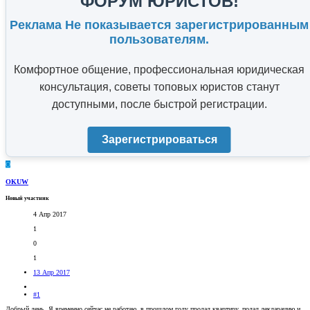
ФОРУМ ЮРИСТОВ!
Реклама Не показывается зарегистрированным
пользователям.
Комфортное общение, профессиональная юридическая
консультация, советы топовых юристов станут
доступными, после быстрой регистрации.
Зарегистрироваться
O
OKUW
Новый участник
4 Апр 2017
1
0
1
13 Апр 2017
#1
Добрый день. Я временно сейчас не работаю, в прошлом году продал квартиру, подал декларацию и