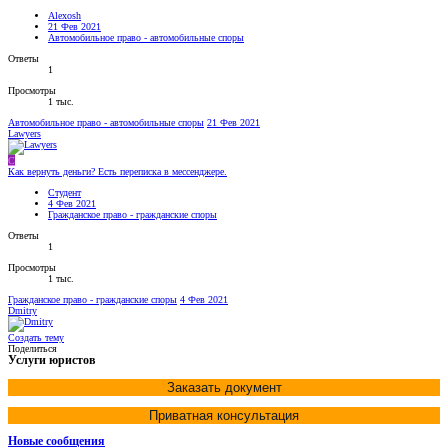
Alexosh
21 Фев 2021
Автомобильное право - автомобильные споры
Ответы
1
Просмотры
1 тыс.
Автомобильное право - автомобильные споры
21 Фев 2021
Lawyers
С
Как вернуть деньги? Есть переписка в мессенджере.
Студент
4 Фев 2021
Гражданское право - гражданские споры
Ответы
1
Просмотры
1 тыс.
Гражданское право - гражданские споры
4 Фев 2021
Dmitry
Создать тему
Поделиться
Услуги юристов
Заказать документ
Приватная консультация
Новые сообщения