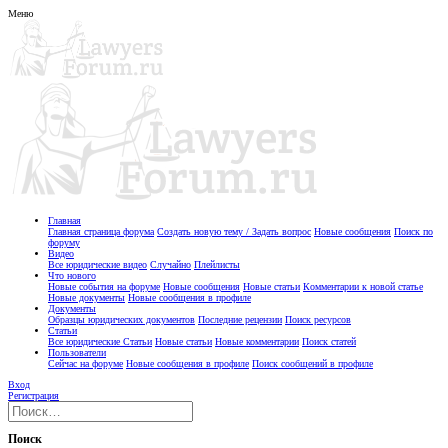
Меню
Главная
Главная страница форума
Создать новую тему / Задать вопрос
Новые сообщения
Поиск по
форуму
Видео
Все юридические видео
Случайно
Плейлисты
Что нового
Новые события на форуме
Новые сообщения
Новые статьи
Комментарии к новой статье
Новые документы
Новые сообщения в профиле
Документы
Образцы юридических документов
Последние рецензии
Поиск ресурсов
Статьи
Все юридические Статьи
Новые статьи
Новые комментарии
Поиск статей
Пользователи
Сейчас на форуме
Новые сообщения в профиле
Поиск сообщений в профиле
Вход
Регистрация
Поиск