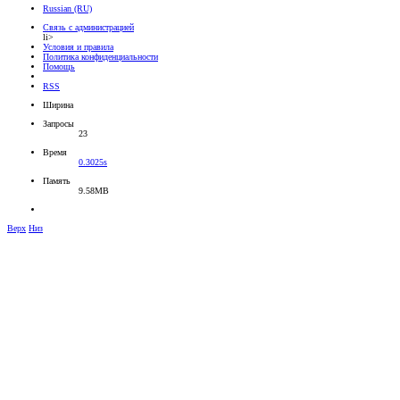
Russian (RU)
Связь с администрацией
li>
Условия и правила
Политика конфиденциальности
Помощь
RSS
Ширина
Запросы
23
Время
0.3025s
Память
9.58MB
Верх
Низ