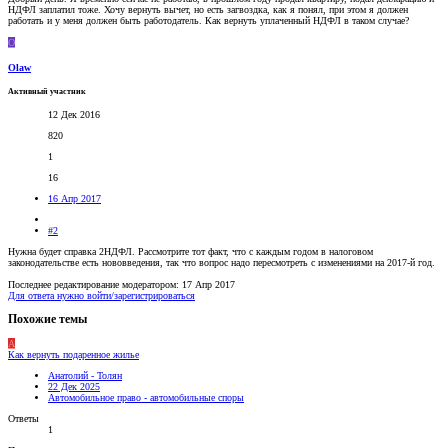
НДФЛ заплатил тоже. Хочу вернуть вычет, но есть загвоздка, как я понял, при этом я должен
работать и у меня должен быть работодатель. Как вернуть уплаченный НДФЛ в таком случае?
O
Olaw
Активный участник
12 Дек 2016
820
1
16
16 Апр 2017
#2
Нужна будет справка 2НДФЛ. Рассмотрите тот факт, что с каждым годом в налоговом
законодательстве есть нововведения, так что вопрос надо пересмотреть с изменениями на 2017-й год.
Последнее редактирование модератором:
17 Апр 2017
Для ответа нужно войти/зарегистрироваться
Похожие темы
А
Как вернуть подаренное жилье
Анатолий - Толян
22 Дек 2025
Автомобильное право - автомобильные споры
Ответы
1