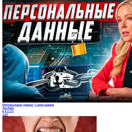
Персональные данные | Самое важное
YouTube
0
0
2.171
1:43