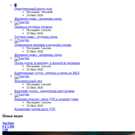
A
Принудительный выкуп доли
Последнее: Alexandit
24 Июл 2026
Жилищное право - жилищные споры
Ошибка в трудовом договоре
Последнее: Lawyers
23 Июл 2026
Трудовое право - трудовые споры
Управляющие компании и надзорные органы
Последнее: Lawyers
23 Июл 2026
Жилищное право - жилищные споры
Оплата долгов за квартиру, в которой не проживаю
Последнее: Lawyers
23 Июл 2026
Коммунальные услуги - вопросы и споры по ЖКХ
Исполнительный лист
Последнее: Lawyers
23 Июл 2026
Взыскание долгов - юридическая консультация
Виновник скрылся с места ДТП и скрывает улики
Последнее: Lawyers
23 Июл 2026
Возмещение ущерба после ДТП
Новые видео
YouTube
0
0
1.996
7:08