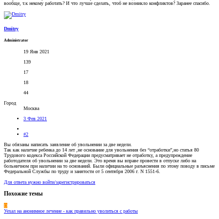
вообще, т.к некому работать? И что лучше сделать, чтоб не возникло конфликтов? Заранее спасибо.
Dmitry
Administrator
19 Янв 2021
139
17
18
44
Город
Москва
3 Фев 2021
#2
Вы обязаны написать заявление об увольнении за две недели.
Так как наличие ребенка до 14 лет ,не основание для увольнения без “отработки”,но статья 80
Трудового кодекса Российской Федерации предусматривает не отработку, а предупреждение
работодателя об увольнении за две недели. Это время вы вправе провести в отпуске либо на
больничном при наличии на то оснований. Были официальные разъяснения по этому поводу в письме
Федеральной Службы по труду и занятости от 5 сентября 2006 г. N 1551-6.
Для ответа нужно войти/зарегистрироваться
Похожие темы
D
Уехал на анонимное лечение - как правильно уволиться с работы