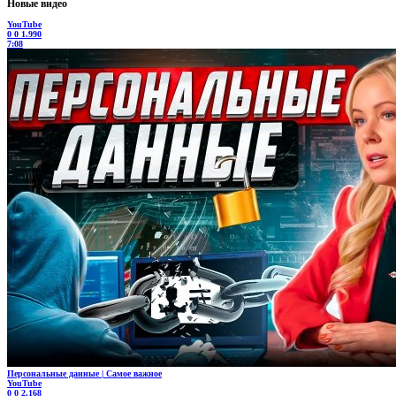
Новые видео
YouTube
0
0
1.990
7:08
Персональные данные | Самое важное
YouTube
0
0
2.168