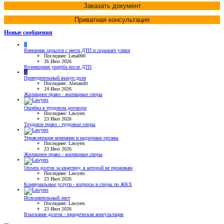
Заказать документ
Приватная консультация
Новые сообщения
L
Виновник скрылся с места ДТП и скрывает улики
Последнее: Lena000
26 Июл 2026
Возмещение ущерба после ДТП
A
Принудительный выкуп доли
Последнее: Alexandit
24 Июл 2026
Жилищное право - жилищные споры
Ошибка в трудовом договоре
Последнее: Lawyers
23 Июл 2026
Трудовое право - трудовые споры
Управляющие компании и надзорные органы
Последнее: Lawyers
23 Июл 2026
Жилищное право - жилищные споры
Оплата долгов за квартиру, в которой не проживаю
Последнее: Lawyers
23 Июл 2026
Коммунальные услуги - вопросы и споры по ЖКХ
Исполнительный лист
Последнее: Lawyers
23 Июл 2026
Взыскание долгов - юридическая консультация