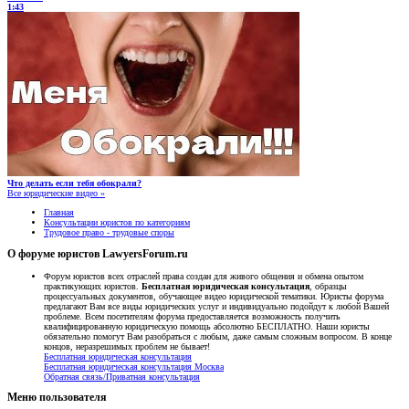
1:43
Что делать если тебя обокрали?
Все юридические видео »
Главная
Консультации юристов по категориям
Трудовое право - трудовые споры
О форуме юристов LawyersForum.ru
Форум юристов всех отраслей права создан для живого общения и обмена опытом
практикующих юристов.
Бесплатная юридическая консультация
, образцы
процессуальных документов, обучающее видео юридической тематики. Юристы форума
предлагают Вам все виды юридических услуг и индивидуально подойдут к любой Вашей
проблеме. Всем посетителям форума предоставляется возможность получить
квалифицированную юридическую помощь абсолютно БЕСПЛАТНО. Наши юристы
обязательно помогут Вам разобраться с любым, даже самым сложным вопросом. В конце
концов, неразрешимых проблем не бывает!
Бесплатная юридическая консультация
Бесплатная юридическая консультация Москва
Обратная связь/Приватная консультация
Меню пользователя