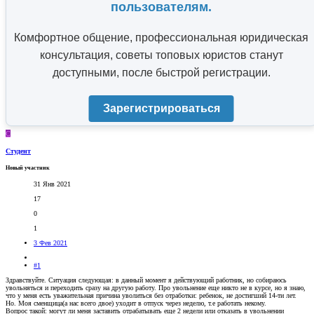
пользователям.
Комфортное общение, профессиональная юридическая
консультация, советы топовых юристов станут
доступными, после быстрой регистрации.
Зарегистрироваться
С
Студент
Новый участник
31 Янв 2021
17
0
1
3 Фев 2021
#1
Здравствуйте. Ситуация следующая: в данный момент я действующий работник, но собираюсь
увольняться и переходить сразу на другую работу. Про увольнение еще никто не в курсе, но я знаю,
что у меня есть уважительная причина уволиться без отработки: ребенок, не достигший 14-ти лет.
Но. Моя сменщица(а нас всего двое) уходит в отпуск через неделю, т.е работать некому.
Вопрос такой: могут ли меня заставить отрабатывать еще 2 недели или отказать в увольнении