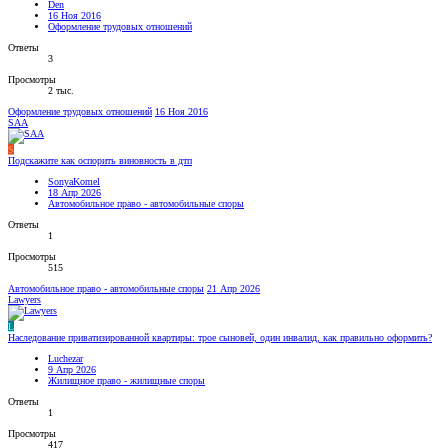
Den
16 Ноя 2016
Оформление трудовых отношений
Ответы
3
Просмотры
2 тыс.
Оформление трудовых отношений
16 Ноя 2016
SAA
S
Подскажите как оспорить виновность в дтп
SonyaKomel
18 Апр 2026
Автомобильное право - автомобильные споры
Ответы
1
Просмотры
515
Автомобильное право - автомобильные споры
21 Апр 2026
Lawyers
L
Наследование приватизированной квартиры: трое сыновей, один инвалид, как правильно оформить?
Luchezar
9 Апр 2026
Жилищное право - жилищные споры
Ответы
1
Просмотры
417