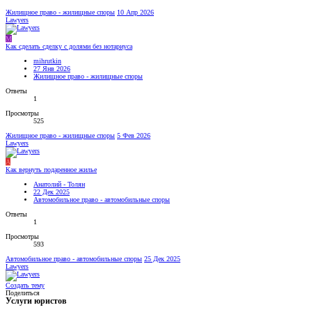
Жилищное право - жилищные споры
10 Апр 2026
Lawyers
M
Как сделать сделку с долями без нотариуса
mihrutkin
27 Янв 2026
Жилищное право - жилищные споры
Ответы
1
Просмотры
525
Жилищное право - жилищные споры
5 Фев 2026
Lawyers
А
Как вернуть подаренное жилье
Анатолий - Толян
22 Дек 2025
Автомобильное право - автомобильные споры
Ответы
1
Просмотры
593
Автомобильное право - автомобильные споры
25 Дек 2025
Lawyers
Создать тему
Поделиться
Услуги юристов