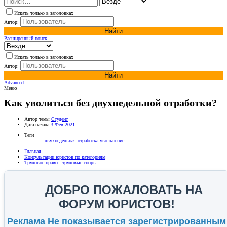
Искать только в заголовках
Автор:
Найти
Расширенный поиск…
Искать только в заголовках
Автор:
Найти
Advanced…
Меню
Как уволиться без двухнедельной отработки?
Автор темы
Студент
Дата начала
3 Фев 2021
Теги
двухнедельная отработка
увольнение
Главная
Консультации юристов по категориям
Трудовое право - трудовые споры
ДОБРО ПОЖАЛОВАТЬ НА
ФОРУМ ЮРИСТОВ!
Реклама Не показывается зарегистрированным