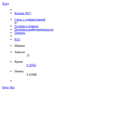
Вход
Russian (RU)
Связь с администрацией
li>
Условия и правила
Политика конфиденциальности
Помощь
RSS
Ширина
Запросы
25
Время
0.3295s
Память
9.62MB
Верх
Низ