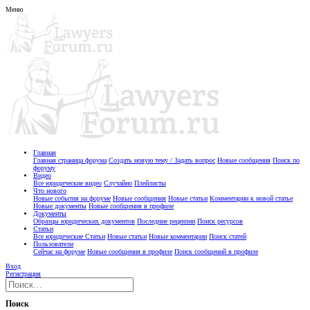
Меню
Главная
Главная страница форума
Создать новую тему / Задать вопрос
Новые сообщения
Поиск по
форуму
Видео
Все юридические видео
Случайно
Плейлисты
Что нового
Новые события на форуме
Новые сообщения
Новые статьи
Комментарии к новой статье
Новые документы
Новые сообщения в профиле
Документы
Образцы юридических документов
Последние рецензии
Поиск ресурсов
Статьи
Все юридические Статьи
Новые статьи
Новые комментарии
Поиск статей
Пользователи
Сейчас на форуме
Новые сообщения в профиле
Поиск сообщений в профиле
Вход
Регистрация
Поиск