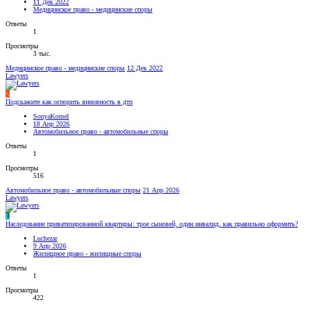
11 Дек 2022
Медицинское право - медицинские споры
Ответы
1
Просмотры
3 тыс.
Медицинское право - медицинские споры
12 Дек 2022
Lawyers
S
Подскажите как оспорить виновность в дтп
SonyaKomel
18 Апр 2026
Автомобильное право - автомобильные споры
Ответы
1
Просмотры
516
Автомобильное право - автомобильные споры
21 Апр 2026
Lawyers
L
Наследование приватизированной квартиры: трое сыновей, один инвалид, как правильно оформить?
Luchezar
9 Апр 2026
Жилищное право - жилищные споры
Ответы
1
Просмотры
422