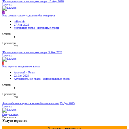
Жилищное право - жилищные споры
10 Апр 2026
Lawyers
M
Как сделать сделку с долями без нотариуса
mihrutkin
27 Янв 2026
Жилищное право - жилищные споры
Ответы
1
Просмотры
528
Жилищное право - жилищные споры
5 Фев 2026
Lawyers
А
Как вернуть подаренное жилье
Анатолий - Толян
22 Дек 2025
Автомобильное право - автомобильные споры
Ответы
1
Просмотры
597
Автомобильное право - автомобильные споры
25 Дек 2025
Lawyers
Создать тему
Поделиться
Услуги юристов
Заказать документ