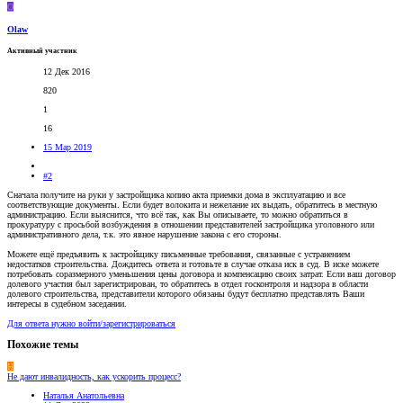
O
Olaw
Активный участник
12 Дек 2016
820
1
16
15 Мар 2019
#2
Сначала получите на руки у застройщика копию акта приемки дома в эксплуатацию и все
соответствующие документы. Если будет волокита и нежелание их выдать, обратитесь в местную
администрацию. Если выяснится, что всё так, как Вы описываете, то можно обратиться в
прокуратуру с просьбой возбуждения в отношении представителей застройщика уголовного или
административного дела, т.к. это явное нарушение закона с его стороны.
Можете ещё предъявить к застройщику письменные требования, связанные с устранением
недостатков строительства. Дождитесь ответа и готовьте в случае отказа иск в суд. В иске можете
потребовать соразмерного уменьшения цены договора и компенсацию своих затрат. Если ваш договор
долевого участия был зарегистрирован, то обратитесь в отдел госконтроля и надзора в области
долевого строительства, представители которого обязаны будут бесплатно представлять Ваши
интересы в судебном заседании.
Для ответа нужно войти/зарегистрироваться
Похожие темы
Н
Не дают инвалидность, как ускорить процесс?
Наталья Анатольевна