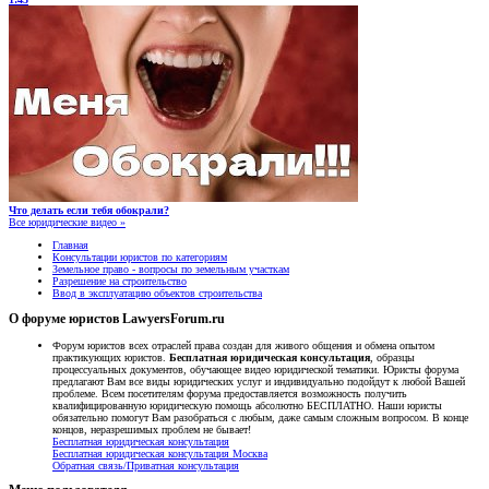
Что делать если тебя обокрали?
Все юридические видео »
Главная
Консультации юристов по категориям
Земельное право - вопросы по земельным участкам
Разрешение на строительство
Ввод в эксплуатацию объектов строительства
О форуме юристов LawyersForum.ru
Форум юристов всех отраслей права создан для живого общения и обмена опытом
практикующих юристов.
Бесплатная юридическая консультация
, образцы
процессуальных документов, обучающее видео юридической тематики. Юристы форума
предлагают Вам все виды юридических услуг и индивидуально подойдут к любой Вашей
проблеме. Всем посетителям форума предоставляется возможность получить
квалифицированную юридическую помощь абсолютно БЕСПЛАТНО. Наши юристы
обязательно помогут Вам разобраться с любым, даже самым сложным вопросом. В конце
концов, неразрешимых проблем не бывает!
Бесплатная юридическая консультация
Бесплатная юридическая консультация Москва
Обратная связь/Приватная консультация