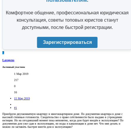
пользователям.
Комфортное общение, профессиональная юридическая
консультация, советы топовых юристов станут
доступными, после быстрой регистрации.
Зарегистрироваться
L
Lavopros
Активный участник
1 Мар 2019
217
0
16
15 Мар 2019
#1
Приобрели двухкомнатную квартиру в многоквартирном доме. По документам квартира в доме с
высокой степенью готовности. Свидетельство о праве собственности было выдано в учреждении
юстиции. Но на сегодняшний момент пока непонятно, когда дом будет введён в эксплуатацию? По
документам дом уже сдан в эксплуатацию, но воды и канализации в доме нет. Что мне делать и
можно ли заставить быстрее ввести дом в эксплуатацию?