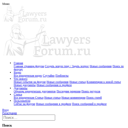
Меню
Главная
Главная страница форума
Создать новую тему / Задать вопрос
Новые сообщения
Поиск по
форуму
Видео
Все юридические видео
Случайно
Плейлисты
Что нового
Новые события на форуме
Новые сообщения
Новые статьи
Комментарии к новой статье
Новые документы
Новые сообщения в профиле
Документы
Образцы юридических документов
Последние рецензии
Поиск ресурсов
Статьи
Все юридические Статьи
Новые статьи
Новые комментарии
Поиск статей
Пользователи
Сейчас на форуме
Новые сообщения в профиле
Поиск сообщений в профиле
Вход
Регистрация
Поиск