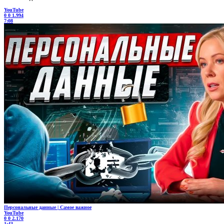
YouTube
0
0
1.994
7:08
Персональные данные | Самое важное
YouTube
0
0
2.170
1:43