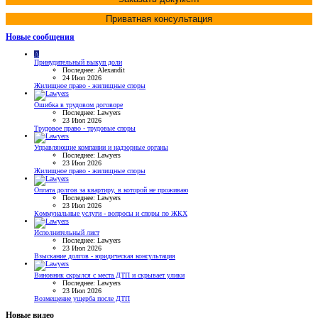
Приватная консультация
Новые сообщения
A
Принудительный выкуп доли
Последнее: Alexandit
24 Июл 2026
Жилищное право - жилищные споры
Ошибка в трудовом договоре
Последнее: Lawyers
23 Июл 2026
Трудовое право - трудовые споры
Управляющие компании и надзорные органы
Последнее: Lawyers
23 Июл 2026
Жилищное право - жилищные споры
Оплата долгов за квартиру, в которой не проживаю
Последнее: Lawyers
23 Июл 2026
Коммунальные услуги - вопросы и споры по ЖКХ
Исполнительный лист
Последнее: Lawyers
23 Июл 2026
Взыскание долгов - юридическая консультация
Виновник скрылся с места ДТП и скрывает улики
Последнее: Lawyers
23 Июл 2026
Возмещение ущерба после ДТП
Новые видео