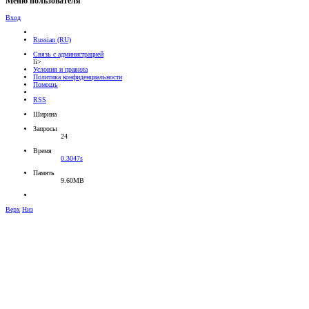
Меню пользователя
Вход
Russian (RU)
Связь с администрацией
li>
Условия и правила
Политика конфиденциальности
Помощь
RSS
Ширина
Запросы
24
Время
0.3047s
Память
9.60MB
Верх
Низ