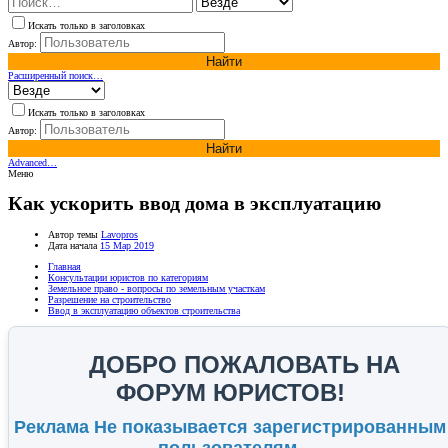
Искать только в заголовках
Автор:
Найти
Расширенный поиск…
Искать только в заголовках
Автор:
Найти
Advanced…
Меню
Как ускорить ввод дома в эксплуатацию
Автор темы
Lavopros
Дата начала
15 Мар 2019
Главная
Консультации юристов по категориям
Земельное право - вопросы по земельным участкам
Разрешение на строительство
Ввод в эксплуатацию объектов строительства
ДОБРО ПОЖАЛОВАТЬ НА
ФОРУМ ЮРИСТОВ!
Реклама Не показывается зарегистрированным