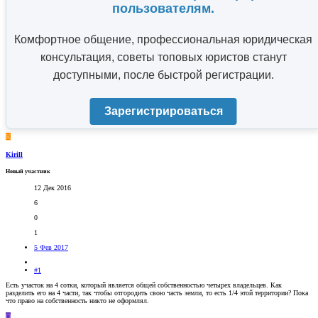
пользователям.
Комфортное общение, профессиональная юридическая
консультация, советы топовых юристов станут
доступными, после быстрой регистрации.
Зарегистрироваться
K
Kirill
Новый участник
12 Дек 2016
6
0
1
5 Фев 2017
#1
Есть участок на 4 сотки, который является общей собственностью четырех владельцев. Как
разделить его на 4 части, так чтобы отгородить свою часть земли, то есть 1/4 этой территории? Пока
что право на собственность никто не оформлял.
O