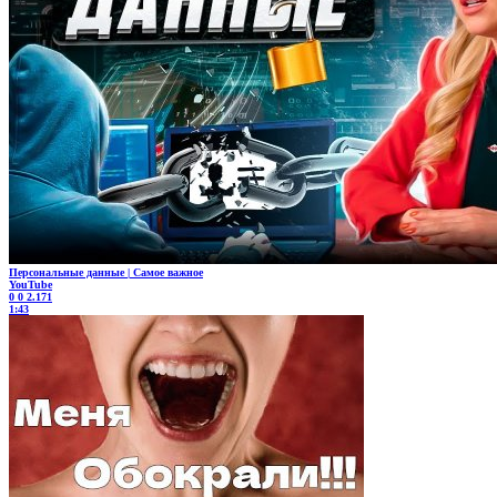
Персональные данные | Самое важное
YouTube
0
0
2.171
1:43