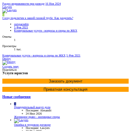
Раздел недвижимости при разводе
16 Ноя 2024
Lawyers
O
Сосед подключен к нашей газовой трубе. Как разделить?
outspaceable
5 Фев 2021
Коммунальные услуги - вопросы и споры по ЖКХ
Ответы
1
Просмотры
1 тыс.
Коммунальные услуги - вопросы и споры по ЖКХ
5 Фев 2021
Dmitry
Создать тему
Поделиться
Услуги юристов
Заказать документ
Приватная консультация
Новые сообщения
A
Принудительный выкуп доли
Последнее: Alexandit
24 Июл 2026
Жилищное право - жилищные споры
Ошибка в трудовом договоре
Последнее: Lawyers