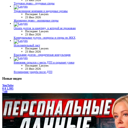
23 Июл 2026
Трудовое право - трудовые споры
Управляющие компании и надзорные органы
Последнее: Lawyers
23 Июл 2026
Жилищное право - жилищные споры
Оплата долгов за квартиру, в которой не проживаю
Последнее: Lawyers
23 Июл 2026
Коммунальные услуги - вопросы и споры по ЖКХ
Исполнительный лист
Последнее: Lawyers
23 Июл 2026
Взыскание долгов - юридическая консультация
Виновник скрылся с места ДТП и скрывает улики
Последнее: Lawyers
23 Июл 2026
Возмещение ущерба после ДТП
Новые видео
YouTube
0
0
1.995
7:08