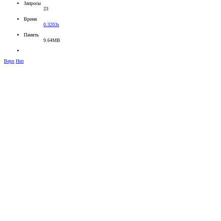
Запросы
23
Время
0.3203s
Память
9.64MB
Верх
Низ