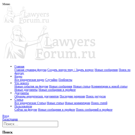
Меню
Главная
Главная страница форума
Создать новую тему / Задать вопрос
Новые сообщения
Поиск по
форуму
Видео
Все юридические видео
Случайно
Плейлисты
Что нового
Новые события на форуме
Новые сообщения
Новые статьи
Комментарии к новой статье
Новые документы
Новые сообщения в профиле
Документы
Образцы юридических документов
Последние рецензии
Поиск ресурсов
Статьи
Все юридические Статьи
Новые статьи
Новые комментарии
Поиск статей
Пользователи
Сейчас на форуме
Новые сообщения в профиле
Поиск сообщений в профиле
Вход
Регистрация
Поиск