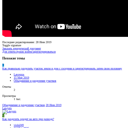
Последнее редактирование:
28 Июн 2019
Toggle signature
Заказать юридический документ
Для ответа нужно войти/зарегистрироваться
Похожие темы
L
Как правильно разделить участок земли и дом с соседями и зарегистрировать затем свою половину
Lavopros
15 Мар 2019
Объединение и разделение участков
Ответы
2
Просмотры
1 тыс.
Объединение и разделение участков
28 Июн 2019
Lawyers
V
Как разделить кредит на авто при разводе?
viola349