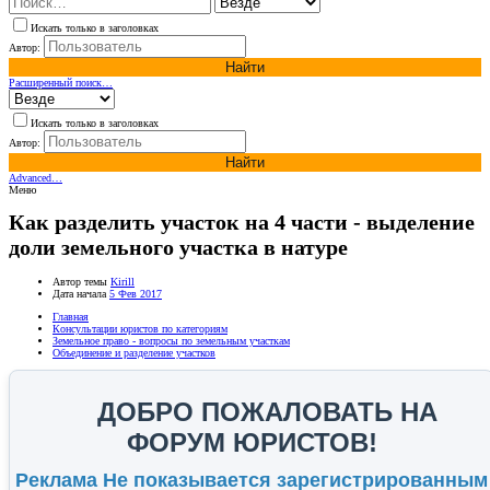
Искать только в заголовках
Автор:
Найти
Расширенный поиск…
Искать только в заголовках
Автор:
Найти
Advanced…
Меню
Как разделить участок на 4 части - выделение
доли земельного участка в натуре
Автор темы
Kirill
Дата начала
5 Фев 2017
Главная
Консультации юристов по категориям
Земельное право - вопросы по земельным участкам
Объединение и разделение участков
ДОБРО ПОЖАЛОВАТЬ НА
ФОРУМ ЮРИСТОВ!
Реклама Не показывается зарегистрированным