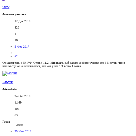
Olaw
Активный участник
12 Дек 2016
820
1
16
5 Фев 2017
#2
Ознакомьтесь с ЗК РФ: Статья 11.2. Минимальный размер любого участка это 3-5 соток, что в
вашем случае не вписывается, так как у вас 1/4 всего 1 сотка.
Lawyers
Administrator
24 Окт 2016
1.169
100
63
Город
Россия
25 Июн 2019