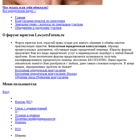
Что делать если тебя обокрали?
Все юридические видео »
Главная
Консультации юристов по категориям
Земельное право - вопросы по земельным участкам
Объединение и разделение участков
О форуме юристов LawyersForum.ru
Форум юристов всех отраслей права создан для живого общения и обмена опытом
практикующих юристов.
Бесплатная юридическая консультация
, образцы
процессуальных документов, обучающее видео юридической тематики. Юристы форума
предлагают Вам все виды юридических услуг и индивидуально подойдут к любой Вашей
проблеме. Всем посетителям форума предоставляется возможность получить
квалифицированную юридическую помощь абсолютно БЕСПЛАТНО. Наши юристы
обязательно помогут Вам разобраться с любым, даже самым сложным вопросом. В конце
концов, неразрешимых проблем не бывает!
Бесплатная юридическая консультация
Бесплатная юридическая консультация Москва
Обратная связь/Приватная консультация
Меню пользователя
Вход
Russian (RU)
Связь с администрацией
li>
Условия и правила
Политика конфиденциальности
Помощь
RSS
Ширина