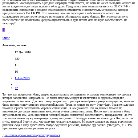
разводиться. Договорённость о разделе квартиры этой имеется, но банк не хочет выводить одного из
нас из кредитного договора и делить её на доли. Предлагают нам воспользоваться ст. 38 СК РФ и
подготовить соглашение о разделе общенажитого имущества с отлагательным условием, которое
предусмотрено ст.157 ГК РФ. Это означает, что она переходит в собственность одного из
созаемщиков только после полного исполнения обязательств перед банком. Но не может ли муж
после погашения ипотечного кредита опротестовать в суде потом мою полную собственность на
квартиру?
O
Olaw
Активный участник
12 Дек 2016
820
1
16
1 Апр 2019
#2
То, что вам предложил банк, скорее можно назвать соглашением о разделе совместного имущества,
которое заверяется нотариально. Но менее надёжным будет и заключение в судебном порядке
мирового соглашения. Для этого надо подать иск о расторжении брака и разделе имущества, которое
было нажито супругами при совместной жизни. Третьим лицом по иску будет банк. Заранее надо при
помощи юриста подготовить мировое соглашение. В нём укажите, что на данный момент по
ипотечному договору выплачена конкретная сумма совместных денег. После этого платежи в банк
осуществляете Вы, а по окончании платежей право совместной собственности, прекращается. За это
Вы выплачиваете мужу конкретную сумму отступных. Это будет важно не только для Вас, но и для
мужа, который будет знать, что получит конкретные деньги. Мировое соглашение после вступления
решения суда в силу будет иметь статус судебного решения, которое суд должен утвердить, т. к. Вы
предлагаете адекватное решение вопроса.
Для ответа нужно войти/зарегистрироваться