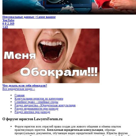
Персональные данные | Самое важное
YouTube
0
0
2.169
1:43
Что делать если тебя обокрали?
Все юридические видео »
Главная
Консультации юристов по категориям
Семейное право - семейные споры
Раздел имущества - Юридическая консультация
Раздел недвижимости при разводе
Раздел ипотеки при разводе
О форуме юристов LawyersForum.ru
Форум юристов всех отраслей права создан для живого общения и обмена опытом
практикующих юристов.
Бесплатная юридическая консультация
, образцы
процессуальных документов, обучающее видео юридической тематики. Юристы форума