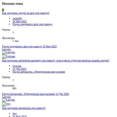
Похожие темы
V
Как разделить кредит на авто при разводе?
viola349
24 Мар 2025
Раздел кредитного авто при разводе
Ответы
1
Просмотры
1 тыс.
Раздел кредитного авто при разводе
24 Мар 2025
Lawyers
Как разделить ипотечную квартиру при разводе, если один из супругов перестал платить кредит?
Горгона
13 Дек 2024
Раздел имущества - Юридическая консультация
Ответы
1
Просмотры
805
Раздел имущества - Юридическая консультация
13 Дек 2024
Lawyers
Как разделить имущество при разводе?
Spy
16 Ноя 2024