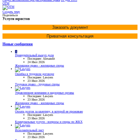
OTM
Создать тему
Поделиться
Услуги юристов
Заказать документ
Приватная консультация
Новые сообщения
A
Принудительный выкуп доли
Последнее: Alexandit
24 Июл 2026
Жилищное право - жилищные споры
Ошибка в трудовом договоре
Последнее: Lawyers
23 Июл 2026
Трудовое право - трудовые споры
Управляющие компании и надзорные органы
Последнее: Lawyers
23 Июл 2026
Жилищное право - жилищные споры
Оплата долгов за квартиру, в которой не проживаю
Последнее: Lawyers
23 Июл 2026
Коммунальные услуги - вопросы и споры по ЖКХ
Исполнительный лист
Последнее: Lawyers
23 Июл 2026