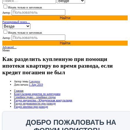
Искать только в заголовках
Автор:
Найти
Расширенный поиск…
Искать только в заголовках
Автор:
Найти
Advanced…
Меню
Как разделить купленную при помощи
ипотеки квартиру во время развода, если
кредит погашен не был
Автор темы
Lavopros
Дата начала
1 Апр 2019
Главная
Консультации юристов по категориям
Семейное право - семейные споры
Раздел имущества - Юридическая консультация
Раздел недвижимости при разводе
Раздел ипотеки при разводе
ДОБРО ПОЖАЛОВАТЬ НА