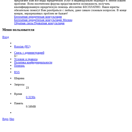
предлагают Вам все виды юридических услуг и индивидуально подойдут к любой Вашей
проблеме. Всем посетителям форума предоставляется возможность получить
квалифицированную юридическую помощь абсолютно БЕСПЛАТНО. Наши юристы
обязательно помогут Вам разобраться с любым, даже самым сложным вопросом. В конце
концов, неразрешимых проблем не бывает!
Бесплатная юридическая консультация
Бесплатная юридическая консультация Москва
Обратная связь/Приватная консультация
Меню пользователя
Вход
Russian (RU)
Связь с администрацией
li>
Условия и правила
Политика конфиденциальности
Помощь
RSS
Ширина
Запросы
23
Время
0.3230s
Память
9.58MB
Верх
Низ