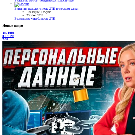
Взыскание долгов - юридическая консультация
Виновник скрылся с места ДТП и скрывает улики
Последнее: Lawyers
23 Июл 2026
Возмещение ущерба после ДТП
Новые видео
YouTube
0
0
1.993
7:08