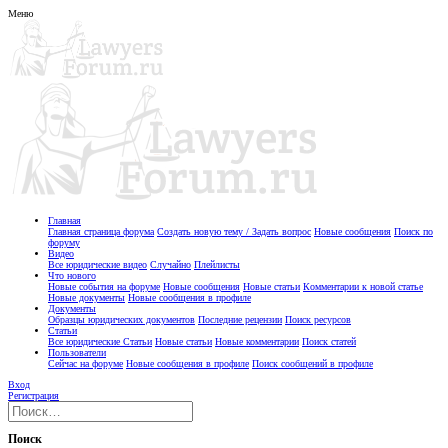
Меню
Главная
Главная страница форума
Создать новую тему / Задать вопрос
Новые сообщения
Поиск по
форуму
Видео
Все юридические видео
Случайно
Плейлисты
Что нового
Новые события на форуме
Новые сообщения
Новые статьи
Комментарии к новой статье
Новые документы
Новые сообщения в профиле
Документы
Образцы юридических документов
Последние рецензии
Поиск ресурсов
Статьи
Все юридические Статьи
Новые статьи
Новые комментарии
Поиск статей
Пользователи
Сейчас на форуме
Новые сообщения в профиле
Поиск сообщений в профиле
Вход
Регистрация
Поиск