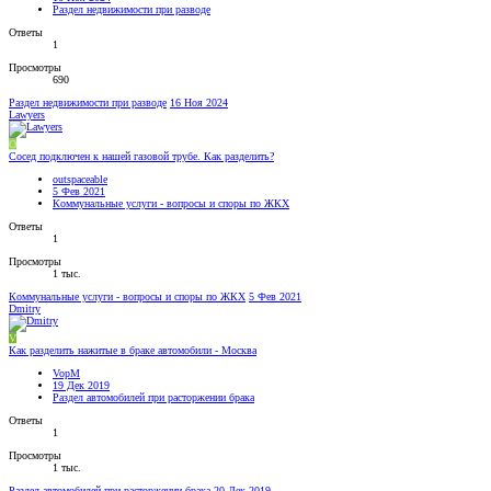
Раздел недвижимости при разводе
Ответы
1
Просмотры
690
Раздел недвижимости при разводе
16 Ноя 2024
Lawyers
O
Сосед подключен к нашей газовой трубе. Как разделить?
outspaceable
5 Фев 2021
Коммунальные услуги - вопросы и споры по ЖКХ
Ответы
1
Просмотры
1 тыс.
Коммунальные услуги - вопросы и споры по ЖКХ
5 Фев 2021
Dmitry
V
Как разделить нажитые в браке автомобили - Москва
VopM
19 Дек 2019
Раздел автомобилей при расторжении брака
Ответы
1
Просмотры
1 тыс.
Раздел автомобилей при расторжении брака
20 Дек 2019