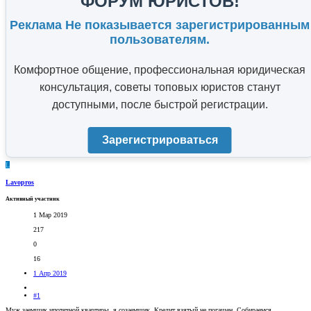
ФОРУМ ЮРИСТОВ!
Реклама Не показывается зарегистрированным
пользователям.
Комфортное общение, профессиональная юридическая
консультация, советы топовых юристов станут
доступными, после быстрой регистрации.
Зарегистрироваться
L
Lavopros
Активный участник
1 Мар 2019
217
0
16
1 Апр 2019
#1
Муж заемщик ипотечной квартиры, я созаемщик. Кредит взятый не погашен. Собираемся