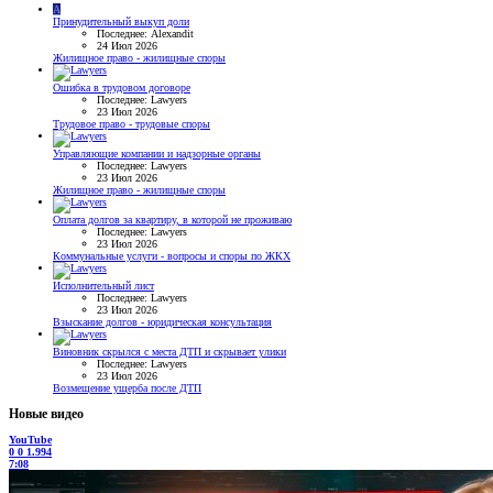
A
Принудительный выкуп доли
Последнее: Alexandit
24 Июл 2026
Жилищное право - жилищные споры
Ошибка в трудовом договоре
Последнее: Lawyers
23 Июл 2026
Трудовое право - трудовые споры
Управляющие компании и надзорные органы
Последнее: Lawyers
23 Июл 2026
Жилищное право - жилищные споры
Оплата долгов за квартиру, в которой не проживаю
Последнее: Lawyers
23 Июл 2026
Коммунальные услуги - вопросы и споры по ЖКХ
Исполнительный лист
Последнее: Lawyers
23 Июл 2026
Взыскание долгов - юридическая консультация
Виновник скрылся с места ДТП и скрывает улики
Последнее: Lawyers
23 Июл 2026
Возмещение ущерба после ДТП
Новые видео
YouTube
0
0
1.994
7:08