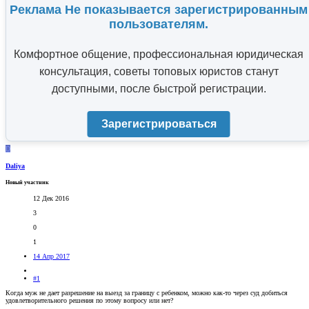
Реклама Не показывается зарегистрированным
пользователям.
Комфортное общение, профессиональная юридическая
консультация, советы топовых юристов станут
доступными, после быстрой регистрации.
Зарегистрироваться
D
Daliya
Новый участник
12 Дек 2016
3
0
1
14 Апр 2017
#1
Когда муж не дает разрешение на выезд за границу с ребенком, можно как-то через суд добиться
удовлетворительного решения по этому вопросу или нет?