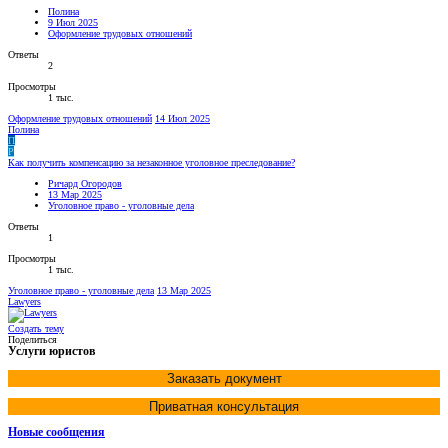
Полина
9 Июл 2025
Оформление трудовых отношений
Ответы
2
Просмотры
1 тыс.
Оформление трудовых отношений
14 Июл 2025
Полина
П
Р
Как получить компенсацию за незаконное уголовное преследование?
Ричард Огородов
13 Мар 2025
Уголовное право - уголовные дела
Ответы
1
Просмотры
1 тыс.
Уголовное право - уголовные дела
13 Мар 2025
Lawyers
Создать тему
Поделиться
Услуги юристов
Заказать документ
Приватная консультация
Новые сообщения