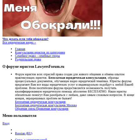
Что делать если тебя обокрали?
Все юридические видео »
Главная
Консультации юристов по категориям
Семейное право - семейные споры
Родительские права
О форуме юристов LawyersForum.ru
Форум юристов всех отраслей права создан для живого общения и обмена опытом
практикующих юристов.
Бесплатная юридическая консультация
, образцы
процессуальных документов, обучающее видео юридической тематики. Юристы форума
предлагают Вам все виды юридических услуг и индивидуально подойдут к любой Вашей
проблеме. Всем посетителям форума предоставляется возможность получить
квалифицированную юридическую помощь абсолютно БЕСПЛАТНО. Наши юристы
обязательно помогут Вам разобраться с любым, даже самым сложным вопросом. В конце
концов, неразрешимых проблем не бывает!
Бесплатная юридическая консультация
Бесплатная юридическая консультация Москва
Обратная связь/Приватная консультация
Меню пользователя
Вход
Russian (RU)
Связь с администрацией