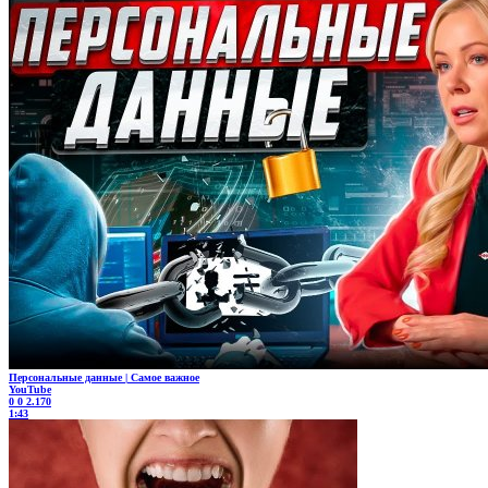
Персональные данные | Самое важное
YouTube
0
0
2.170
1:43