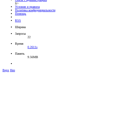
li>
Условия и правила
Политика конфиденциальности
Помощь
RSS
Ширина
Запросы
22
Время
0.2611s
Память
9.56MB
Верх
Низ