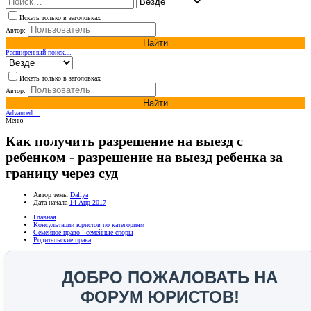
Искать только в заголовках
Автор:
Найти
Расширенный поиск…
Искать только в заголовках
Автор:
Найти
Advanced…
Меню
Как получить разрешение на выезд с
ребенком - разрешение на выезд ребенка за
границу через суд
Автор темы
Daliya
Дата начала
14 Апр 2017
Главная
Консультации юристов по категориям
Семейное право - семейные споры
Родительские права
ДОБРО ПОЖАЛОВАТЬ НА
ФОРУМ ЮРИСТОВ!