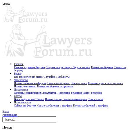
Меню
Главная
Главная страница форума
Создать новую тему / Задать вопрос
Новые сообщения
Поиск по
форуму
Видео
Все юридические видео
Случайно
Плейлисты
Что нового
Новые события на форуме
Новые сообщения
Новые статьи
Комментарии к новой статье
Новые документы
Новые сообщения в профиле
Документы
Образцы юридических документов
Последние рецензии
Поиск ресурсов
Статьи
Все юридические Статьи
Новые статьи
Новые комментарии
Поиск статей
Пользователи
Сейчас на форуме
Новые сообщения в профиле
Поиск сообщений в профиле
Вход
Регистрация
Поиск