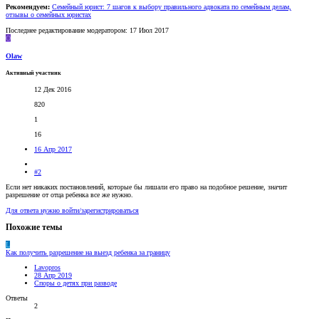
Рекомендуем:
Семейный юрист: 7 шагов к выбору правильного адвоката по семейным делам,
отзывы о семейных юристах
Последнее редактирование модератором:
17 Июл 2017
O
Olaw
Активный участник
12 Дек 2016
820
1
16
16 Апр 2017
#2
Если нет никаких постановлений, которые бы лишали его право на подобное решение, значит
разрешение от отца ребенка все же нужно.
Для ответа нужно войти/зарегистрироваться
Похожие темы
L
Как получить разрешение на выезд ребенка за границу
Lavopros
28 Апр 2019
Споры о детях при разводе
Ответы
2