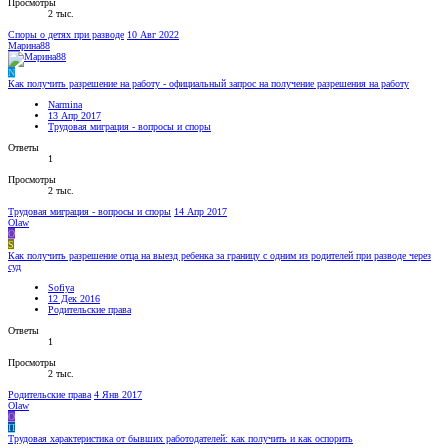
Просмотры
2 тыс.
Споры о детях при разводе
10 Авг 2022
Марина88
N
Как получить разрешение на работу - официальный запрос на получение разрешения на работу
Narmina
13 Апр 2017
Трудовая миграция - вопросы и споры
Ответы
1
Просмотры
2 тыс.
Трудовая миграция - вопросы и споры
14 Апр 2017
Olaw
O
S
Как получить разрешение отца на выезд ребенка за границу с одним из родителей при разводе через
суд
Sofiya
12 Дек 2016
Родительские права
Ответы
1
Просмотры
2 тыс.
Родительские права
4 Янв 2017
Olaw
O
П
Трудовая характеристика от бывших работодателей: как получить и как оспорить