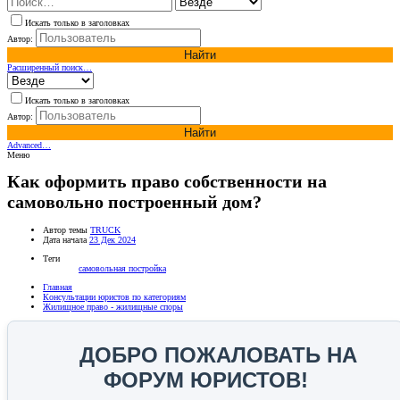
Искать только в заголовках
Автор:
Найти
Расширенный поиск…
Искать только в заголовках
Автор:
Найти
Advanced…
Меню
Как оформить право собственности на
самовольно построенный дом?
Автор темы
TRUCK
Дата начала
23 Дек 2024
Теги
самовольная постройка
Главная
Консультации юристов по категориям
Жилищное право - жилищные споры
ДОБРО ПОЖАЛОВАТЬ НА
ФОРУМ ЮРИСТОВ!