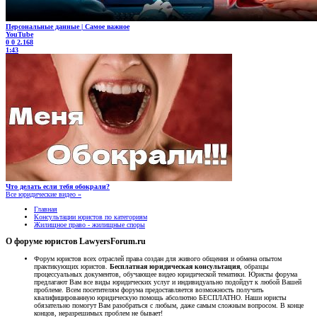
Персональные данные | Самое важное
YouTube
0
0
2.168
1:43
Что делать если тебя обокрали?
Все юридические видео »
Главная
Консультации юристов по категориям
Жилищное право - жилищные споры
О форуме юристов LawyersForum.ru
Форум юристов всех отраслей права создан для живого общения и обмена опытом
практикующих юристов.
Бесплатная юридическая консультация
, образцы
процессуальных документов, обучающее видео юридической тематики. Юристы форума
предлагают Вам все виды юридических услуг и индивидуально подойдут к любой Вашей
проблеме. Всем посетителям форума предоставляется возможность получить
квалифицированную юридическую помощь абсолютно БЕСПЛАТНО. Наши юристы
обязательно помогут Вам разобраться с любым, даже самым сложным вопросом. В конце
концов, неразрешимых проблем не бывает!