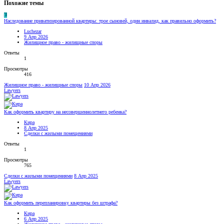
Похожие темы
L
Наследование приватизированной квартиры: трое сыновей, один инвалид, как правильно оформить?
Luchezar
9 Апр 2026
Жилищное право - жилищные споры
Ответы
1
Просмотры
416
Жилищное право - жилищные споры
10 Апр 2026
Lawyers
Как оформить квартиру на несовершеннолетнего ребенка?
Кира
8 Апр 2025
Сделки с жилыми помещениями
Ответы
1
Просмотры
765
Сделки с жилыми помещениями
8 Апр 2025
Lawyers
Как оформить перепланировку квартиры без штрафа?
Кира
6 Апр 2025