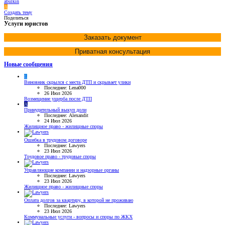
abulkin
A
Создать тему
Поделиться
Услуги юристов
Заказать документ
Приватная консультация
Новые сообщения
L
Виновник скрылся с места ДТП и скрывает улики
Последнее: Lena000
26 Июл 2026
Возмещение ущерба после ДТП
A
Принудительный выкуп доли
Последнее: Alexandit
24 Июл 2026
Жилищное право - жилищные споры
Ошибка в трудовом договоре
Последнее: Lawyers
23 Июл 2026
Трудовое право - трудовые споры
Управляющие компании и надзорные органы
Последнее: Lawyers
23 Июл 2026
Жилищное право - жилищные споры
Оплата долгов за квартиру, в которой не проживаю
Последнее: Lawyers
23 Июл 2026
Коммунальные услуги - вопросы и споры по ЖКХ