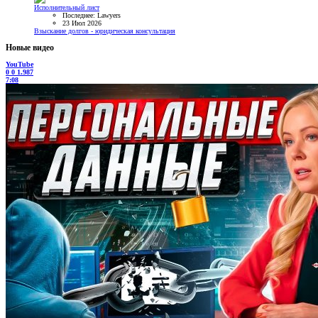
Исполнительный лист
Последнее: Lawyers
23 Июл 2026
Взыскание долгов - юридическая консультация
Новые видео
YouTube
0
0
1.987
7:08