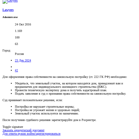
Lawyers
Administrator
24 Окт 2016
1.169
100
63
Город
Россия
23 Дек 2024
#2
Для оформления права собственности на самовольную постройку (ст. 222 ГК РФ) необходимо:
Убедиться, что земельный участок, на котором находится дом, принадлежит вам и
предназначен для индивидуального жилищного строительства (ИЖС).
Провести техническую экспертизу дома и получить кадастровый план.
Подать заявление в суд о признании права собственности на самовольную постройку.
Суд принимает положительное решение, если:
Постройка не нарушает строительные нормы;
Постройка не угрожает жизни и здоровью людей;
Земельный участок используется по назначению.
После получения судебного решения зарегистрируйте дом в Росреестре.
Toggle signature
Заказать юридический документ
Для ответа нужно войти/зарегистрироваться