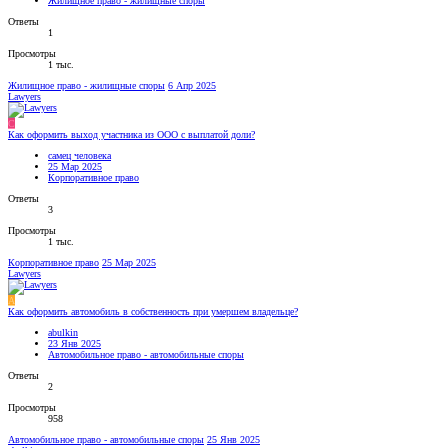
Жилищное право - жилищные споры
Ответы
1
Просмотры
1 тыс.
Жилищное право - жилищные споры
6 Апр 2025
Lawyers
С
Как оформить выход участника из ООО с выплатой доли?
самец человека
25 Мар 2025
Корпоративное право
Ответы
3
Просмотры
1 тыс.
Корпоративное право
25 Мар 2025
Lawyers
A
Как оформить автомобиль в собственность при умершем владельце?
abulkin
23 Янв 2025
Автомобильное право - автомобильные споры
Ответы
2
Просмотры
958
Автомобильное право - автомобильные споры
25 Янв 2025