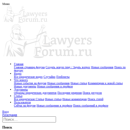
Меню
Главная
Главная страница форума
Создать новую тему / Задать вопрос
Новые сообщения
Поиск по
форуму
Видео
Все юридические видео
Случайно
Плейлисты
Что нового
Новые события на форуме
Новые сообщения
Новые статьи
Комментарии к новой статье
Новые документы
Новые сообщения в профиле
Документы
Образцы юридических документов
Последние рецензии
Поиск ресурсов
Статьи
Все юридические Статьи
Новые статьи
Новые комментарии
Поиск статей
Пользователи
Сейчас на форуме
Новые сообщения в профиле
Поиск сообщений в профиле
Вход
Регистрация
Поиск