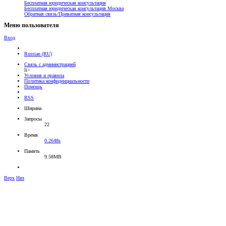
Бесплатная юридическая консультация
Бесплатная юридическая консультация Москва
Обратная связь/Приватная консультация
Меню пользователя
Вход
Russian (RU)
Связь с администрацией
li>
Условия и правила
Политика конфиденциальности
Помощь
RSS
Ширина
Запросы
22
Время
0.2648s
Память
9.58MB
Верх
Низ