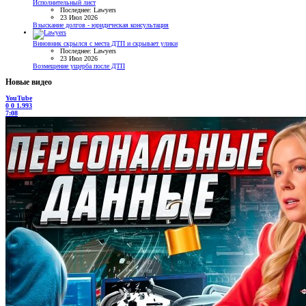
Исполнительный лист
Последнее: Lawyers
23 Июл 2026
Взыскание долгов - юридическая консультация
Виновник скрылся с места ДТП и скрывает улики
Последнее: Lawyers
23 Июл 2026
Возмещение ущерба после ДТП
Новые видео
YouTube
0
0
1.993
7:08