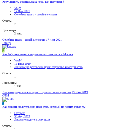
Хочу лишить родительских прав, как поступить?
Volga
17 Фев 2021
Семейное право - семейные споры
Ответы
7
Просмотры
2 тыс.
Семейное право - семейные споры
17 Фев 2021
Dmitry
V
Как бабушке лишить родительских прав мать – Москва
VopM
19 Июл 2019
Лишение родительских прав: отцовство и материнство
Ответы
1
Просмотры
1 тыс.
Лишение родительских прав: отцовство и материнство
19 Июл 2019
OTM
L
Как лишить родительских прав отца, который не платит алименты
Lavopros
30 Апр 2019
Лишение родительских прав
Ответы
1