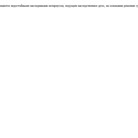
наются недостойными наследниками нотариусом, ведущим наследственное дело, на основании решения суд