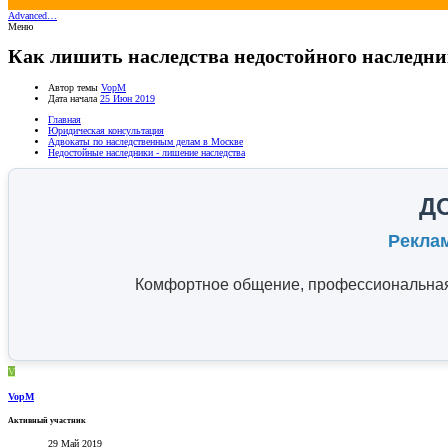
Advanced…
Меню
Как лишить наследства недостойного наследни
Автор темы
VopM
Дата начала
25 Июн 2019
Главная
Юридическая консультация
Адвокаты по наследственным делам в Москве
Недостойные наследники - лишение наследства
Д
Рекла
Комфортное общение, профессиональная 
V
VopM
Активный участник
29 Май 2019