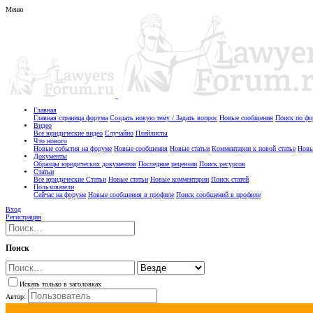
Меню
Главная
Главная страница форума
Создать новую тему / Задать вопрос
Новые сообщения
Поиск по ф
Видео
Все юридические видео
Случайно
Плейлисты
Что нового
Новые события на форуме
Новые сообщения
Новые статьи
Комментарии к новой статье
Новы
Документы
Образцы юридических документов
Последние рецензии
Поиск ресурсов
Статьи
Все юридические Статьи
Новые статьи
Новые комментарии
Поиск статей
Пользователи
Сейчас на форуме
Новые сообщения в профиле
Поиск сообщений в профиле
Вход
Регистрация
Поиск
Искать только в заголовках
Автор: