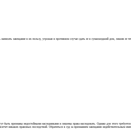
 написать завещание в их пользу, угрожая в противном случае сдать ее в сумасшедший дом, лишив ее те
т быть признаны недостойными наследниками и лишены права наследовать. Однако для этого требуется вн
влечет никаких правовых последствий. Обратиться в суд за признанием завещания недействительным имее