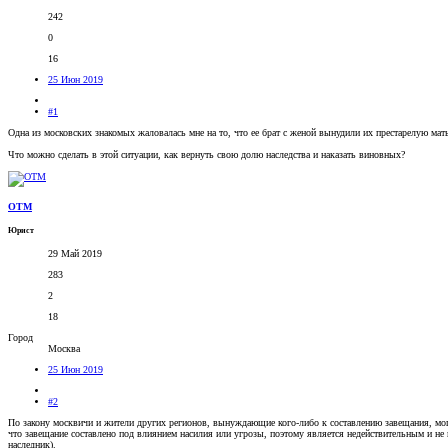
242
0
16
25 Июн 2019
#1
Одна из московских знакомых жаловалась мне на то, что ее брат с женой вынудили их престарелую мать
Что можно сделать в этой ситуации, как вернуть свою долю наследства и наказать виновных?
OTM
Юрист
29 Май 2019
283
2
18
Город
Москва
25 Июн 2019
#2
По закону москвичи и жители других регионов, вынуждающие кого-либо к составлению завещания, могу
что завещание составлено под влиянием насилия или угрозы, поэтому является недействительным и не 
наследник).