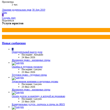
Просмотры
2 тыс.
Лишение родительских прав
30 Апр 2019
Olaw
O
Создать тему
Поделиться
Услуги юристов
Новые сообщения
A
Принудительный выкуп доли
Последнее: Alexandit
24 Июл 2026
Жилищное право - жилищные споры
Ошибка в трудовом договоре
Последнее: Lawyers
23 Июл 2026
Трудовое право - трудовые споры
Управляющие компании и надзорные органы
Последнее: Lawyers
23 Июл 2026
Жилищное право - жилищные споры
Оплата долгов за квартиру, в которой не проживаю
Последнее: Lawyers
23 Июл 2026
Коммунальные услуги - вопросы и споры по ЖКХ