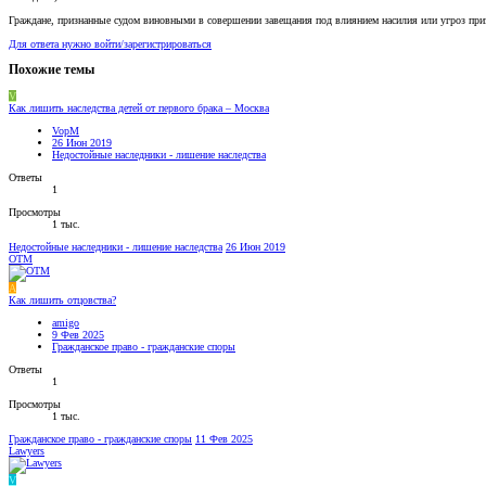
Граждане, признанные судом виновными в совершении завещания под влиянием насилия или угроз приз
Для ответа нужно войти/зарегистрироваться
Похожие темы
V
Как лишить наследства детей от первого брака – Москва
VopM
26 Июн 2019
Недостойные наследники - лишение наследства
Ответы
1
Просмотры
1 тыс.
Недостойные наследники - лишение наследства
26 Июн 2019
OTM
A
Как лишить отцовства?
amigo
9 Фев 2025
Гражданское право - гражданские споры
Ответы
1
Просмотры
1 тыс.
Гражданское право - гражданские споры
11 Фев 2025
Lawyers
V