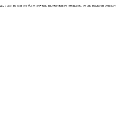
а, а если по ими уже было получено наследственное имущество, то оно подлежит возврату.