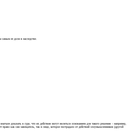
м самым ее доли в наследстве.
ачале доказать в суде, что их действия могут являться основанием для такого решения – например,
т право как сам завещатель, так и лицо, которое пострадало от действий злоумышленников (другой