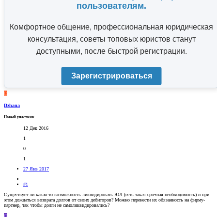
пользователям.
Комфортное общение, профессиональная юридическая
консультация, советы топовых юристов станут
доступными, после быстрой регистрации.
Зарегистрироваться
D
Dzhana
Новый участник
12 Дек 2016
1
0
1
27 Янв 2017
#1
Существует ли какая-то возможность ликвидировать ЮЛ (есть такая срочная необходимость) и при
этом дождаться возврата долгов от своих дебиторов? Можно перенести их обязанность на фирму-
партнер, так чтобы долги не самоликвидировались?
O