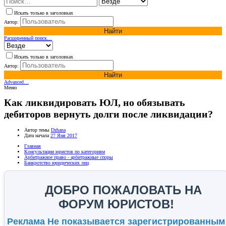
Искать только в заголовках
Автор:
Найти
Расширенный поиск…
Искать только в заголовках
Автор:
Найти
Advanced…
Меню
Как ликвидировать ЮЛ, но обязывать
дебиторов вернуть долги после ликвидации?
Автор темы
Dzhana
Дата начала
27 Янв 2017
Главная
Консультации юристов по категориям
Арбитражное право - арбитражные споры
Банкротство юридических лиц
ДОБРО ПОЖАЛОВАТЬ НА
ФОРУМ ЮРИСТОВ!
Реклама Не показывается зарегистрированным