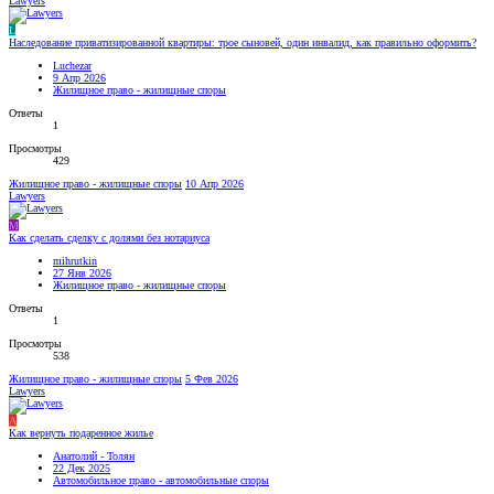
Lawyers
L
Наследование приватизированной квартиры: трое сыновей, один инвалид, как правильно оформить?
Luchezar
9 Апр 2026
Жилищное право - жилищные споры
Ответы
1
Просмотры
429
Жилищное право - жилищные споры
10 Апр 2026
Lawyers
M
Как сделать сделку с долями без нотариуса
mihrutkin
27 Янв 2026
Жилищное право - жилищные споры
Ответы
1
Просмотры
538
Жилищное право - жилищные споры
5 Фев 2026
Lawyers
А
Как вернуть подаренное жилье
Анатолий - Толян
22 Дек 2025
Автомобильное право - автомобильные споры