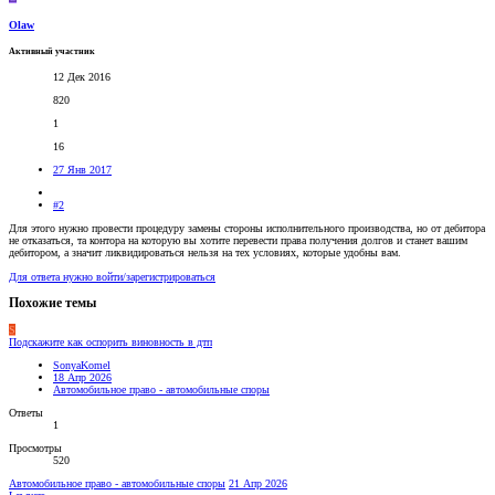
Olaw
Активный участник
12 Дек 2016
820
1
16
27 Янв 2017
#2
Для этого нужно провести процедуру замены стороны исполнительного производства, но от дебитора
не отказаться, та контора на которую вы хотите перевести права получения долгов и станет вашим
дебитором, а значит ликвидироваться нельзя на тех условиях, которые удобны вам.
Для ответа нужно войти/зарегистрироваться
Похожие темы
S
Подскажите как оспорить виновность в дтп
SonyaKomel
18 Апр 2026
Автомобильное право - автомобильные споры
Ответы
1
Просмотры
520
Автомобильное право - автомобильные споры
21 Апр 2026