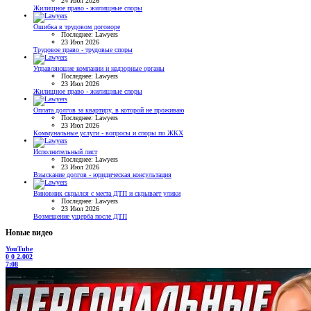
24 Июл 2026
Жилищное право - жилищные споры
Ошибка в трудовом договоре
Последнее: Lawyers
23 Июл 2026
Трудовое право - трудовые споры
Управляющие компании и надзорные органы
Последнее: Lawyers
23 Июл 2026
Жилищное право - жилищные споры
Оплата долгов за квартиру, в которой не проживаю
Последнее: Lawyers
23 Июл 2026
Коммунальные услуги - вопросы и споры по ЖКХ
Исполнительный лист
Последнее: Lawyers
23 Июл 2026
Взыскание долгов - юридическая консультация
Виновник скрылся с места ДТП и скрывает улики
Последнее: Lawyers
23 Июл 2026
Возмещение ущерба после ДТП
Новые видео
YouTube
0
0
2.002
7:08