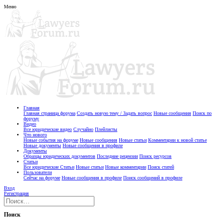
Меню
Главная
Главная страница форума
Создать новую тему / Задать вопрос
Новые сообщения
Поиск по
форуму
Видео
Все юридические видео
Случайно
Плейлисты
Что нового
Новые события на форуме
Новые сообщения
Новые статьи
Комментарии к новой статье
Новые документы
Новые сообщения в профиле
Документы
Образцы юридических документов
Последние рецензии
Поиск ресурсов
Статьи
Все юридические Статьи
Новые статьи
Новые комментарии
Поиск статей
Пользователи
Сейчас на форуме
Новые сообщения в профиле
Поиск сообщений в профиле
Вход
Регистрация
Поиск