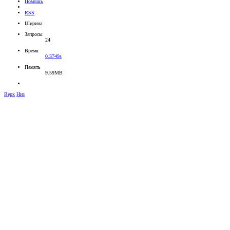
Помощь
RSS
Ширина
Запросы
24
Время
0.3749s
Память
9.59MB
Верх
Низ