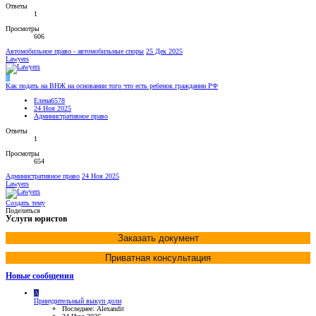
Ответы
1
Просмотры
606
Автомобильное право - автомобильные споры
25 Дек 2025
Lawyers
Е
Как подать на ВНЖ на основании того что есть ребенок гражданин РФ
Елена6578
24 Ноя 2025
Административное право
Ответы
1
Просмотры
654
Административное право
24 Ноя 2025
Lawyers
Создать тему
Поделиться
Услуги юристов
Заказать документ
Приватная консультация
Новые сообщения
A
Принудительный выкуп доли
Последнее: Alexandit