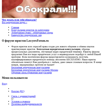
Что делать если тебя обокрали?
Все юридические видео »
Главная
Консультации юристов по категориям
Арбитражное право - арбитражные споры
Банкротство юридических лиц
О форуме юристов LawyersForum.ru
Форум юристов всех отраслей права создан для живого общения и обмена опытом
практикующих юристов.
Бесплатная юридическая консультация
, образцы
процессуальных документов, обучающее видео юридической тематики. Юристы форума
предлагают Вам все виды юридических услуг и индивидуально подойдут к любой Вашей
проблеме. Всем посетителям форума предоставляется возможность получить
квалифицированную юридическую помощь абсолютно БЕСПЛАТНО. Наши юристы
обязательно помогут Вам разобраться с любым, даже самым сложным вопросом. В конце
концов, неразрешимых проблем не бывает!
Бесплатная юридическая консультация
Бесплатная юридическая консультация Москва
Обратная связь/Приватная консультация
Меню пользователя
Вход
Russian (RU)
Связь с администрацией
li>
Условия и правила
Политика конфиденциальности