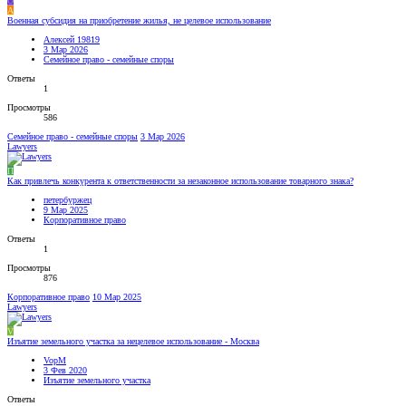
O
А
Военная субсидия на приобретение жилья, не целевое использование
Алексей 19819
3 Мар 2026
Семейное право - семейные споры
Ответы
1
Просмотры
586
Семейное право - семейные споры
3 Мар 2026
Lawyers
П
Как привлечь конкурента к ответственности за незаконное использование товарного знака?
петербуржец
9 Мар 2025
Корпоративное право
Ответы
1
Просмотры
876
Корпоративное право
10 Мар 2025
Lawyers
V
Изъятие земельного участка за нецелевое использование - Москва
VopM
3 Фев 2020
Изъятие земельного участка
Ответы