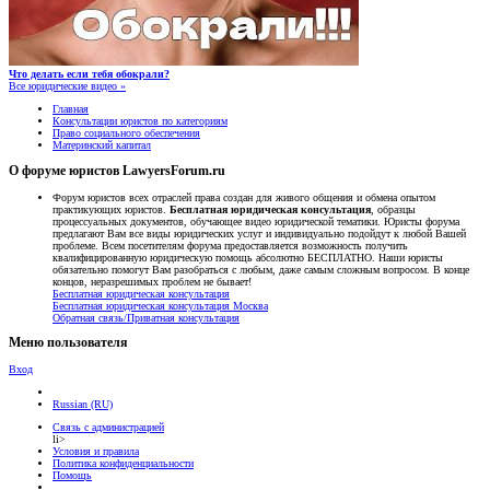
Что делать если тебя обокрали?
Все юридические видео »
Главная
Консультации юристов по категориям
Право социального обеспечения
Материнский капитал
О форуме юристов LawyersForum.ru
Форум юристов всех отраслей права создан для живого общения и обмена опытом
практикующих юристов.
Бесплатная юридическая консультация
, образцы
процессуальных документов, обучающее видео юридической тематики. Юристы форума
предлагают Вам все виды юридических услуг и индивидуально подойдут к любой Вашей
проблеме. Всем посетителям форума предоставляется возможность получить
квалифицированную юридическую помощь абсолютно БЕСПЛАТНО. Наши юристы
обязательно помогут Вам разобраться с любым, даже самым сложным вопросом. В конце
концов, неразрешимых проблем не бывает!
Бесплатная юридическая консультация
Бесплатная юридическая консультация Москва
Обратная связь/Приватная консультация
Меню пользователя
Вход
Russian (RU)
Связь с администрацией
li>
Условия и правила
Политика конфиденциальности
Помощь