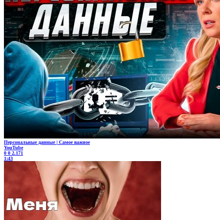
Персональные данные | Самое важное
YouTube
0
0
2.171
1:43