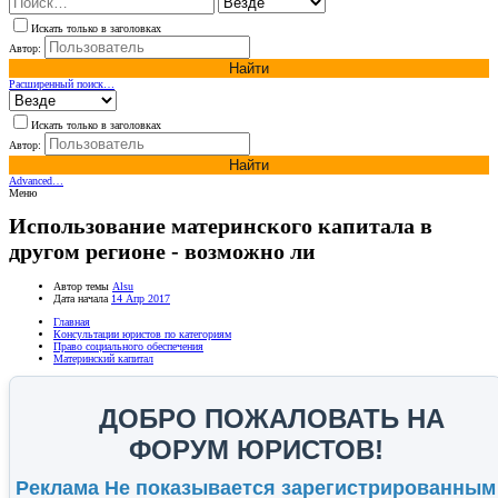
Искать только в заголовках
Автор:
Найти
Расширенный поиск…
Искать только в заголовках
Автор:
Найти
Advanced…
Меню
Использование материнского капитала в
другом регионе - возможно ли
Автор темы
Alsu
Дата начала
14 Апр 2017
Главная
Консультации юристов по категориям
Право социального обеспечения
Материнский капитал
ДОБРО ПОЖАЛОВАТЬ НА
ФОРУМ ЮРИСТОВ!
Реклама Не показывается зарегистрированным