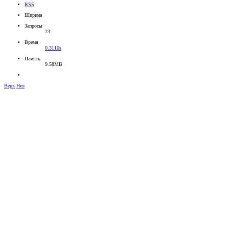
RSS
Ширина
Запросы
23
Время
0.3110s
Память
9.58MB
Верх
Низ