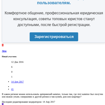
пользователям.
Комфортное общение, профессиональная юридическая
консультация, советы топовых юристов станут
доступными, после быстрой регистрации.
Зарегистрироваться
A
Alsu
Новый участник
12 Дек 2016
6
0
1
14 Апр 2017
#1
В каком регионе можно использовать материнский капитал, только там, где этот капитал был получен
или можно уехать совершенно в другой регион и там купить дом или квартиру?
Последнее редактирование модератором:
14 Апр 2017
O