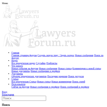
Меню
Главная
Главная страница форума
Создать новую тему / Задать вопрос
Новые сообщения
Поиск по
форуму
Видео
Все юридические видео
Случайно
Плейлисты
Что нового
Новые события на форуме
Новые сообщения
Новые статьи
Комментарии к новой статье
Новые документы
Новые сообщения в профиле
Документы
Образцы юридических документов
Последние рецензии
Поиск ресурсов
Статьи
Все юридические Статьи
Новые статьи
Новые комментарии
Поиск статей
Пользователи
Сейчас на форуме
Новые сообщения в профиле
Поиск сообщений в профиле
Вход
Регистрация
Поиск