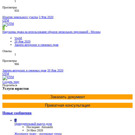
1
Просмотры
933
Изъятие земельного участка
3 Фев 2020
OTM
V
Нарушены права на использование образов нескольких персонажей - Москва
VopM
20 Янв 2020
Защита авторских и смежных прав
Ответы
1
Просмотры
966
Защита авторских и смежных прав
20 Янв 2020
OTM
Создать тему
Поделиться
Услуги юристов
Заказать документ
Приватная консультация
Новые сообщения
A
Принудительный выкуп доли
Последнее: Alexandit
24 Июл 2026
Жилищное право - жилищные споры