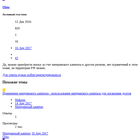
Olaw
Активный участник
12 Дек 2016
820
1
16
16 Апр 2017
#2
Да, можно приобрести жилье за счет материнского капитала в другом регионе, нет ограничений в этом
плане, на территории РФ можно.
Для ответа нужно войти/зарегистрироваться
Похожие темы
M
Применение материнского капитала - использование материнского капитала для погашения долгов
Maksim
14 Апр 2017
Материнский капитал
Ответы
1
Просмотры
2 тыс.
Материнский капитал
16 Апр 2017
Olaw