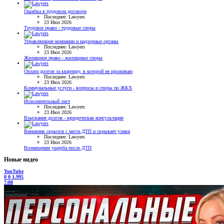
Ошибка в трудовом договоре
Последнее: Lawyers
23 Июл 2026
Трудовое право - трудовые споры
Управляющие компании и надзорные органы
Последнее: Lawyers
23 Июл 2026
Жилищное право - жилищные споры
Оплата долгов за квартиру, в которой не проживаю
Последнее: Lawyers
23 Июл 2026
Коммунальные услуги - вопросы и споры по ЖКХ
Исполнительный лист
Последнее: Lawyers
23 Июл 2026
Взыскание долгов - юридическая консультация
Виновник скрылся с места ДТП и скрывает улики
Последнее: Lawyers
23 Июл 2026
Возмещение ущерба после ДТП
Новые видео
YouTube
0
0
1.995
7:08