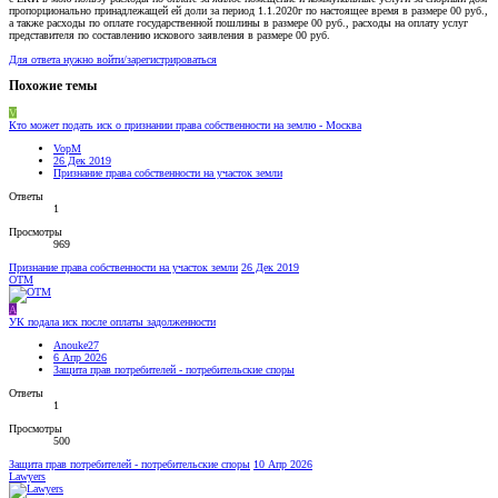
пропорционально принадлежащей ей доли за период 1.1.2020г по настоящее время в размере 00 руб.,
а также расходы по оплате государственной пошлины в размере 00 руб., расходы на оплату услуг
представителя по составлению искового заявления в размере 00 руб.
Для ответа нужно войти/зарегистрироваться
Похожие темы
V
Кто может подать иск о признании права собственности на землю - Москва
VopM
26 Дек 2019
Признание права собственности на участок земли
Ответы
1
Просмотры
969
Признание права собственности на участок земли
26 Дек 2019
OTM
A
УК подала иск после оплаты задолженности
Anouke27
6 Апр 2026
Защита прав потребителей - потребительские споры
Ответы
1
Просмотры
500
Защита прав потребителей - потребительские споры
10 Апр 2026
Lawyers