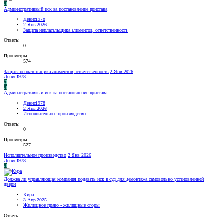
Д
Административный иск на постановление пристава
Денис1978
2 Янв 2026
Защита неплательщика алиментов, ответственность
Ответы
0
Просмотры
574
Защита неплательщика алиментов, ответственность
2 Янв 2026
Денис1978
Д
Д
Административный иск на постановление пристава
Денис1978
2 Янв 2026
Исполнительное производство
Ответы
0
Просмотры
527
Исполнительное производство
2 Янв 2026
Денис1978
Д
Должна ли управляющая компания подавать иск в суд для демонтажа самовольно установленной
двери
Кира
3 Апр 2025
Жилищное право - жилищные споры
Ответы