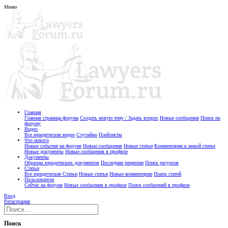
Меню
Главная
Главная страница форума
Создать новую тему / Задать вопрос
Новые сообщения
Поиск по
форуму
Видео
Все юридические видео
Случайно
Плейлисты
Что нового
Новые события на форуме
Новые сообщения
Новые статьи
Комментарии к новой статье
Новые документы
Новые сообщения в профиле
Документы
Образцы юридических документов
Последние рецензии
Поиск ресурсов
Статьи
Все юридические Статьи
Новые статьи
Новые комментарии
Поиск статей
Пользователи
Сейчас на форуме
Новые сообщения в профиле
Поиск сообщений в профиле
Вход
Регистрация
Поиск