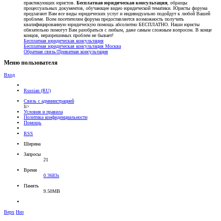
практикующих юристов.
Бесплатная юридическая консультация
, образцы
процессуальных документов, обучающее видео юридической тематики. Юристы форума
предлагают Вам все виды юридических услуг и индивидуально подойдут к любой Вашей
проблеме. Всем посетителям форума предоставляется возможность получить
квалифицированную юридическую помощь абсолютно БЕСПЛАТНО. Наши юристы
обязательно помогут Вам разобраться с любым, даже самым сложным вопросом. В конце
концов, неразрешимых проблем не бывает!
Бесплатная юридическая консультация
Бесплатная юридическая консультация Москва
Обратная связь/Приватная консультация
Меню пользователя
Вход
Russian (RU)
Связь с администрацией
li>
Условия и правила
Политика конфиденциальности
Помощь
RSS
Ширина
Запросы
21
Время
0.3683s
Память
9.50MB
Верх
Низ