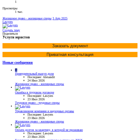
1
Просмотры
1 тыс.
Жилищное право - жилищные споры
3 Апр 2025
Lawyers
Создать тему
Поделиться
Услуги юристов
Заказать документ
Приватная консультация
Новые сообщения
A
Принудительный выкуп доли
Последнее: Alexandit
24 Июл 2026
Жилищное право - жилищные споры
Ошибка в трудовом договоре
Последнее: Lawyers
23 Июл 2026
Трудовое право - трудовые споры
Управляющие компании и надзорные органы
Последнее: Lawyers
23 Июл 2026
Жилищное право - жилищные споры
Оплата долгов за квартиру, в которой не проживаю
Последнее: Lawyers
23 Июл 2026