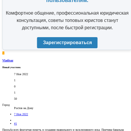
пользователям.
Комфортное общение, профессиональная юридическая
консультация, советы топовых юристов станут
доступными, после быстрой регистрации.
Зарегистрироваться
V
Vladisaz
Новый участник
7 Ноя 2022
1
0
1
50
Город
Ростов на Дону
7 Ноя 2022
#1
Просьба всех форумчан помочь в создании правильного и эксклюзивного иска. Причина банальна