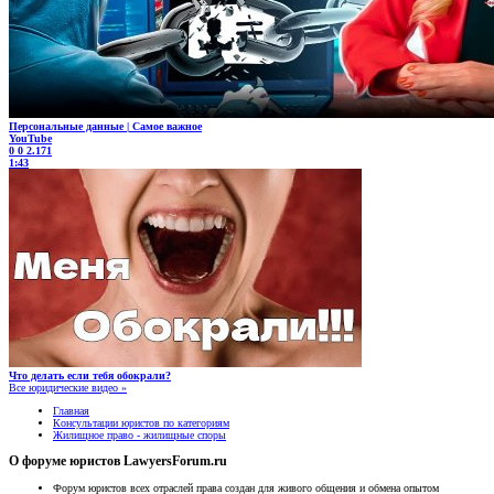
Персональные данные | Самое важное
YouTube
0
0
2.171
1:43
Что делать если тебя обокрали?
Все юридические видео »
Главная
Консультации юристов по категориям
Жилищное право - жилищные споры
О форуме юристов LawyersForum.ru
Форум юристов всех отраслей права создан для живого общения и обмена опытом