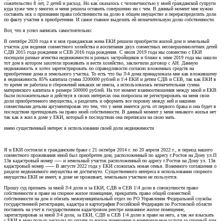
сожительство 8 лет, 2 детей и расход. Но как оказалось с человечностью у моей гражданской супруги
куда хуже чем у многих и меня решила оставить совершенно ни с чем. В данный момент мне нужно
составить иск о признании права собственности на долю в общем имуществе и перераспределить доли
по факту участия в приобретении. И самое главное выделить ей незначительную долю собственности.
Вот, что я успел написать самостоятельно:
В сентябре 2020 года я и моя гражданская жена ЕКИ решили приобрести жилой дом и земельный
участок для ведения совместного хозяйства и воспитания двух совместных несовершеннолетних детей
СДВ 2015 года рождения и СЕВ 2016 года рождения. С июля 2019 года мы совместно с ЕКИ
посещали разные агенства недвижимости и разных застройщиков и ближе к зиме 2019 года мы нашли
тот дом в котором захотели проживать и вести хозяйство, заключили договор с АН. Данную
недвижимость я хотел зарегистрировать по справедливости согласно вложенных средств на
приобретение дома и земельного участка. То есть что бы 3\4 дома принадлежала мне как вложившему
в недвижимость 85% капитала сумма 3200000 рублей и 1\4 ЕКИ и детям СДВ и СЕВ, так как ЕКИ в
то время не работала и сбережений никаких не имела, а использовалась незначительная сумма
материнского капитала в размере 500000 рублей. На тот момент взаимоотношения между мной и ЕКВ
были положительные и действуя в своих интересах она попросила не регистрировать на меня свои
доли приобретенного имущества, а разделить и оформить все поровну между ней и нашими
совместными детьми аргументировав это тем, что у меня имеется дочь от первого брака и она будет в
последствии претендовать на право моей собственности. В данный момент у меня никакого жилья нет
так как я жил в доме у ЕКИ, который в последствии она переписала на свою мать.
имею существенный интерес в использовании своей доли недвижимости
Я и ЕКИ состояли в гражданским браке с 21 октября 2014 г. по 20 апреля 2022 г., в период нашего
совместного проживания мной был приобретен дом, расположенный по адресу г.Ростов на Дону ул.П
13в кадастровый номер ----- и земельный участок расположенный по адресу г.Ростов на Дону ул. 13в
кадастровый номер ------ В августе 2022 года у ЕКИ сложилась новая семья. Взаимного соглашения о
разделе недвижимого имущества не достигнуто. Существенного интереса в использовании спорного
имущества ЕКИ не имеет, в доме не проживает, земельным участком не пользуется.
Прошу суд признать за мной 3\4 доли и за ЕКИ, СДВ и СЕВ 1\4 доли в совокупности право
собственности в праве на спорное жилое помещение, прекратить право общей совместной
собственности на дом и обязать межмуниципальный отдел по РО Управления Федеральной службы
государственной регистрации, кадастра и картографии Российской Федерации по Ростовской области
поставить на учет в государственном кадастровом реестре названное жилое помещение,
зарегистрировав за мной 3\4 доли, за ЕКИ, СДВ и СЕВ 1\4 долю в праве на него, а так же взыскать
с ЕКИ в мою пользу расходы по оплате за жилое помещение и коммунальные услуги за спорный дом