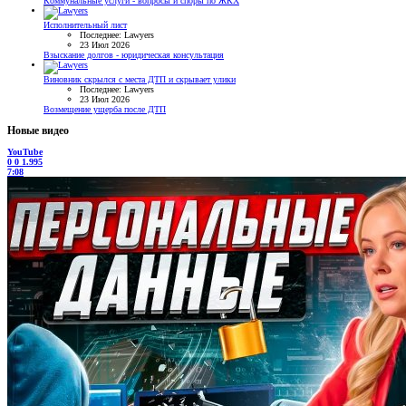
Коммунальные услуги - вопросы и споры по ЖКХ
Исполнительный лист
Последнее: Lawyers
23 Июл 2026
Взыскание долгов - юридическая консультация
Виновник скрылся с места ДТП и скрывает улики
Последнее: Lawyers
23 Июл 2026
Возмещение ущерба после ДТП
Новые видео
YouTube
0
0
1.995
7:08