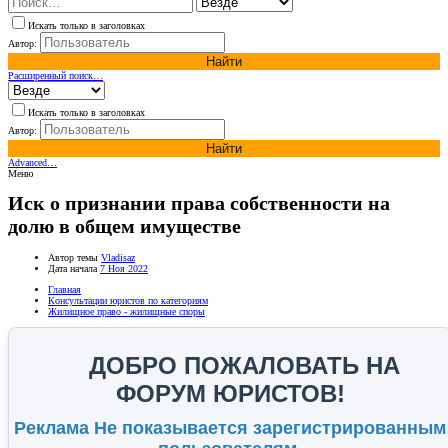
Искать только в заголовках
Автор:
Найти
Расширенный поиск…
Искать только в заголовках
Автор:
Найти
Advanced…
Меню
Иск о признании права собственности на
долю в общем имуществе
Автор темы
Vladisaz
Дата начала
7 Ноя 2022
Главная
Консультации юристов по категориям
Жилищное право - жилищные споры
ДОБРО ПОЖАЛОВАТЬ НА
ФОРУМ ЮРИСТОВ!
Реклама Не показывается зарегистрированным