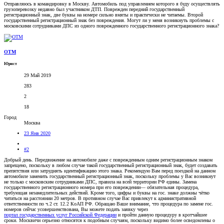
Отправляюсь в командировку в Москву. Автомобиль под управлением которого я буду осуществлять
грузоперевозку недавно был участником ДТП. Поврежден передний государственный
регистрационный знак, две буквы на номере сильно вмяты и практически не читаемы. Второй
государственный регистрационный знак без повреждения. Могут ли у меня возникнуть проблемы с
московскими сотрудниками ДПС из одного поврежденного государственного регистрационного знака?
OTM
Юрист
29 Май 2019
283
2
18
Город
Москва
23 Янв 2020
#2
Добрый день. Передвижение на автомобиле даже с поврежденным одним регистрационным знаком
запрещено, поскольку в любом случае такой государственный регистрационный знак, будет создавать
препятствия или затруднять идентификацию этого знака. Рекомендую Вам перед поездкой на данном
автомобиле заменить государственный регистрационный знак, поскольку проблемы у Вас возникнут
не только с московским сотрудниками ДПС, правила на всей территории РФ едины. Замена
государственного регистрационного номера при его повреждении— обязательная процедура,
требующая незамедлительных действий. Кроме того, цифры и буквы на гос. знаке должны чётко
читаться на расстоянии 20 метров. В противном случае Вас привлекут к административной
ответственности по ч.2 ст. 12.2 КоАП РФ. Обращаю Ваше внимание, что процедура по замене гос.
номеров сейчас усовершенствована, Вы можете подать заявку через
портал государственных услуг Российской Федерации
и пройти данную процедуру в кротчайшее
сроки. Москвичи серьезно относятся к подобным случаям, поскольку видимо более осведомлены о