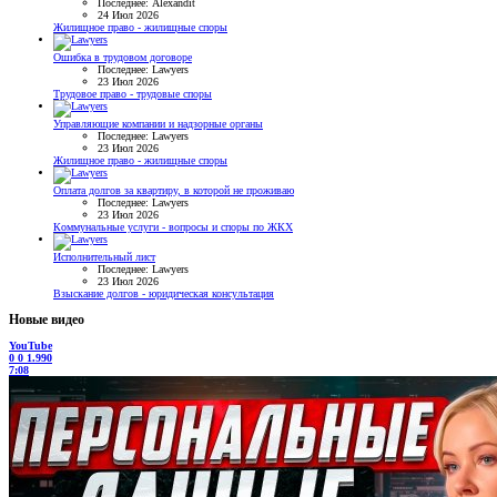
Последнее: Alexandit
24 Июл 2026
Жилищное право - жилищные споры
Ошибка в трудовом договоре
Последнее: Lawyers
23 Июл 2026
Трудовое право - трудовые споры
Управляющие компании и надзорные органы
Последнее: Lawyers
23 Июл 2026
Жилищное право - жилищные споры
Оплата долгов за квартиру, в которой не проживаю
Последнее: Lawyers
23 Июл 2026
Коммунальные услуги - вопросы и споры по ЖКХ
Исполнительный лист
Последнее: Lawyers
23 Июл 2026
Взыскание долгов - юридическая консультация
Новые видео
YouTube
0
0
1.990
7:08