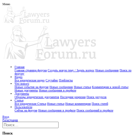
Меню
Главная
Главная страница форума
Создать новую тему / Задать вопрос
Новые сообщения
Поиск по
форуму
Видео
Все юридические видео
Случайно
Плейлисты
Что нового
Новые события на форуме
Новые сообщения
Новые статьи
Комментарии к новой статье
Новые документы
Новые сообщения в профиле
Документы
Образцы юридических документов
Последние рецензии
Поиск ресурсов
Статьи
Все юридические Статьи
Новые статьи
Новые комментарии
Поиск статей
Пользователи
Сейчас на форуме
Новые сообщения в профиле
Поиск сообщений в профиле
Вход
Регистрация
Поиск