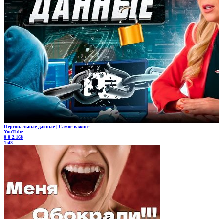
Персональные данные | Самое важное
YouTube
0
0
2.168
1:43