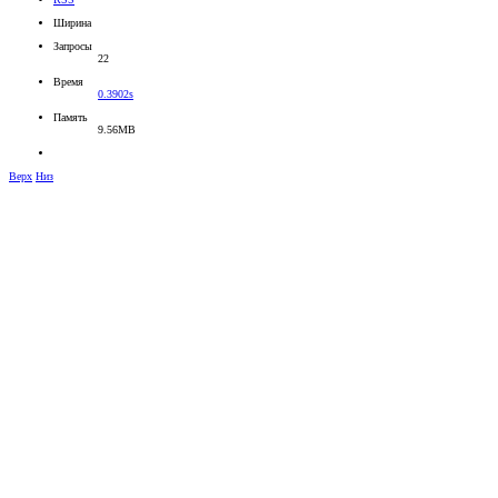
Ширина
Запросы
22
Время
0.3902s
Память
9.56MB
Верх
Низ