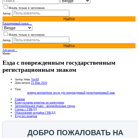
Искать только в заголовках
Автор:
Найти
Расширенный поиск…
Искать только в заголовках
Автор:
Найти
Advanced…
Меню
Езда с поврежденным государственным
регистрационным знаком
Автор темы
VopM
Дата начала
23 Янв 2020
Теги
номера автомобиля после дтп
поврежденный регистрационный знак
Главная
Консультации юристов по категориям
Автомобильное право - автомобильные споры
Споры с ГИБДД
Обжалование штрафов ГИБДД
Езда без номеров
ДОБРО ПОЖАЛОВАТЬ НА