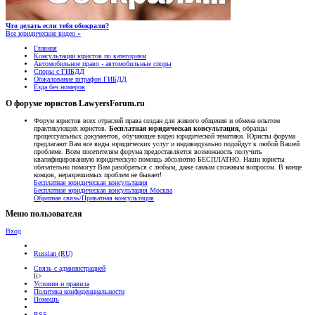
Что делать если тебя обокрали?
Все юридические видео »
Главная
Консультации юристов по категориям
Автомобильное право - автомобильные споры
Споры с ГИБДД
Обжалование штрафов ГИБДД
Езда без номеров
О форуме юристов LawyersForum.ru
Форум юристов всех отраслей права создан для живого общения и обмена опытом
практикующих юристов.
Бесплатная юридическая консультация
, образцы
процессуальных документов, обучающее видео юридической тематики. Юристы форума
предлагают Вам все виды юридических услуг и индивидуально подойдут к любой Вашей
проблеме. Всем посетителям форума предоставляется возможность получить
квалифицированную юридическую помощь абсолютно БЕСПЛАТНО. Наши юристы
обязательно помогут Вам разобраться с любым, даже самым сложным вопросом. В конце
концов, неразрешимых проблем не бывает!
Бесплатная юридическая консультация
Бесплатная юридическая консультация Москва
Обратная связь/Приватная консультация
Меню пользователя
Вход
Russian (RU)
Связь с администрацией
li>
Условия и правила
Политика конфиденциальности
Помощь
RSS