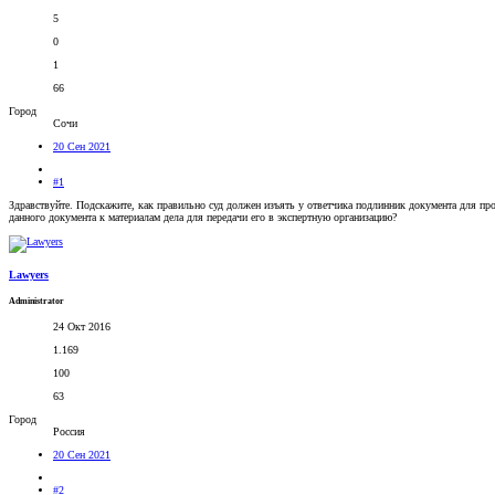
5
0
1
66
Город
Сочи
20 Сен 2021
#1
Здравствуйте. Подскажите, как правильно суд должен изъять у ответчика подлинник документа для пр
данного документа к материалам дела для передачи его в экспертную организацию?
Lawyers
Administrator
24 Окт 2016
1.169
100
63
Город
Россия
20 Сен 2021
#2