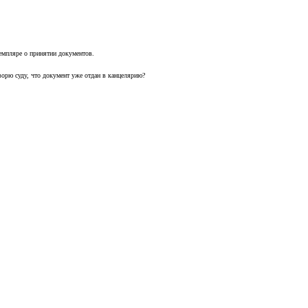
земпляре о принятии документов.
оворю суду, что документ уже отдан в канцелярию?