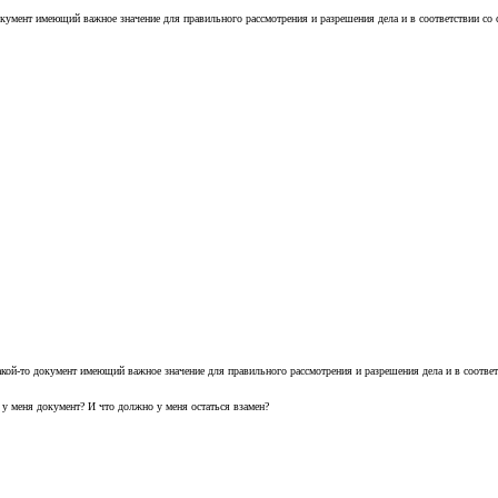
кумент имеющий важное значение для правильного рассмотрения и разрешения дела и в соответствии со ст
кой-то документ имеющий важное значение для правильного рассмотрения и разрешения дела и в соответст
я у меня документ? И что должно у меня остаться взамен?