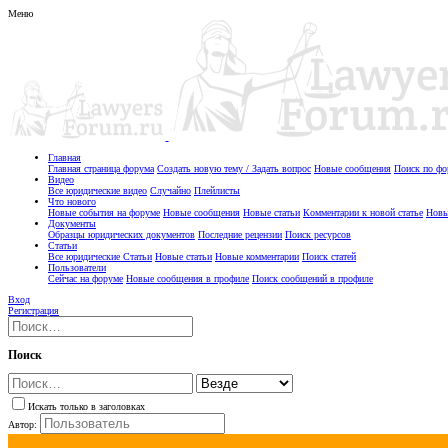
Меню
Главная
Главная страница форума
Создать новую тему / Задать вопрос
Новые сообщения
Поиск по ф
Видео
Все юридические видео
Случайно
Плейлисты
Что нового
Новые события на форуме
Новые сообщения
Новые статьи
Комментарии к новой статье
Новы
Документы
Образцы юридических документов
Последние рецензии
Поиск ресурсов
Статьи
Все юридические Статьи
Новые статьи
Новые комментарии
Поиск статей
Пользователи
Сейчас на форуме
Новые сообщения в профиле
Поиск сообщений в профиле
Вход
Регистрация
Поиск
Искать только в заголовках
Автор: