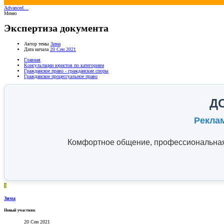
Advanced…
Меню
Экспертиза документа
Автор темы
Зима
Дата начала
20 Сен 2021
Главная
Консультации юристов по категориям
Гражданское право - гражданские споры
Гражданское процессуальное право
Д
Рекла
Комфортное общение, профессиональная 
З
Зима
Новый участник
20 Сен 2021