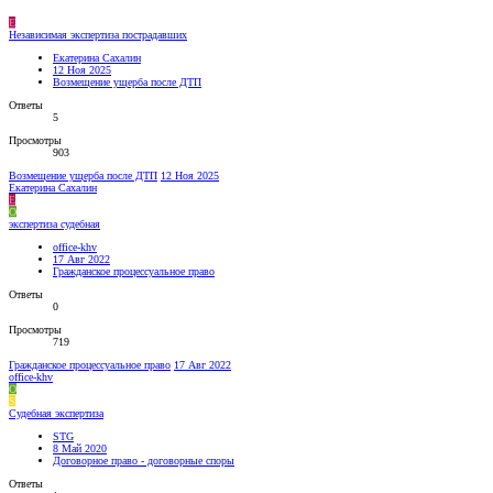
Е
Независимая экспертиза пострадавших
Екатерина Сахалин
12 Ноя 2025
Возмещение ущерба после ДТП
Ответы
5
Просмотры
903
Возмещение ущерба после ДТП
12 Ноя 2025
Екатерина Сахалин
Е
O
экспертиза судебная
office-khv
17 Авг 2022
Гражданское процессуальное право
Ответы
0
Просмотры
719
Гражданское процессуальное право
17 Авг 2022
office-khv
O
S
Судебная экспертиза
STG
8 Май 2020
Договорное право - договорные споры
Ответы