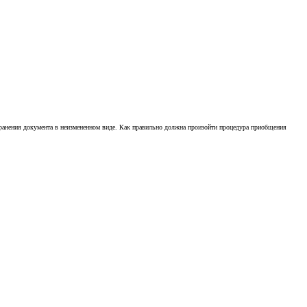
охранения документа в неизмененном виде. Как правильно должна произойти процедура приобщения