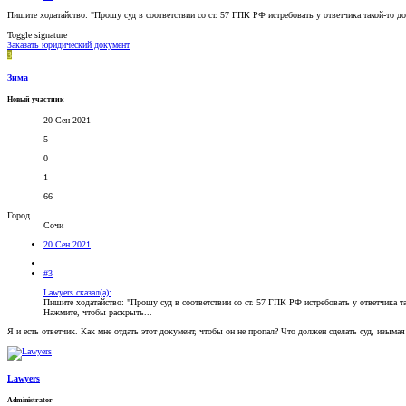
Пишите ходатайство: "Прошу суд в соответствии со ст. 57 ГПК РФ истребовать у ответчика такой-то до
Toggle signature
Заказать юридический документ
З
Зима
Новый участник
20 Сен 2021
5
0
1
66
Город
Сочи
20 Сен 2021
#3
Lawyers сказал(а):
Пишите ходатайство: "Прошу суд в соответствии со ст. 57 ГПК РФ истребовать у ответчика та
Нажмите, чтобы раскрыть...
Я и есть ответчик. Как мне отдать этот документ, чтобы он не пропал? Что должен сделать суд, изыма
Lawyers
Administrator