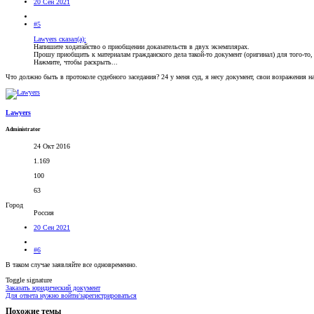
20 Сен 2021
#5
Lawyers сказал(а):
Напишите ходатайство о приобщении доказательств в двух экземплярах.
Прошу приобщить к материалам гражданского дела такой-то документ (оригинал) для того-то,
Нажмите, чтобы раскрыть...
Что должно быть в протоколе судебного заседания? 24 у меня суд, я несу документ, свои возражения н
Lawyers
Administrator
24 Окт 2016
1.169
100
63
Город
Россия
20 Сен 2021
#6
В таком случае заявляйте все одновременно.
Toggle signature
Заказать юридический документ
Для ответа нужно войти/зарегистрироваться
Похожие темы