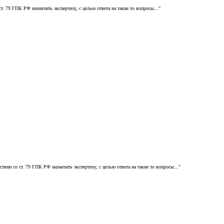
. 79 ГПК РФ назначить экспертизу, с целью ответа на такие то вопросы..."
вии со ст. 79 ГПК РФ назначить экспертизу, с целью ответа на такие то вопросы..."