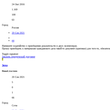
24 Окт 2016
1.169
100
63
Город
Россия
20 Сен 2021
#4
Напишите ходатайство о приобщении доказательств в двух экземплярах.
Прошу приобщить к материалам гражданского дела такой-то документ (оригинал) для того-то, обязател
Toggle signature
Заказать юридический документ
З
Зима
Новый участник
20 Сен 2021
5
0
1
66
Город
Сочи