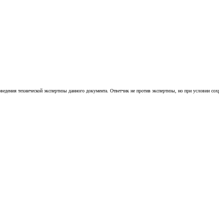
оведения технической экспертизы данного документа. Ответчик не против экспертизы, но при условии с