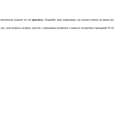
 обязательно укажите что это
оригинал
. Подавайте через канцелярию, где сделают отметку на вашем эк
а иск, свои вопросы эксперту, просьбу о проведении экспертизы в каком-то экспертном учреждении? И г