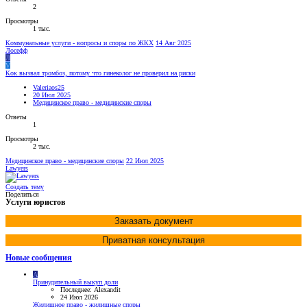
2
Просмотры
1 тыс.
Коммунальные услуги - вопросы и споры по ЖКХ
14 Авг 2025
Лосефф
Л
V
Кок вызвал тромбоз, потому что гинеколог не проверил на риски
Valeriaos25
20 Июл 2025
Медицинское право - медицинские споры
Ответы
1
Просмотры
2 тыс.
Медицинское право - медицинские споры
22 Июл 2025
Lawyers
Создать тему
Поделиться
Услуги юристов
Заказать документ
Приватная консультация
Новые сообщения
A
Принудительный выкуп доли
Последнее: Alexandit
24 Июл 2026
Жилищное право - жилищные споры