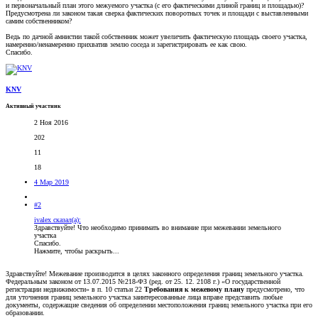
и первоначальный план этого межуемого участка (с его фактическими длиной границ и площадью)?
Предусмотрена ли законом такая сверка фактических поворотных точек и площади с выставленными
самим собственником?
Ведь по дачной амнистии такой собственник может увеличить фактическую площадь своего участка,
намеренно/ненамеренно прихватив землю соседа и зарегистрировать ее как свою.
Спасибо.
KNV
Активный участник
2 Ноя 2016
202
11
18
4 Мар 2019
#2
ivalex сказал(а):
Здравствуйте! Что необходимо принимать во внимание при межевании земельного
участка
Спасибо.
Нажмите, чтобы раскрыть...
Здравствуйте! Межевание производится в целях законного определения границ земельного участка.
Федеральным законом от 13.07.2015 №218-ФЗ (ред. от 25. 12. 2108 г.) «О государственной
регистрации недвижимости» в п. 10 статьи 22
Требования к межевому плану
предусмотрено, что
для уточнения границ земельного участка заинтересованные лица вправе представить любые
документы, содержащие сведения об определении местоположения границ земельного участка при его
образовании.