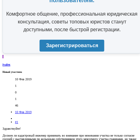
пользователям.
Комфортное общение, профессиональная юридическая
консультация, советы топовых юристов станут
доступными, после быстрой регистрации.
Зарегистрироваться
I
ivalex
Новый участник
10 Фев 2019
1
0
1
46
10 Фев 2019
#1
Здравствуйте!
Должен ли кадастровый инженер принимать во внимание при межевании участка не только согласие
соседей с выставленными по колышкам собственником этого межуемого участка границами, но также