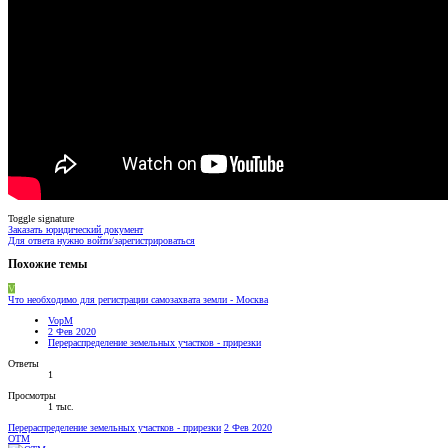
Toggle signature
Заказать юридический документ
Для ответа нужно войти/зарегистрироваться
Похожие темы
V
Что необходимо для регистрации самозахвата земли - Москва
VopM
2 Фев 2020
Перераспределение земельных участков - прирезки
Ответы
1
Просмотры
1 тыс.
Перераспределение земельных участков - прирезки
2 Фев 2020
OTM