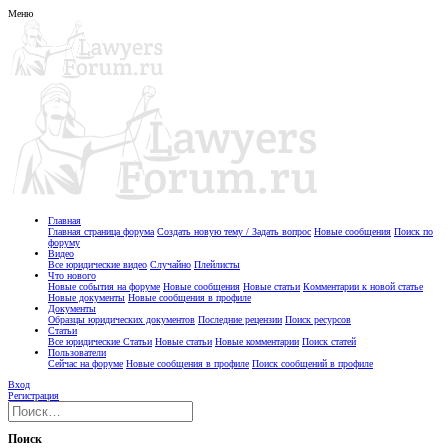
Меню
Главная
Главная страница форума
Создать новую тему / Задать вопрос
Новые сообщения
Поиск по
форуму
Видео
Все юридические видео
Случайно
Плейлисты
Что нового
Новые события на форуме
Новые сообщения
Новые статьи
Комментарии к новой статье
Новые документы
Новые сообщения в профиле
Документы
Образцы юридических документов
Последние рецензии
Поиск ресурсов
Статьи
Все юридические Статьи
Новые статьи
Новые комментарии
Поиск статей
Пользователи
Сейчас на форуме
Новые сообщения в профиле
Поиск сообщений в профиле
Вход
Регистрация
Поиск