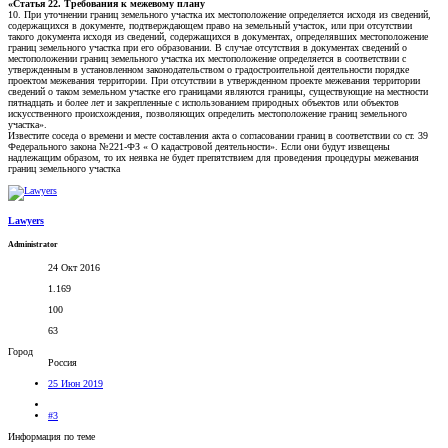
«Статья 22. Требования к межевому плану
10. При уточнении границ земельного участка их местоположение определяется исходя из сведений,
содержащихся в документе, подтверждающем право на земельный участок, или при отсутствии
такого документа исходя из сведений, содержащихся в документах, определявших местоположение
границ земельного участка при его образовании. В случае отсутствия в документах сведений о
местоположении границ земельного участка их местоположение определяется в соответствии с
утвержденным в установленном законодательством о градостроительной деятельности порядке
проектом межевания территории. При отсутствии в утвержденном проекте межевания территории
сведений о таком земельном участке его границами являются границы, существующие на местности
пятнадцать и более лет и закрепленные с использованием природных объектов или объектов
искусственного происхождения, позволяющих определить местоположение границ земельного
участка».
Известите соседа о времени и месте составления акта о согласовании границ в соответствии со ст. 39
Федерального закона №221-ФЗ « О кадастровой деятельности». Если они будут извещены
надлежащим образом, то их неявка не будет препятствием для проведения процедуры межевания
границ земельного участка
Lawyers
Administrator
24 Окт 2016
1.169
100
63
Город
Россия
25 Июн 2019
#3
Информация по теме