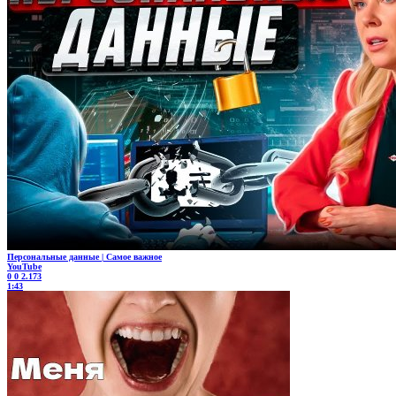
Персональные данные | Самое важное
YouTube
0
0
2.173
1:43