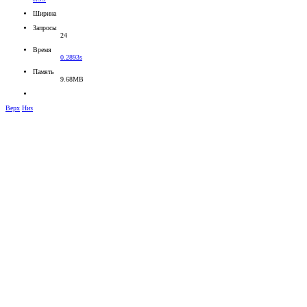
Ширина
Запросы
24
Время
0.2893s
Память
9.68MB
Верх
Низ