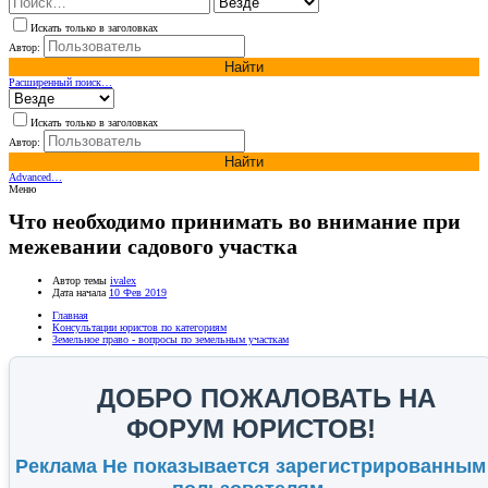
Искать только в заголовках
Автор:
Найти
Расширенный поиск…
Искать только в заголовках
Автор:
Найти
Advanced…
Меню
Что необходимо принимать во внимание при
межевании садового участка
Автор темы
ivalex
Дата начала
10 Фев 2019
Главная
Консультации юристов по категориям
Земельное право - вопросы по земельным участкам
ДОБРО ПОЖАЛОВАТЬ НА
ФОРУМ ЮРИСТОВ!
Реклама Не показывается зарегистрированным