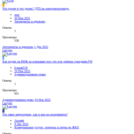
Q
Что грозит и что делать? ДТП на электровелосипеде.
qper
30 Ноя 2025
Автоюристы и адвокаты
Ответы
1
Просмотры
528
Автоюристы и адвокаты
1 Дек 2025
Lawyers
Е
Как подать на ВНЖ на основании того что есть ребенок гражданин РФ
Елена6578
24 Ноя 2025
Административное право
Ответы
1
Просмотры
651
Административное право
24 Ноя 2025
Lawyers
Л
Что такое энергосервис, как и кем он оплачивается?
Лосефф
9 Авг 2025
Коммунальные услуги - вопросы и споры по ЖКХ
Ответы