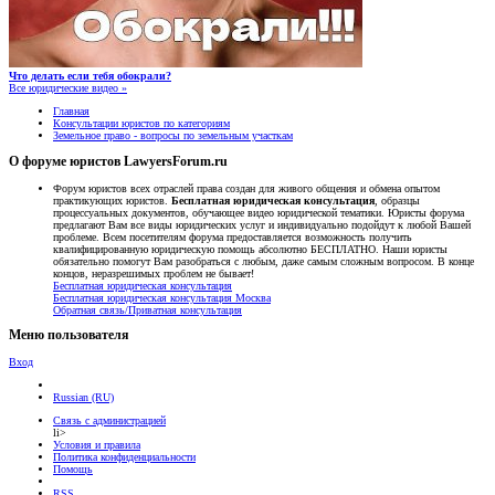
Что делать если тебя обокрали?
Все юридические видео »
Главная
Консультации юристов по категориям
Земельное право - вопросы по земельным участкам
О форуме юристов LawyersForum.ru
Форум юристов всех отраслей права создан для живого общения и обмена опытом
практикующих юристов.
Бесплатная юридическая консультация
, образцы
процессуальных документов, обучающее видео юридической тематики. Юристы форума
предлагают Вам все виды юридических услуг и индивидуально подойдут к любой Вашей
проблеме. Всем посетителям форума предоставляется возможность получить
квалифицированную юридическую помощь абсолютно БЕСПЛАТНО. Наши юристы
обязательно помогут Вам разобраться с любым, даже самым сложным вопросом. В конце
концов, неразрешимых проблем не бывает!
Бесплатная юридическая консультация
Бесплатная юридическая консультация Москва
Обратная связь/Приватная консультация
Меню пользователя
Вход
Russian (RU)
Связь с администрацией
li>
Условия и правила
Политика конфиденциальности
Помощь
RSS