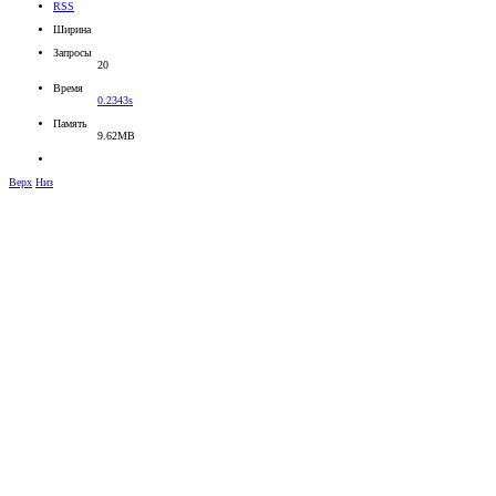
RSS
Ширина
Запросы
20
Время
0.2343s
Память
9.62MB
Верх
Низ