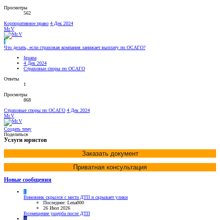
Просмотры
562
Корпоративное право
4 Дек 2024
Mr.V
I
Что делать, если страховая компания занижает выплату по ОСАГО?
Iguana
4 Дек 2024
Страховые споры по ОСАГО
Ответы
1
Просмотры
868
Страховые споры по ОСАГО
4 Дек 2024
Mr.V
Создать тему
Поделиться
Услуги юристов
Заказать документ
Приватная консультация
Новые сообщения
L
Виновник скрылся с места ДТП и скрывает улики
Последнее: Lena000
26 Июл 2026
Возмещение ущерба после ДТП
A