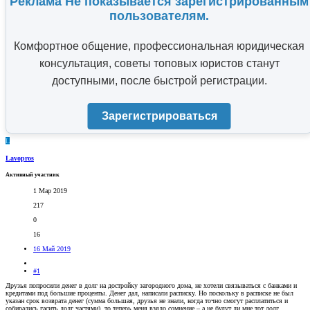
Реклама Не показывается зарегистрированным
пользователям.
Комфортное общение, профессиональная юридическая
консультация, советы топовых юристов станут
доступными, после быстрой регистрации.
Зарегистрироваться
L
Lavopros
Активный участник
1 Мар 2019
217
0
16
16 Май 2019
#1
Друзья попросили денег в долг на достройку загородного дома, не хотели связываться с банками и
кредитами под большие проценты. Денег дал, написали расписку. Но поскольку в расписке не был
указан срок возврата денег (сумма большая, друзья не знали, когда точно смогут расплатиться и
собирались гасить долг частями), то теперь меня взяло сомнение – а не будут ли мне тот долг