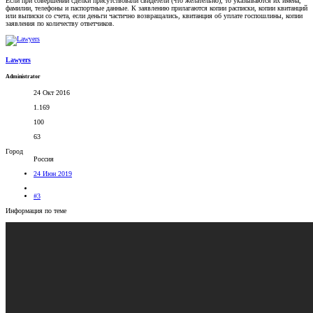
Если при совершении сделки присутствовали свидетели (что желательно), то указываются их имена,
фамилии, телефоны и паспортные данные. К заявлению прилагаются копии расписки, копии квитанций
или выписки со счета, если деньги частично возвращались, квитанция об уплате госпошлины, копии
заявления по количеству ответчиков.
Lawyers
Administrator
24 Окт 2016
1.169
100
63
Город
Россия
24 Июн 2019
#3
Информация по теме