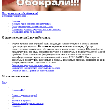
Что делать если тебя обокрали?
Все юридические видео »
Главная
Консультации юристов по категориям
Гражданское право - гражданские споры
Взыскание долгов - юридическая консультация
Взыскание долга по расписке
О форуме юристов LawyersForum.ru
Форум юристов всех отраслей права создан для живого общения и обмена опытом
практикующих юристов.
Бесплатная юридическая консультация
, образцы
процессуальных документов, обучающее видео юридической тематики. Юристы форума
предлагают Вам все виды юридических услуг и индивидуально подойдут к любой Вашей
проблеме. Всем посетителям форума предоставляется возможность получить
квалифицированную юридическую помощь абсолютно БЕСПЛАТНО. Наши юристы
обязательно помогут Вам разобраться с любым, даже самым сложным вопросом. В конце
концов, неразрешимых проблем не бывает!
Бесплатная юридическая консультация
Бесплатная юридическая консультация Москва
Обратная связь/Приватная консультация
Меню пользователя
Вход
Russian (RU)
Связь с администрацией
li>
Условия и правила
Политика конфиденциальности
Помощь