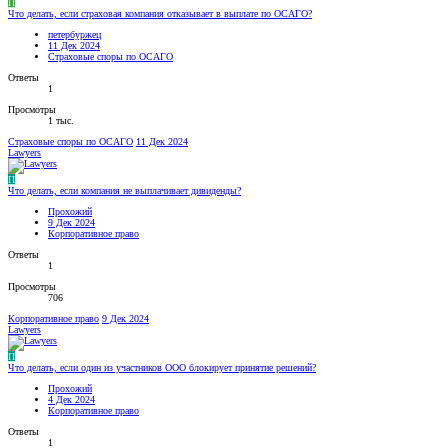
П
Что делать, если страховая компания отказывает в выплате по ОСАГО?
петербуржец
11 Дек 2024
Страховые споры по ОСАГО
Ответы
1
Просмотры
1 тыс.
Страховые споры по ОСАГО
11 Дек 2024
Lawyers
П
Что делать, если компания не выплачивает дивиденды?
Прохожий
9 Дек 2024
Корпоративное право
Ответы
1
Просмотры
706
Корпоративное право
9 Дек 2024
Lawyers
П
Что делать, если один из участников ООО блокирует принятие решений?
Прохожий
4 Дек 2024
Корпоративное право
Ответы
1