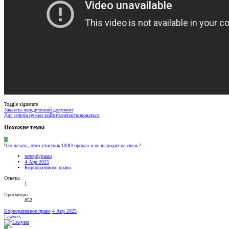
Toggle signature
Заказать юридический документ
Для ответа нужно войти/зарегистрироваться
Похожие темы
П
Что делать, если участник ООО пропал и не выходит на связь?
петербуржец
4 Апр 2025
Корпоративное право
Ответы
1
Просмотры
852
Корпоративное право
4 Апр 2025
Lawyers