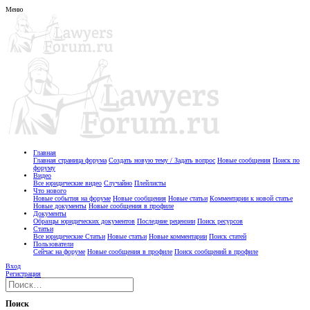
Меню
Главная
Главная страница форума
Создать новую тему / Задать вопрос
Новые сообщения
Поиск по
форуму
Видео
Все юридические видео
Случайно
Плейлисты
Что нового
Новые события на форуме
Новые сообщения
Новые статьи
Комментарии к новой статье
Новые документы
Новые сообщения в профиле
Документы
Образцы юридических документов
Последние рецензии
Поиск ресурсов
Статьи
Все юридические Статьи
Новые статьи
Новые комментарии
Поиск статей
Пользователи
Сейчас на форуме
Новые сообщения в профиле
Поиск сообщений в профиле
Вход
Регистрация
Поиск