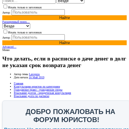
Искать только в заголовках
Автор:
Найти
Расширенный поиск…
Искать только в заголовках
Автор:
Найти
Advanced…
Меню
Что делать, если в расписке о даче денег в долг
не указан срок возврата денег
Автор темы
Lavopros
Дата начала
16 Май 2019
Главная
Консультации юристов по категориям
Гражданское право - гражданские споры
Взыскание долгов - юридическая консультация
Взыскание долга по расписке
ДОБРО ПОЖАЛОВАТЬ НА
ФОРУМ ЮРИСТОВ!