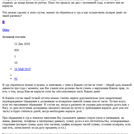
отдавать до конца жизни по рублю. Пока что прошло аж два с половиной года, и ничего мне не
вернули.
Что можно сделать в этом случае, можно ли обратиться в суд и как осуществить возврат денег по
такой расписке?
O
Olaw
Активный участник
12 Дек 2016
820
1
16
16 Май 2019
#2
В суд обратиться можно и нужно, и затягивать с этим в Вашем случае не стоит – общий срок исковой
давности три года с момента, как Вы узнали или должны были узнать о нарушении Ваших прав, то
есть о том, когда Вам не вернули хотя бы обусловленную часть Ваших денег.
В Вашем случае такой точкой отсчета можно считать первое документально (или свидетелями)
подтверждаемое обращение к должникам за возвратом занятой суммы или ее части. Лучше всего,
если это письменное обращение. В случае же, когда в расписке не указана дата возврата долга (как у
Вас), то дата получения должником заказного письма по почте (с требованием вернуть долг или его
часть) и будет считаться датой, когда необходимо вернуть долг.
При обращении в суд в исковом заявлении Вы указываете данные сторон (свои и заемщиков, их
имена, фамилии, телефоны и паспортные данные), сумму долга и все обстоятельства, оговариваемые
сторонами (возврат суммы сразу или частями, график возврата частей суммы, условия возврата, если
они есть, начисляются ли на долг проценты и т.п.).