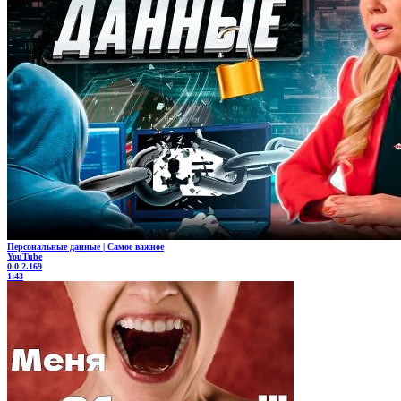
Персональные данные | Самое важное
YouTube
0
0
2.169
1:43