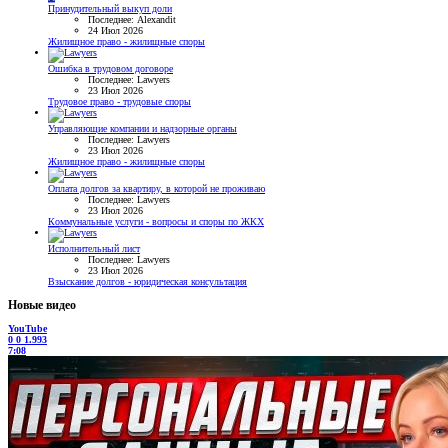
Принудительный выкуп доли
Последнее: Alexandit
24 Июл 2026
Жилищное право - жилищные споры
Ошибка в трудовом договоре
Последнее: Lawyers
23 Июл 2026
Трудовое право - трудовые споры
Управляющие компании и надзорные органы
Последнее: Lawyers
23 Июл 2026
Жилищное право - жилищные споры
Оплата долгов за квартиру, в которой не проживаю
Последнее: Lawyers
23 Июл 2026
Коммунальные услуги - вопросы и споры по ЖКХ
Исполнительный лист
Последнее: Lawyers
23 Июл 2026
Взыскание долгов - юридическая консультация
Новые видео
YouTube
0
0
1.993
7:08