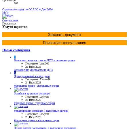
Просмотры
869
Страховые споры по ОСАГО
4 Дек 2024
Mr.V
Создать тему
Поделиться
Услуги юристов
Заказать документ
Приватная консультация
Новые сообщения
L
Виновник скрылся с места ДТП и скрывает улики
Последнее: Lena000
26 Июл 2026
Возмещение ущерба после ДТП
A
Принудительный выкуп доли
Последнее: Alexandit
24 Июл 2026
Жилищное право - жилищные споры
Ошибка в трудовом договоре
Последнее: Lawyers
23 Июл 2026
Трудовое право - трудовые споры
Управляющие компании и надзорные органы
Последнее: Lawyers
23 Июл 2026
Жилищное право - жилищные споры
Оплата долгов за квартиру, в которой не проживаю