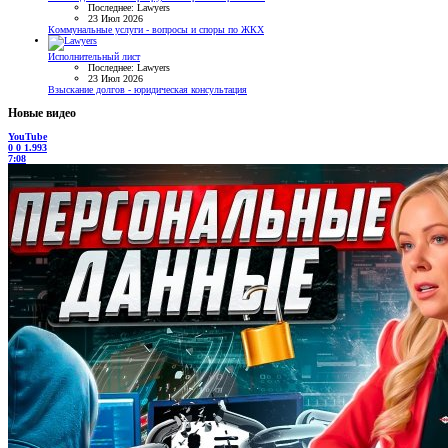
Последнее: Lawyers
23 Июл 2026
Коммунальные услуги - вопросы и споры по ЖКХ
Исполнительный лист
Последнее: Lawyers
23 Июл 2026
Взыскание долгов - юридическая консультация
Новые видео
YouTube
0
0
1.993
7:08