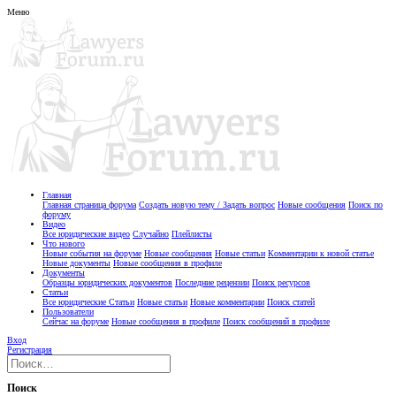
Меню
Главная
Главная страница форума
Создать новую тему / Задать вопрос
Новые сообщения
Поиск по
форуму
Видео
Все юридические видео
Случайно
Плейлисты
Что нового
Новые события на форуме
Новые сообщения
Новые статьи
Комментарии к новой статье
Новые документы
Новые сообщения в профиле
Документы
Образцы юридических документов
Последние рецензии
Поиск ресурсов
Статьи
Все юридические Статьи
Новые статьи
Новые комментарии
Поиск статей
Пользователи
Сейчас на форуме
Новые сообщения в профиле
Поиск сообщений в профиле
Вход
Регистрация
Поиск