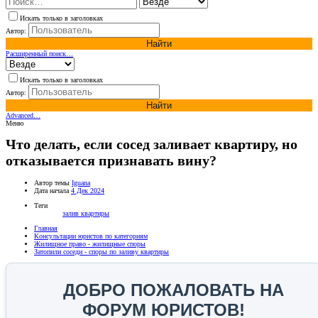
Искать только в заголовках
Автор:
Найти
Расширенный поиск…
Искать только в заголовках
Автор:
Найти
Advanced…
Меню
Что делать, если сосед заливает квартиру, но
отказывается признавать вину?
Автор темы
Iguana
Дата начала
4 Дек 2024
Теги
залив квартиры
Главная
Консультации юристов по категориям
Жилищное право - жилищные споры
Затопили соседи - споры по заливу квартиры
ДОБРО ПОЖАЛОВАТЬ НА
ФОРУМ ЮРИСТОВ!