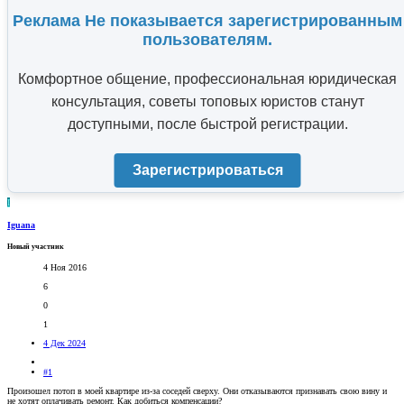
Реклама Не показывается зарегистрированным
пользователям.
Комфортное общение, профессиональная юридическая
консультация, советы топовых юристов станут
доступными, после быстрой регистрации.
Зарегистрироваться
I
Iguana
Новый участник
4 Ноя 2016
6
0
1
4 Дек 2024
#1
Произошел потоп в моей квартире из-за соседей сверху. Они отказываются признавать свою вину и
не хотят оплачивать ремонт. Как добиться компенсации?