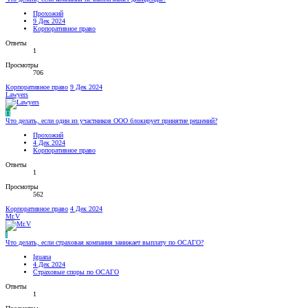
Прохожий
9 Дек 2024
Корпоративное право
Ответы
1
Просмотры
706
Корпоративное право
9 Дек 2024
Lawyers
П
Что делать, если один из участников ООО блокирует принятие решений?
Прохожий
4 Дек 2024
Корпоративное право
Ответы
1
Просмотры
562
Корпоративное право
4 Дек 2024
Mr.V
I
Что делать, если страховая компания занижает выплату по ОСАГО?
Iguana
4 Дек 2024
Страховые споры по ОСАГО
Ответы
1