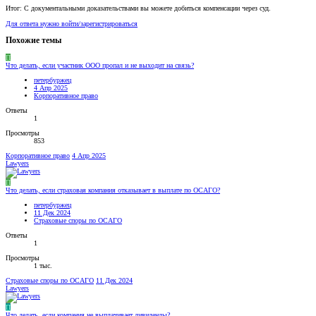
Итог: С документальными доказательствами вы можете добиться компенсации через суд.
Для ответа нужно войти/зарегистрироваться
Похожие темы
П
Что делать, если участник ООО пропал и не выходит на связь?
петербуржец
4 Апр 2025
Корпоративное право
Ответы
1
Просмотры
853
Корпоративное право
4 Апр 2025
Lawyers
П
Что делать, если страховая компания отказывает в выплате по ОСАГО?
петербуржец
11 Дек 2024
Страховые споры по ОСАГО
Ответы
1
Просмотры
1 тыс.
Страховые споры по ОСАГО
11 Дек 2024
Lawyers
П
Что делать, если компания не выплачивает дивиденды?