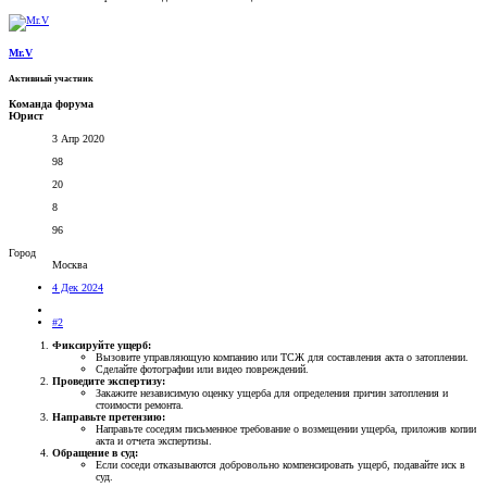
Mr.V
Активный участник
Команда форума
Юрист
3 Апр 2020
98
20
8
96
Город
Москва
4 Дек 2024
#2
Фиксируйте ущерб:
Вызовите управляющую компанию или ТСЖ для составления акта о затоплении.
Сделайте фотографии или видео повреждений.
Проведите экспертизу:
Закажите независимую оценку ущерба для определения причин затопления и
стоимости ремонта.
Направьте претензию:
Направьте соседям письменное требование о возмещении ущерба, приложив копии
акта и отчета экспертизы.
Обращение в суд:
Если соседи отказываются добровольно компенсировать ущерб, подавайте иск в
суд.