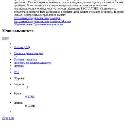
предлагают Вам все виды юридических услуг и индивидуально подойдут к любой Вашей
проблеме. Всем посетителям форума предоставляется возможность получить
квалифицированную юридическую помощь абсолютно БЕСПЛАТНО. Наши юристы
обязательно помогут Вам разобраться с любым, даже самым сложным вопросом. В конце
концов, неразрешимых проблем не бывает!
Бесплатная юридическая консультация
Бесплатная юридическая консультация Москва
Обратная связь/Приватная консультация
Меню пользователя
Вход
Russian (RU)
Связь с администрацией
li>
Условия и правила
Политика конфиденциальности
Помощь
RSS
Ширина
Запросы
19
Время
0.2781s
Память
9.52MB
Верх
Низ