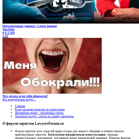
Персональные данные | Самое важное
YouTube
0
0
2.169
1:43
Что делать если тебя обокрали?
Все юридические видео »
Главная
Консультации юристов по категориям
Жилищное право - жилищные споры
Затопили соседи - споры по заливу квартиры
О форуме юристов LawyersForum.ru
Форум юристов всех отраслей права создан для живого общения и обмена опытом
практикующих юристов.
Бесплатная юридическая консультация
, образцы
процессуальных документов, обучающее видео юридической тематики. Юристы форума