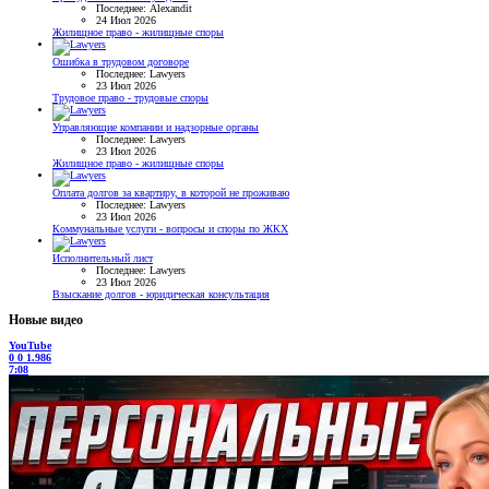
Последнее: Alexandit
24 Июл 2026
Жилищное право - жилищные споры
Ошибка в трудовом договоре
Последнее: Lawyers
23 Июл 2026
Трудовое право - трудовые споры
Управляющие компании и надзорные органы
Последнее: Lawyers
23 Июл 2026
Жилищное право - жилищные споры
Оплата долгов за квартиру, в которой не проживаю
Последнее: Lawyers
23 Июл 2026
Коммунальные услуги - вопросы и споры по ЖКХ
Исполнительный лист
Последнее: Lawyers
23 Июл 2026
Взыскание долгов - юридическая консультация
Новые видео
YouTube
0
0
1.986
7:08