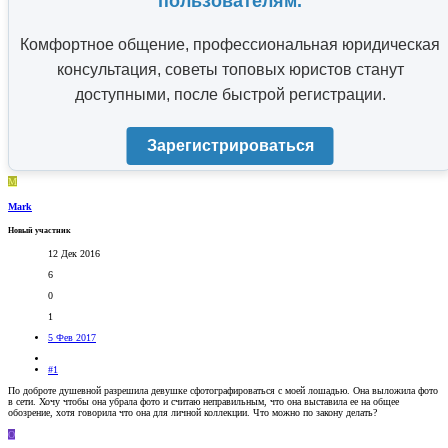
пользователям.
Комфортное общение, профессиональная юридическая
консультация, советы топовых юристов станут
доступными, после быстрой регистрации.
Зарегистрироваться
M
Mark
Новый участник
12 Дек 2016
6
0
1
5 Фев 2017
#1
По доброте душевной разрешила девушке сфотографироваться с моей лошадью. Она выложила фото
в сети. Хочу чтобы она убрала фото и считаю неправильным, что она выставила ее на общее
обозрение, хотя говорила что она для личной коллекции. Что можно по закону делать?
O