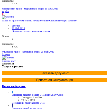
Просмотры
1 тыс.
Медицинское право - медицинские споры
16 Июл 2025
sapphir
S
Имеет ли право сосед ставить личную сушилку/шкаф на общем балконе?
Белочка
29 Май 2025
Жилищное право - жилищные споры
Ответы
1
Просмотры
2 тыс.
Жилищное право - жилищные споры
29 Май 2025
Lawyers
Создать тему
Поделиться
Услуги юристов
Заказать документ
Приватная консультация
Новые сообщения
L
Виновник скрылся с места ДТП и скрывает улики
Последнее: Lena000
26 Июл 2026
Возмещение ущерба после ДТП
A
Принудительный выкуп доли