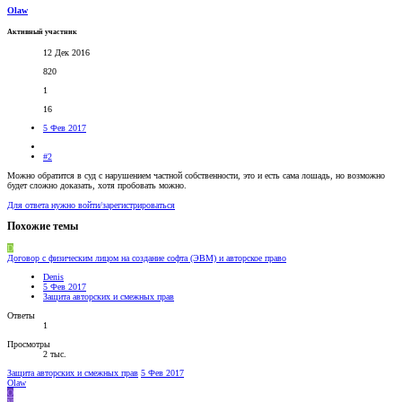
Olaw
Активный участник
12 Дек 2016
820
1
16
5 Фев 2017
#2
Можно обратится в суд с нарушением частной собственности, это и есть сама лошадь, но возможно
будет сложно доказать, хотя пробовать можно.
Для ответа нужно войти/зарегистрироваться
Похожие темы
D
Договор с физическим лицом на создание софта (ЭВМ) и авторское право
Denis
5 Фев 2017
Защита авторских и смежных прав
Ответы
1
Просмотры
2 тыс.
Защита авторских и смежных прав
5 Фев 2017
Olaw
O