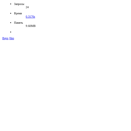
Запросы
24
Время
0.3176s
Память
9.60MB
Верх
Низ