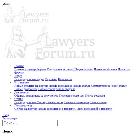
Меню
Главная
Главная страница форума
Создать новую тему / Задать вопрос
Новые сообщения
Поиск по
форуму
Видео
Все юридические видео
Случайно
Плейлисты
Что нового
Новые события на форуме
Новые сообщения
Новые статьи
Комментарии к новой статье
Новые документы
Новые сообщения в профиле
Документы
Образцы юридических документов
Последние рецензии
Поиск ресурсов
Статьи
Все юридические Статьи
Новые статьи
Новые комментарии
Поиск статей
Пользователи
Сейчас на форуме
Новые сообщения в профиле
Поиск сообщений в профиле
Вход
Регистрация
Поиск