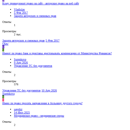
V
Кому принадлежит право на сайт - авторское право на веб сайт
Vladislav
5 Фев 2017
Защита авторских и смежных прав
Ответы
1
Просмотры
2 тыс.
Защита авторских и смежных прав
5 Фев 2017
Olaw
O
S
Имеют ли право банк и приставы арестовывать компенсацию от Министерства Финансов?
Surenkova
9 Апр 2026
Управление ТС без документов
Ответы
2
Просмотры
576
Управление ТС без документов
10 Апр 2026
Surenkova
S
S
Имею ли право просить направление в больницу другого города?
sapphir
14 Июл 2025
Медицинское право - медицинские споры
Ответы
2