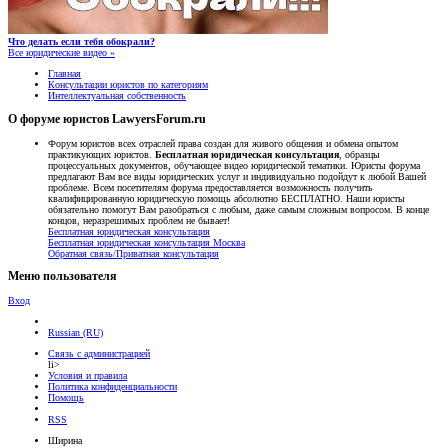
Что делать если тебя обокрали?
Все юридические видео »
Главная
Консультации юристов по категориям
Интеллектуальная собственность
О форуме юристов LawyersForum.ru
Форум юристов всех отраслей права создан для живого общения и обмена опытом
практикующих юристов.
Бесплатная юридическая консультация
, образцы
процессуальных документов, обучающее видео юридической тематики. Юристы форума
предлагают Вам все виды юридических услуг и индивидуально подойдут к любой Вашей
проблеме. Всем посетителям форума предоставляется возможность получить
квалифицированную юридическую помощь абсолютно БЕСПЛАТНО. Наши юристы
обязательно помогут Вам разобраться с любым, даже самым сложным вопросом. В конце
концов, неразрешимых проблем не бывает!
Бесплатная юридическая консультация
Бесплатная юридическая консультация Москва
Обратная связь/Приватная консультация
Меню пользователя
Вход
Russian (RU)
Связь с администрацией
li>
Условия и правила
Политика конфиденциальности
Помощь
RSS
Ширина