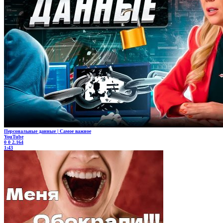
Персональные данные | Самое важное
YouTube
0
0
2.164
1:43