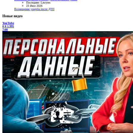
Последнее: Lawyers
23 Июл 2026
Возмещение ущерба после ДТП
Новые видео
YouTube
0
0
1.995
7:08