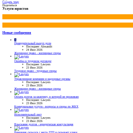
Создать тему
Поделиться
Услуги юристов
Новые сообщения
A
Принудительный выкуп доли
Последнее: Alexandit
24 Июл 2026
Жилищное право - жилищные споры
Ошибка в трудовом договоре
Последнее: Lawyers
23 Июл 2026
Трудовое право - трудовые споры
Управляющие компании и надзорные органы
Последнее: Lawyers
23 Июл 2026
Жилищное право - жилищные споры
Оплата долгов за квартиру, в которой не проживаю
Последнее: Lawyers
23 Июл 2026
Коммунальные услуги - вопросы и споры по ЖКХ
Исполнительный лист
Последнее: Lawyers
23 Июл 2026
Взыскание долгов - юридическая консультация
Виновник скрылся с места ДТП и скрывает улики