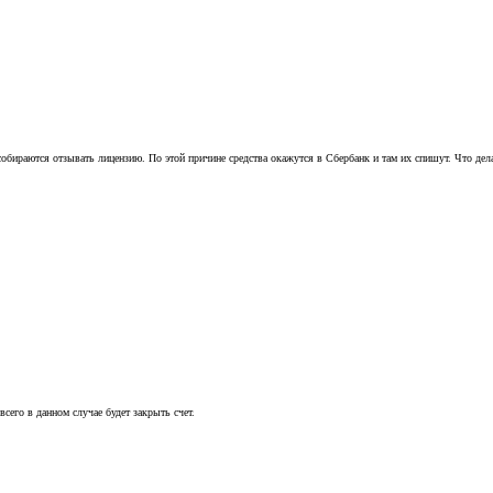
та собираются отзывать лицензию. По этой причине средства окажутся в Сбербанк и там их спишут. Что де
всего в данном случае будет закрыть счет.