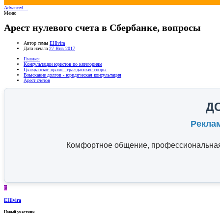
Advanced…
Меню
Арест нулевого счета в Сбербанке, вопросы
Автор темы
EHlvira
Дата начала
27 Янв 2017
Главная
Консультации юристов по категориям
Гражданское право - гражданские споры
Взыскание долгов - юридическая консультация
Арест счетов
Д
Рекла
Комфортное общение, профессиональная 
E
EHlvira
Новый участник