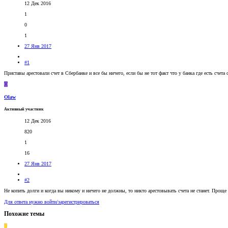
12 Дек 2016
1
0
1
27 Янв 2017
#1
Приставы арестовали счет в Сбербанке и все бы ничего, если бы не тот факт что у банка где есть сче
O
Olaw
Активный участник
12 Дек 2016
820
1
16
27 Янв 2017
#2
Не копить долги и когда вы никому и ничего не должны, то никто арестовывать счета не станет. Проще 
Для ответа нужно войти/зарегистрироваться
Похожие темы
E