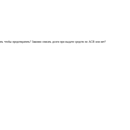
лать чтобы предотвратить? Законно списать долги при выдаче средств по АСВ или нет?