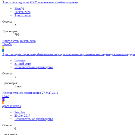
Арест счета судом по ЖКУ на основании судебного приказа
ElenaVi
16 Фев 2026
Арест счетов
Ответы
2
Просмотры
760
Арест счетов
16 Фев 2026
ElenaVi
E
L
Арест на заработную плату физического лица при взыскании задолженности с индивидуального предпр
Lavopros
27 Май 2019
Исполнительное производство
Ответы
1
Просмотры
1 тыс.
Исполнительное производство
27 Май 2019
Olaw
O
S
арест зп карты
Sen_Say
20 Дек 2017
Исполнительное производство
Ответы
0
Просмотры