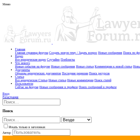
Меню
Главная
Главная страница форума
Создать новую тему / Задать вопрос
Новые сообщения
Поиск по ф
Видео
Все юридические видео
Случайно
Плейлисты
Что нового
Новые события на форуме
Новые сообщения
Новые статьи
Комментарии к новой статье
Новы
Документы
Образцы юридических документов
Последние рецензии
Поиск ресурсов
Статьи
Все юридические Статьи
Новые статьи
Новые комментарии
Поиск статей
Пользователи
Сейчас на форуме
Новые сообщения в профиле
Поиск сообщений в профиле
Вход
Регистрация
Поиск
Искать только в заголовках
Автор: