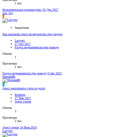
1 тыс.
Исполнительное производство
20 Дек 2017
Sen_Say
S
Закреплено
Как наложить арест на имущество при разделе
Lawyers
27 Окт 2017
Раздел недвижимости при разводе
Ответы
1
Просмотры
2 тыс.
Раздел недвижимости при разводе
9 Авг 2022
Марина88
B
Арест зарплатного счета за долги
Bozhena
27 Янв 2017
Арест счетов
Ответы
3
Просмотры
2 тыс.
Арест счетов
24 Июн 2019
Lawyers