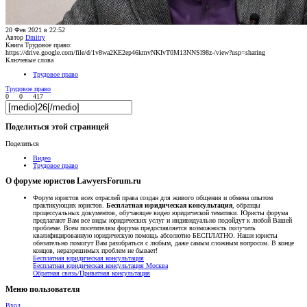
20 Фев 2021 в 22:52
Автор
Dmitry
Книга Трудовое право:
https://drive.google.com/file/d/1v8wa2KE2ep46kmvNKIvT0M13NNSl98z-/view?usp=sharing
Ключевые слова
Трудовое право
Трудовое право
0
0
417
Поделиться этой страницей
Поделиться
Видео
Трудовое право
О форуме юристов LawyersForum.ru
Форум юристов всех отраслей права создан для живого общения и обмена опытом
практикующих юристов.
Бесплатная юридическая консультация
, образцы
процессуальных документов, обучающее видео юридической тематики. Юристы форума
предлагают Вам все виды юридических услуг и индивидуально подойдут к любой Вашей
проблеме. Всем посетителям форума предоставляется возможность получить
квалифицированную юридическую помощь абсолютно БЕСПЛАТНО. Наши юристы
обязательно помогут Вам разобраться с любым, даже самым сложным вопросом. В конце
концов, неразрешимых проблем не бывает!
Бесплатная юридическая консультация
Бесплатная юридическая консультация Москва
Обратная связь/Приватная консультация
Меню пользователя
Вход