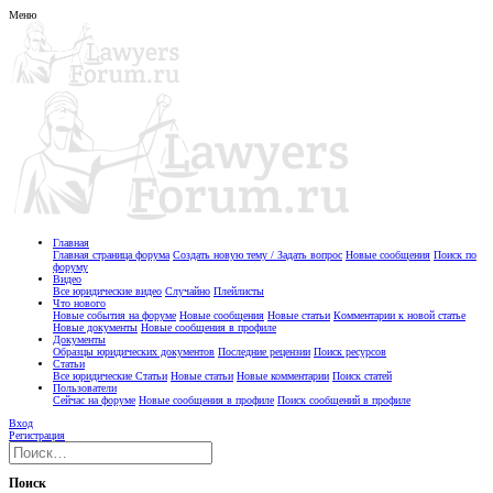
Меню
Главная
Главная страница форума
Создать новую тему / Задать вопрос
Новые сообщения
Поиск по
форуму
Видео
Все юридические видео
Случайно
Плейлисты
Что нового
Новые события на форуме
Новые сообщения
Новые статьи
Комментарии к новой статье
Новые документы
Новые сообщения в профиле
Документы
Образцы юридических документов
Последние рецензии
Поиск ресурсов
Статьи
Все юридические Статьи
Новые статьи
Новые комментарии
Поиск статей
Пользователи
Сейчас на форуме
Новые сообщения в профиле
Поиск сообщений в профиле
Вход
Регистрация
Поиск