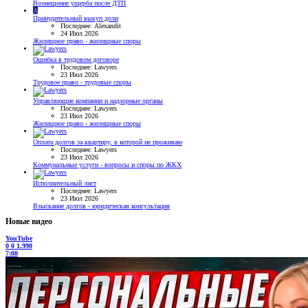
Возмещение ущерба после ДТП
A
Принудительный выкуп доли
Последнее: Alexandit
24 Июл 2026
Жилищное право - жилищные споры
Ошибка в трудовом договоре
Последнее: Lawyers
23 Июл 2026
Трудовое право - трудовые споры
Управляющие компании и надзорные органы
Последнее: Lawyers
23 Июл 2026
Жилищное право - жилищные споры
Оплата долгов за квартиру, в которой не проживаю
Последнее: Lawyers
23 Июл 2026
Коммунальные услуги - вопросы и споры по ЖКХ
Исполнительный лист
Последнее: Lawyers
23 Июл 2026
Взыскание долгов - юридическая консультация
Новые видео
YouTube
0
0
1.990
7:08