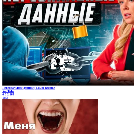
Персональные данные | Самое важное
YouTube
0
0
2.168
1:43