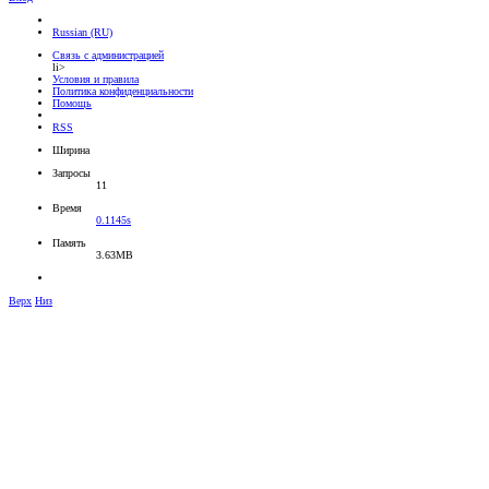
Russian (RU)
Связь с администрацией
li>
Условия и правила
Политика конфиденциальности
Помощь
RSS
Ширина
Запросы
11
Время
0.1145s
Память
3.63MB
Верх
Низ