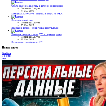
Оплата долгов за квартиру, в которой не проживаю
Последнее: Lawyers
23 Июл 2026
Коммунальные услуги - вопросы и споры по ЖКХ
Исполнительный лист
Последнее: Lawyers
23 Июл 2026
Взыскание долгов - юридическая консультация
Виновник скрылся с места ДТП и скрывает улики
Последнее: Lawyers
23 Июл 2026
Возмещение ущерба после ДТП
Новые видео
YouTube
0
0
1.993
7:08