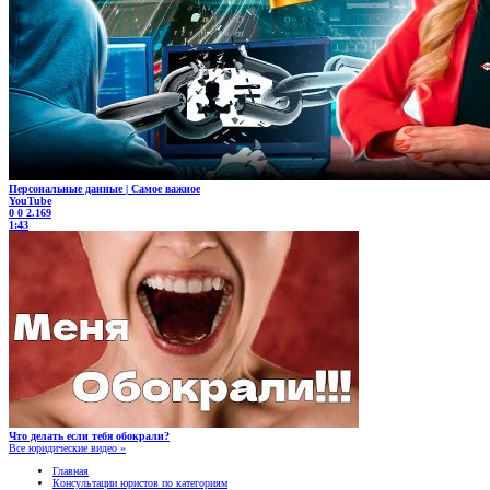
Персональные данные | Самое важное
YouTube
0
0
2.169
1:43
Что делать если тебя обокрали?
Все юридические видео »
Главная
Консультации юристов по категориям