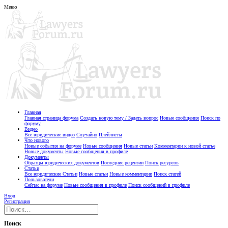
Меню
Главная
Главная страница форума
Создать новую тему / Задать вопрос
Новые сообщения
Поиск по
форуму
Видео
Все юридические видео
Случайно
Плейлисты
Что нового
Новые события на форуме
Новые сообщения
Новые статьи
Комментарии к новой статье
Новые документы
Новые сообщения в профиле
Документы
Образцы юридических документов
Последние рецензии
Поиск ресурсов
Статьи
Все юридические Статьи
Новые статьи
Новые комментарии
Поиск статей
Пользователи
Сейчас на форуме
Новые сообщения в профиле
Поиск сообщений в профиле
Вход
Регистрация
Поиск