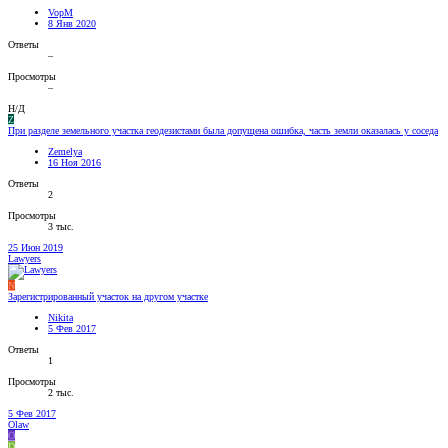
VopM
8 Янв 2020
Ответы
–
Просмотры
–
Н/Д
Z
При разделе земельного участка геодезистами была допущена ошибка, часть земли оказалась у соседа
Zemelya
16 Ноя 2016
Ответы
2
Просмотры
3 тыс.
25 Июн 2019
Lawyers
N
Зарегистрированный участок на другом участке
Nikita
5 Фев 2017
Ответы
1
Просмотры
2 тыс.
5 Фев 2017
Olaw
O
D