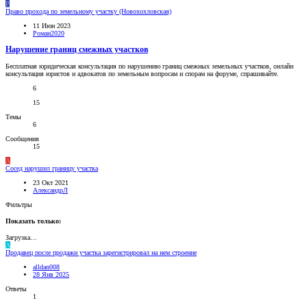
Р
Право прохода по земельному участку (Новохохловская)
11 Июн 2023
Роман2020
Нарушение границ смежных участков
Бесплатная юридическая консультация по нарушению границ смежных земельных участков, онлайн
консультация юристов и адвокатов по земельным вопросам и спорам на форуме, спрашивайте.
6
15
Темы
6
Сообщения
15
А
Сосед нарушил границу участка
23 Окт 2021
АлександрЛ
Фильтры
Показать только:
Загрузка…
A
Продавец после продажи участка зарегистрировал на нем строение
alldan008
28 Янв 2025
Ответы
1