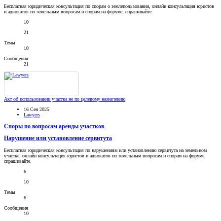
Бесплатная юридическая консультация по спорам о землепользовании, онлайн консультация юристов
и адвокатов по земельным вопросам и спорам на форуме, спрашивайте.
10
21
Темы
10
Сообщения
21
Акт об использовании участка не по целевому назначению
16 Сен 2025
Lawyers
Споры по вопросам аренды участков
Нарушение или установление сервитута
Бесплатная юридическая консультация по нарушениям или установлению сервитута на земельном
участке, онлайн консультация юристов и адвокатов по земельным вопросам и спорам на форуме,
спрашивайте.
6
10
Темы
6
Сообщения
10