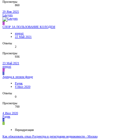
Просмотры
860
29 Янв 2025
Lawyers
G
СПОР ЗА ПОЛЬЗОВАНИЕ КОЛОДЕМ
gregori
22 Май 2021
Ответы
2
Просмотры
936
23 Май 2021
gregori
G
Р
Аренда в лесном фонде
Радик
4 Июл 2020
Ответы
0
Просмотры
700
4 Июл 2020
Радик
Р
V
Переадресация
Как обжаловать отказ Росреестра в регистрации недвижимости - Москва