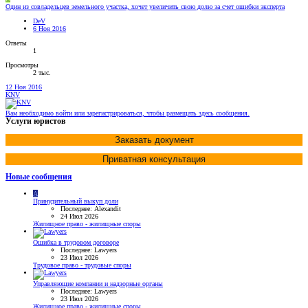
Один из совладельцев земельного участка, хочет увеличить свою долю за счет ошибки эксперта
DeV
6 Ноя 2016
Ответы
1
Просмотры
2 тыс.
12 Ноя 2016
KNV
Вам необходимо войти или зарегистрироваться, чтобы размещать здесь сообщения.
Услуги юристов
Заказать документ
Приватная консультация
Новые сообщения
A
Принудительный выкуп доли
Последнее: Alexandit
24 Июл 2026
Жилищное право - жилищные споры
Ошибка в трудовом договоре
Последнее: Lawyers
23 Июл 2026
Трудовое право - трудовые споры
Управляющие компании и надзорные органы
Последнее: Lawyers
23 Июл 2026
Жилищное право - жилищные споры