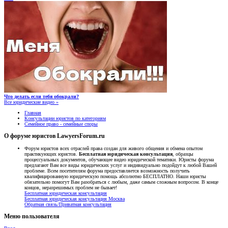
Что делать если тебя обокрали?
Все юридические видео »
Главная
Консультации юристов по категориям
Семейное право - семейные споры
О форуме юристов LawyersForum.ru
Форум юристов всех отраслей права создан для живого общения и обмена опытом
практикующих юристов.
Бесплатная юридическая консультация
, образцы
процессуальных документов, обучающее видео юридической тематики. Юристы форума
предлагают Вам все виды юридических услуг и индивидуально подойдут к любой Вашей
проблеме. Всем посетителям форума предоставляется возможность получить
квалифицированную юридическую помощь абсолютно БЕСПЛАТНО. Наши юристы
обязательно помогут Вам разобраться с любым, даже самым сложным вопросом. В конце
концов, неразрешимых проблем не бывает!
Бесплатная юридическая консультация
Бесплатная юридическая консультация Москва
Обратная связь/Приватная консультация
Меню пользователя