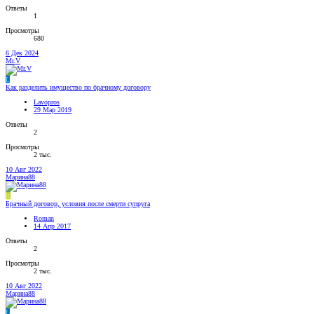
Ответы
1
Просмотры
680
6 Дек 2024
Mr.V
L
Как разделить имущество по брачному договору
Lavopros
29 Мар 2019
Ответы
2
Просмотры
2 тыс.
10 Авг 2022
Марина88
R
Брачный договор, условия после смерти супруга
Roman
14 Апр 2017
Ответы
2
Просмотры
2 тыс.
10 Авг 2022
Марина88
L