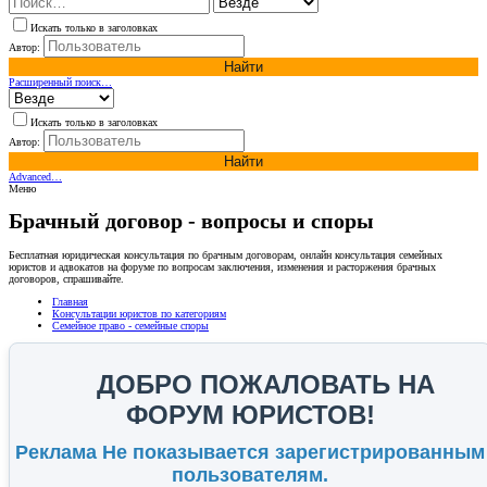
Искать только в заголовках
Автор:
Найти
Расширенный поиск…
Искать только в заголовках
Автор:
Найти
Advanced…
Меню
Брачный договор - вопросы и споры
Бесплатная юридическая консультация по брачным договорам, онлайн консультация семейных
юристов и адвокатов на форуме по вопросам заключения, изменения и расторжения брачных
договоров, спрашивайте.
Главная
Консультации юристов по категориям
Семейное право - семейные споры
ДОБРО ПОЖАЛОВАТЬ НА
ФОРУМ ЮРИСТОВ!
Реклама Не показывается зарегистрированным
пользователям.