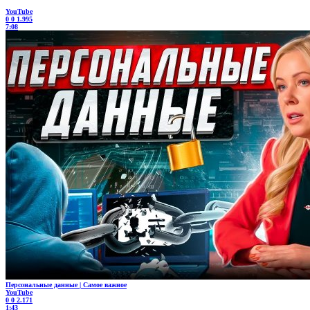
YouTube
0
0
1.995
7:08
Персональные данные | Самое важное
YouTube
0
0
2.171
1:43