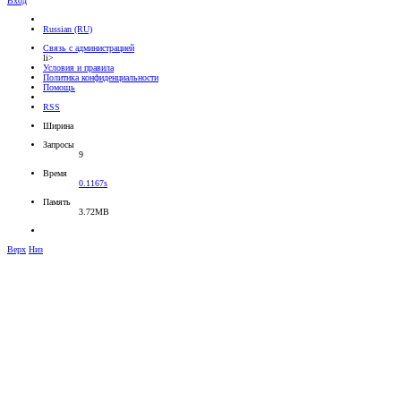
Вход
Russian (RU)
Связь с администрацией
li>
Условия и правила
Политика конфиденциальности
Помощь
RSS
Ширина
Запросы
9
Время
0.1167s
Память
3.72MB
Верх
Низ