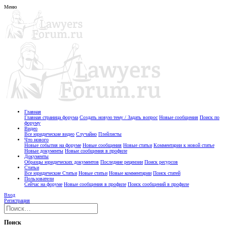
Меню
Главная
Главная страница форума
Создать новую тему / Задать вопрос
Новые сообщения
Поиск по
форуму
Видео
Все юридические видео
Случайно
Плейлисты
Что нового
Новые события на форуме
Новые сообщения
Новые статьи
Комментарии к новой статье
Новые документы
Новые сообщения в профиле
Документы
Образцы юридических документов
Последние рецензии
Поиск ресурсов
Статьи
Все юридические Статьи
Новые статьи
Новые комментарии
Поиск статей
Пользователи
Сейчас на форуме
Новые сообщения в профиле
Поиск сообщений в профиле
Вход
Регистрация
Поиск