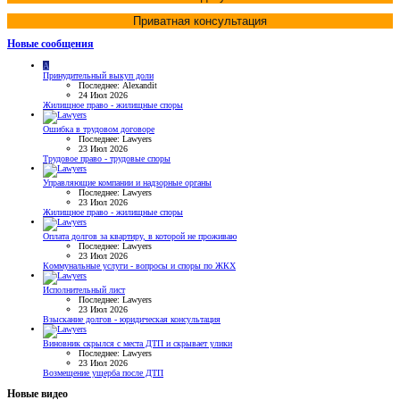
Приватная консультация
Новые сообщения
A
Принудительный выкуп доли
Последнее: Alexandit
24 Июл 2026
Жилищное право - жилищные споры
Ошибка в трудовом договоре
Последнее: Lawyers
23 Июл 2026
Трудовое право - трудовые споры
Управляющие компании и надзорные органы
Последнее: Lawyers
23 Июл 2026
Жилищное право - жилищные споры
Оплата долгов за квартиру, в которой не проживаю
Последнее: Lawyers
23 Июл 2026
Коммунальные услуги - вопросы и споры по ЖКХ
Исполнительный лист
Последнее: Lawyers
23 Июл 2026
Взыскание долгов - юридическая консультация
Виновник скрылся с места ДТП и скрывает улики
Последнее: Lawyers
23 Июл 2026
Возмещение ущерба после ДТП
Новые видео