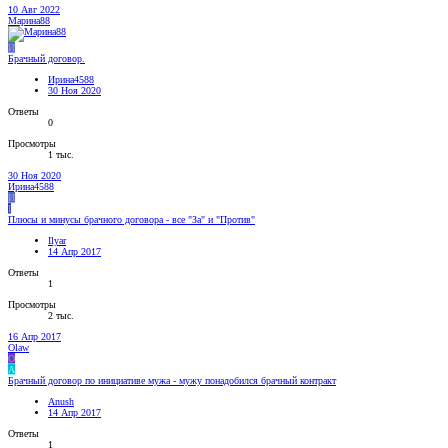
10 Авг 2022
Марина88
И
Брачный договор.
Ирина4588
30 Ноя 2020
Ответы
0
Просмотры
1 тыс.
30 Ноя 2020
Ирина4588
И
I
Плюсы и минусы брачного договора - все "За" и "Против"
Ilyar
14 Апр 2017
Ответы
1
Просмотры
2 тыс.
16 Апр 2017
Olaw
O
A
Брачный договор по инициативе мужа - мужу понадобился брачный контракт
Anush
14 Апр 2017
Ответы
1