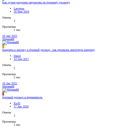
Как лучше разделить имущество по брачному договору
Lavopros
29 Мар 2019
Ответы
2
Просмотры
1 тыс.
10 Авг 2022
Марина88
D
Квартира в ипотеку и брачный договор - как прописать ипотечную квартиру
Daniil
14 Апр 2017
Ответы
2
Просмотры
2 тыс.
10 Авг 2022
Марина88
F
Брачный договор и беременность
fLeXl
17 Авг 2020
Ответы
2
Просмотры
2 тыс.