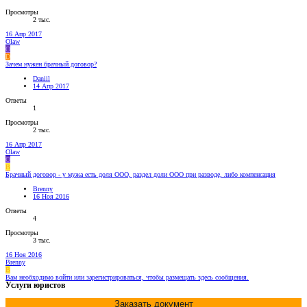
Просмотры
2 тыс.
16 Апр 2017
Olaw
O
D
Зачем нужен брачный договор?
Daniil
14 Апр 2017
Ответы
1
Просмотры
2 тыс.
16 Апр 2017
Olaw
O
B
Брачный договор - у мужа есть доля ООО, раздел доли ООО при разводе, либо компенсация
Brenny
16 Ноя 2016
Ответы
4
Просмотры
3 тыс.
16 Ноя 2016
Brenny
B
Вам необходимо войти или зарегистрироваться, чтобы размещать здесь сообщения.
Услуги юристов
Заказать документ