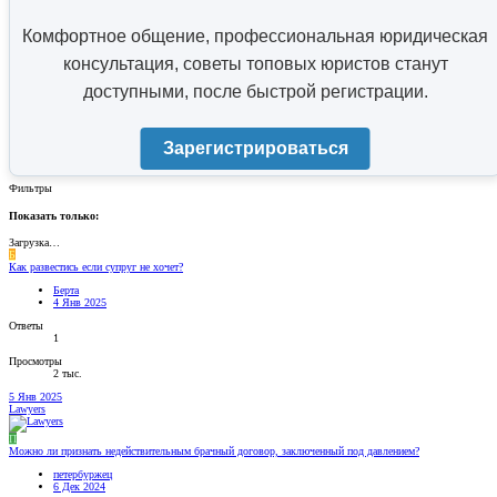
Комфортное общение, профессиональная юридическая
консультация, советы топовых юристов станут
доступными, после быстрой регистрации.
Зарегистрироваться
Фильтры
Показать только:
Загрузка…
Б
Как развестись если супруг не хочет?
Берта
4 Янв 2025
Ответы
1
Просмотры
2 тыс.
5 Янв 2025
Lawyers
П
Можно ли признать недействительным брачный договор, заключенный под давлением?
петербуржец
6 Дек 2024