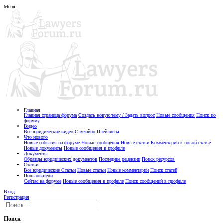
Меню
Главная
Главная страница форума
Создать новую тему / Задать вопрос
Новые сообщения
Поиск по
форуму
Видео
Все юридические видео
Случайно
Плейлисты
Что нового
Новые события на форуме
Новые сообщения
Новые статьи
Комментарии к новой статье
Новые документы
Новые сообщения в профиле
Документы
Образцы юридических документов
Последние рецензии
Поиск ресурсов
Статьи
Все юридические Статьи
Новые статьи
Новые комментарии
Поиск статей
Пользователи
Сейчас на форуме
Новые сообщения в профиле
Поиск сообщений в профиле
Вход
Регистрация
Поиск