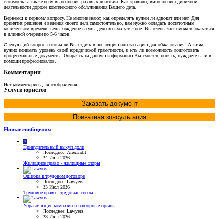
стоимость, а также цену выполнения разовых действий. Как правило, выполнение единичной
деятельности дороже комплексного обслуживания Вашего дела.
Вернемся к первому вопросу. Не многие знают, как определять нужен ли адвокат или нет. Для
принятия решения и ведения своего дела самостоятельно, вам нужно обладать достаточным
количеством времени, ведь хождение в суды дело весьма затяжное. Вы очень часто можете оказаться
в длинной очереди по 5-6 часов.
Следующий вопрос, готовы ли Вы ездить в апелляцию или кассацию для обжалования. А также,
нужно понимать уровень своей юридической грамотности, и есть ли возможность подготовить
процессуальные документы. Опираясь на данную информацию Вы сможете понять, нуждаетесь ли в
помощи профессионалов.
Комментарии
Нет комментариев для отображения.
Услуги юристов
Заказать документ
Приватная консультация
Новые сообщения
A
Принудительный выкуп доли
Последнее: Alexandit
24 Июл 2026
Жилищное право - жилищные споры
Ошибка в трудовом договоре
Последнее: Lawyers
23 Июл 2026
Трудовое право - трудовые споры
Управляющие компании и надзорные органы
Последнее: Lawyers
23 Июл 2026