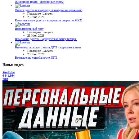
Жилищное право - жилищные споры
Оплата долгов за квартиру, в которой не проживаю
Последнее: Lawyers
23 Июл 2026
Коммунальные услуги - вопросы и споры по ЖКХ
Исполнительный лист
Последнее: Lawyers
23 Июл 2026
Взыскание долгов - юридическая консультация
Виновник скрылся с места ДТП и скрывает улики
Последнее: Lawyers
23 Июл 2026
Возмещение ущерба после ДТП
Новые видео
YouTube
0
0
1.994
7:08