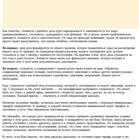
Как известно, стоимость судебного дела будет варьироваться в зависимости от его вида:
административного, уголовного, гражданского или арбитраж. Но в целом, можно приблизительно
прикинуть стоимость дела и самостоятельно. От сюда же приходит понимание, нужен ли адвокат или
просто юрист представитель, или можно обойтись собственными силами.
Во-первых
, цена дела формируется из общего времени, которое понадобиться судье на рассмотрение
вашего дела. К примеру, по гражданско-процессуальному кодексу гражданское дело должно
слушаться в суде 2 месяца с момента его поступления. На практике очень часто дела слушаются по
пол года и даже больше. Добавьте также месяц для финального решения, которое вступает в
законную силу и получение исполнительных документов.
Во вторых
, сложность и ознакомление с вашим делом также влияет на цену. Обработка,
ознакомление правовых позиций, подготовка искового заявления и любых других процессуальных
документов, таких как всевозможные ходатайства, заявления, возражения, бывает просто
необходимо.
Еще, существует судебный сбор (госпошлина), который в оплачивается за подачу заявления, жалоб в
суд. Следующее за что стоит заплатить — это квалификация выбранного специалиста. Это может
быть его статус в данной сфере, именитость, стоимость выше, чем у других, но это не всегда
осознанно. Важный фактор — опытность в своей специализации адвоката.
Несмотря на разные тарифы, возможно рассчитать необходимые затраты с помощью минимальных
тарифов специалистов. К примеру, в каждой области установлен минимальный порог тарифов за
оказанные услуги. Они официально опубликованы.
Не забывайте, что каждое дело индивидуально и важно оценивать временные параметры и рамки
работы в этом деле, особенности обжалования, и понадобятся ли они Вам. Поэтому, перед началом
работы уточняйте у своего адвоката, юриста и в общем любого представителя, что конкретно входит
в стоимость комплексного обслуживания, потому, что очень часто обращаются люди с чувством
обмана, поскольку заключили соглашение на полное обслуживание.
В итоге, если Вам кажется, что цена адвоката завышена, то уточните какие тарифы входят в эту