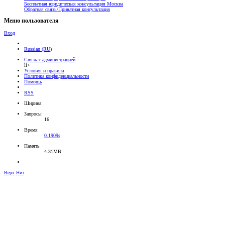
Бесплатная юридическая консультация Москва
Обратная связь/Приватная консультация
Меню пользователя
Вход
Russian (RU)
Связь с администрацией
li>
Условия и правила
Политика конфиденциальности
Помощь
RSS
Ширина
Запросы
16
Время
0.1909s
Память
4.31MB
Верх
Низ