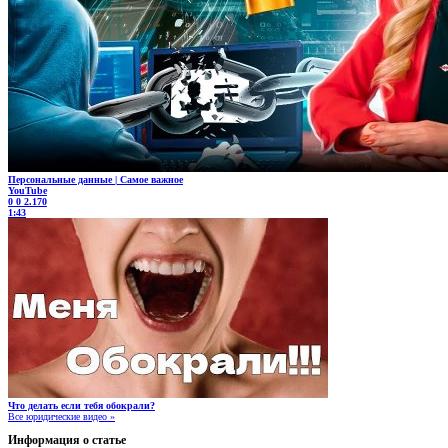
Персональные данные | Самое важное
YouTube
0
0
2.170
1:43
Что делать если тебя обокрали?
Все юридические видео »
Информация о статье