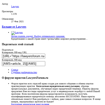
Автор
Lawyers
Просмотры
1.578
Обновление
27 Фев 2021
Больше от Lawyers
Нечем платить кредит: Выбор оптимального решения.
Кредитование в нашей стране имеет чрезвычайно широкое распространение...
Поделиться этой статьей
Поделиться
Копировать BB-код URL
Копировать BB-код
Статьи
Судебное разбирательство
О форуме юристов LawyersForum.ru
Форум юристов всех отраслей права создан для живого общения и обмена опытом
практикующих юристов.
Бесплатная юридическая консультация
, образцы
процессуальных документов, обучающее видео юридической тематики. Юристы форума
предлагают Вам все виды юридических услуг и индивидуально подойдут к любой Вашей
проблеме. Всем посетителям форума предоставляется возможность получить
квалифицированную юридическую помощь абсолютно БЕСПЛАТНО. Наши юристы
обязательно помогут Вам разобраться с любым, даже самым сложным вопросом. В конце
концов, неразрешимых проблем не бывает!
Бесплатная юридическая консультация