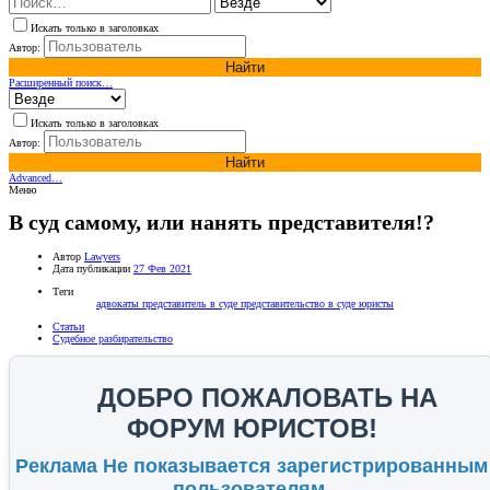
Искать только в заголовках
Автор:
Найти
Расширенный поиск…
Искать только в заголовках
Автор:
Найти
Advanced…
Меню
В суд самому, или нанять представителя!?
Автор
Lawyers
Дата публикации
27 Фев 2021
Теги
адвокаты
представитель в суде
представительство в суде
юристы
Статьи
Судебное разбирательство
ДОБРО ПОЖАЛОВАТЬ НА
ФОРУМ ЮРИСТОВ!
Реклама Не показывается зарегистрированным
пользователям.