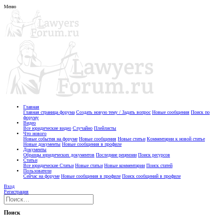
Меню
Главная
Главная страница форума
Создать новую тему / Задать вопрос
Новые сообщения
Поиск по
форуму
Видео
Все юридические видео
Случайно
Плейлисты
Что нового
Новые события на форуме
Новые сообщения
Новые статьи
Комментарии к новой статье
Новые документы
Новые сообщения в профиле
Документы
Образцы юридических документов
Последние рецензии
Поиск ресурсов
Статьи
Все юридические Статьи
Новые статьи
Новые комментарии
Поиск статей
Пользователи
Сейчас на форуме
Новые сообщения в профиле
Поиск сообщений в профиле
Вход
Регистрация
Поиск