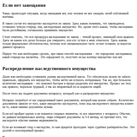
Если нет завещания​
Чаще, происходит ситуация, когда завещания нет, или человек не мог ожидать своей собственной
кончины.
В таком случае его имущество наследуется по закону. Здесь важно понимать, что законодатель
установил четкую очередь лиц, наследующих имущество. Но, кроме этого важно, чтобы наследники
были достойными, соглашались принимать имущество.
Стоит отметить, что вся процедура наследования по закону – четкий процесс, имеющий свои правила.
Здесь не важно кто делал больше для умершего, или кто лучше к нему относился. Здесь важны
только формальные обстоятельства, поэтому всю эмоциональную часть лучше оставить за порогом
данного процесса.
Первое что вам необходимо сделать, при таком способе наследования – это определить наследником,
какой очереди вы являетесь. Это определяет то, получите ли вы вообще имущество или нет.
Распределение наследственного имущества​
Далее вам необходимо установить размер наследственной массы. Тут обязательно нужно не забыть
правильно, оформить все имущество, чтобы ничто ни осталось потерянным. Так же, при большом
количестве наследников – это поможет быстрее и проще разделить всё имущество. Процесс же этот,
как правило, морально трудный, а так же неприятный из-за жадности людей.
После этого вы подаете документы нотариусу, который уже и распределяет имущество.
Нотариус потребует от вас определенный пакет документов, который вам нужно собрать. Количество
документов зависит от того, какое имущество наследуется, плюс вид наследуемого имущества влияет
на то, какие именно документы нужны.
Если всё пройдет удачно и не появится спорных моментов, то все закончится у нотариуса. Обычно,
по данным нотариальных контор, люди собирают документы за 3-4 месяца, по причине того, что
наследуется обычно именно недвижимость.
Если же возникает спор о наследстве, то вам придется проходить через судебное разбирательство. Это
долгий и силозатратный процесс.