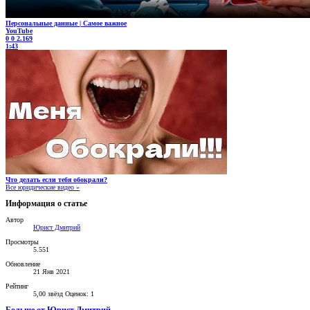
Персональные данные | Самое важное
YouTube
0
0
2.169
1:43
Что делать если тебя обокрали?
Все юридические видео »
Информация о статье
Автор
Юрист Дмитрий
Просмотры
5.551
Обновление
21 Янв 2021
Рейтинг
5,00 звёзд
Оценок: 1