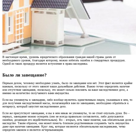
В настоящее время, уровень юридического образования граждан нашей страны далек от
необходимого уровня, благодаря которому, можно избегать ошибок в стандартных процедурах.
Одной из таких процедур является вступление в права наследника.
Было ли завещание?​
Первым делом, человеку необходимо узнать, было ли завещание или нет. Этот факт является крайне
важным, поскольку от этого зависят ваши дальнейшие действия. Важно точно определить наличие
или отсутствие завещания, поскольку, это может сильно повлиять на ваше наследственное дело, а
именно на количество получаемого вами имущества.
Если вы упомянуты в завещании, либо вообще являетесь единственным лицом, указанным в нем, то
для получения наследственной массы, полагающейся вам по завещанию, необходимо обратиться к
нотариусу, который запустит наследственное дело.
Если же присутствует завещание, и вы в нем никак не упомянуты, то не стоит опускать руки. Во –
первых, завещание можно оспорить (оно не всегда правильно составляется, либо допускаются
ошибки, делающие его недействительным). Во – вторых, есть такое понятие, как обязательная доля в
наследстве. Таким образом, она может помочь близким родственникам сохранить часть имущества
даже при наличии завещания. Круг лиц, которые являются обязательными наследниками, четко
определен законом и является исчерпывающим.