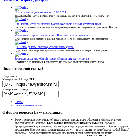
Больше от Юрист Дмитрий
Новости законодательства на 13.08.2021
Здравствуйте! Лето в этом году принесло не только аномальную жару, но...
Что делать, если вы попали в аварию с несколькими автомобилями
Быть вовлеченным в автомобильную аварию — это нервное потрясение. Когда...
Мисселинг – простыми словами. Что это и как не попасться.
Для начала разберемся в самом термине. Что же называют «мисселингом»...
ДТП: что делать, правила, советы автоюриста.
Дорожно-транспортное происшествие - неприятная ситуация, в которую...
Торговля людьми. Живой товар. (Криминальная история)
Наживка для наивных Начинается подобные приключения (хоть куда...
Поделиться этой статьей
Поделиться
Копировать BB-код URL
Копировать BB-код
Статьи
Наследственное право
О форуме юристов LawyersForum.ru
Форум юристов всех отраслей права создан для живого общения и обмена опытом
практикующих юристов.
Бесплатная юридическая консультация
, образцы
процессуальных документов, обучающее видео юридической тематики. Юристы форума
предлагают Вам все виды юридических услуг и индивидуально подойдут к любой Вашей
проблеме. Всем посетителям форума предоставляется возможность получить