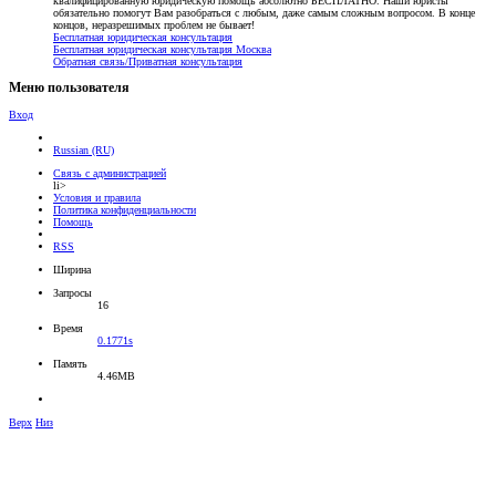
квалифицированную юридическую помощь абсолютно БЕСПЛАТНО. Наши юристы
обязательно помогут Вам разобраться с любым, даже самым сложным вопросом. В конце
концов, неразрешимых проблем не бывает!
Бесплатная юридическая консультация
Бесплатная юридическая консультация Москва
Обратная связь/Приватная консультация
Меню пользователя
Вход
Russian (RU)
Связь с администрацией
li>
Условия и правила
Политика конфиденциальности
Помощь
RSS
Ширина
Запросы
16
Время
0.1771s
Память
4.46MB
Верх
Низ