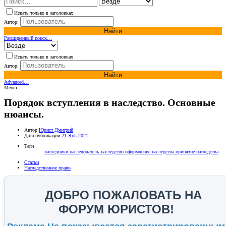
Искать только в заголовках
Автор:
Найти
Расширенный поиск…
Искать только в заголовках
Автор:
Найти
Advanced…
Меню
Порядок вступления в наследство. Основные
нюансы.
Автор
Юрист Дмитрий
Дата публикации
21 Янв 2021
Теги
наследники
наследодатель
наследство
оформление наследства
принятие наследства
Статьи
Наследственное право
ДОБРО ПОЖАЛОВАТЬ НА
ФОРУМ ЮРИСТОВ!