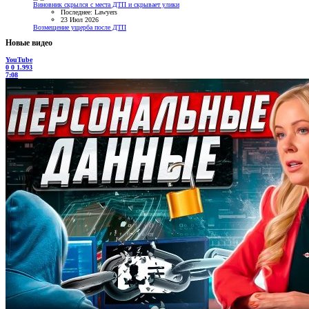
Виновник скрылся с места ДТП и скрывает улики
Последнее: Lawyers
23 Июл 2026
Возмещение ущерба после ДТП
Новые видео
YouTube
0
0
1.993
7:08