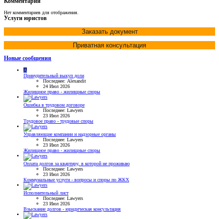
Комментарии
Нет комментариев для отображения.
Услуги юристов
Заказать документ
Приватная консультация
Новые сообщения
A
Принудительный выкуп доли
Последнее: Alexandit
24 Июл 2026
Жилищное право - жилищные споры
Ошибка в трудовом договоре
Последнее: Lawyers
23 Июл 2026
Трудовое право - трудовые споры
Управляющие компании и надзорные органы
Последнее: Lawyers
23 Июл 2026
Жилищное право - жилищные споры
Оплата долгов за квартиру, в которой не проживаю
Последнее: Lawyers
23 Июл 2026
Коммунальные услуги - вопросы и споры по ЖКХ
Исполнительный лист
Последнее: Lawyers
23 Июл 2026
Взыскание долгов - юридическая консультация